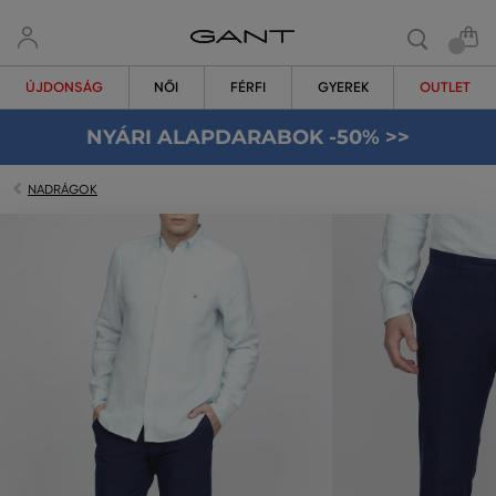
ÚJDONSÁG
NŐI
FÉRFI
GYEREK
OUTLET
NYÁRI ALAPDARABOK -50% >>
NADRÁGOK