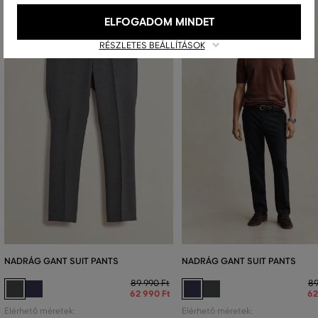
ELFOGADOM MINDET
RÉSZLETES BEÁLLÍTÁSOK
NADRÁG GANT SUIT PANTS
NADRÁG GANT SUIT PANTS
89 990 Ft
89
62 990 Ft
62
Elérhető méretek:
Elérhető méretek: