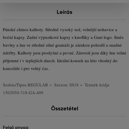
Leírás
Pánské chinos kalhoty. Středně vysoký sed, volnější nohavice a
boční kapsy. Zadní výpustkové kapsy s knoflíky a Gant logo. Směs
bavlny a lnu ve středně silné gramáži je zárukou pohodlí a snadné
údržby. Kalhoty jsou prodyšné a pevné. Zároveň jsou díky lnu velmi
příjemné i v teplejších dnech. Ideální kousek na léto vhodný do
kanceláře i pro volný čas.
Szabás/Típus
REGULAR
Szezon: SS18
Termék kódja
1502050-318-GA-409
Összetétel
felső anyag