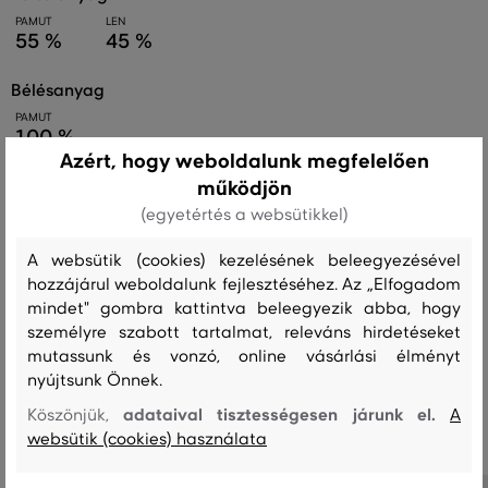
PAMUT
LEN
55 %
45 %
bélésanyag
PAMUT
100 %
Azért, hogy weboldalunk megfelelően
működjön
(egyetértés a websütikkel)
Kezelési útmutató
A websütik (cookies) kezelésének beleegyezésével
hozzájárul weboldalunk fejlesztéséhez. Az „Elfogadom
MOSÁS
FEHÉRÍTÉS
SZÁRÍTÁS
VASALÁS
TISZTÍTÁS
mindet" gombra kattintva beleegyezik abba, hogy
személyre szabott tartalmat, releváns hirdetéseket
mutassunk és vonzó, online vásárlási élményt
nyújtsunk Önnek.
Ajánlott termékek
adataival tisztességesen járunk el.
Köszönjük,
A
websütik (cookies) használata