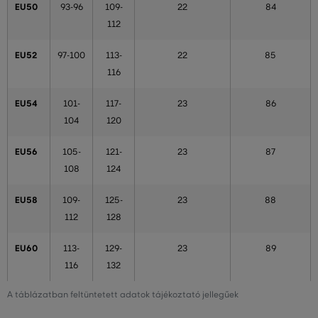
EU50
93-96
109-
22
84
112
EU52
97-100
113-
22
85
116
EU54
101-
117-
23
86
104
120
EU56
105-
121-
23
87
108
124
EU58
109-
125-
23
88
112
128
EU60
113-
129-
23
89
116
132
A táblázatban feltüntetett adatok tájékoztató jellegűek