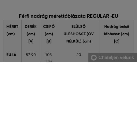
Férfi nadrág mérettáblázata REGULAR -EU
MÉRET
DERÉK
CSÍPŐ
ELÜLSŐ
Nadrág-belső
(cm)
(cm)
(cm)
ÜLÉSHOSSZ (ÖV
lábhossz (cm)
[A]
[B]
NÉLKÜL) (cm)
[C]
EU46
87-90
103-
20
82
Chateljen velünk
106
EU48
91-94
107-
21
83
110
EU50
95-98
111-
22
84
114
EU52
99-102
115-
22
85
118