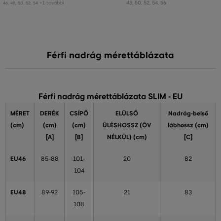
+1 további
48
,
50
,
52
,
54
,
56
46
,
48
,
50
,
52
,
54
Férfi nadrág mérettáblázata
Férfi nadrág mérettáblázata SLIM - EU
MÉRET
DERÉK
CSÍPŐ
ELÜLSŐ
Nadrág-belső
(cm)
(cm)
(cm)
ÜLÉSHOSSZ (ÖV
lábhossz (cm)
[A]
[B]
NÉLKÜL) (cm)
[C]
EU46
85-88
101-
20
82
104
EU48
89-92
105-
21
83
108