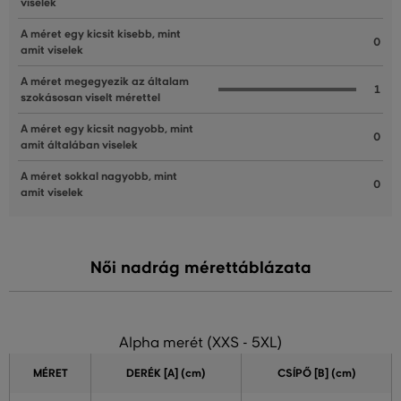
viselek
A méret egy kicsit kisebb, mint
0
amit viselek
A méret megegyezik az általam
1
szokásosan viselt mérettel
A méret egy kicsit nagyobb, mint
0
amit általában viselek
A méret sokkal nagyobb, mint
0
amit viselek
Női nadrág mérettáblázata
Alpha merét (XXS - 5XL)
MÉRET
DERÉK [A] (cm)
CSÍPŐ [B] (cm)