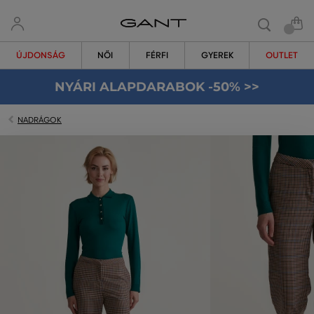
ÚJDONSÁG
NŐI
FÉRFI
GYEREK
OUTLET
NYÁRI ALAPDARABOK -50% >>
NADRÁGOK