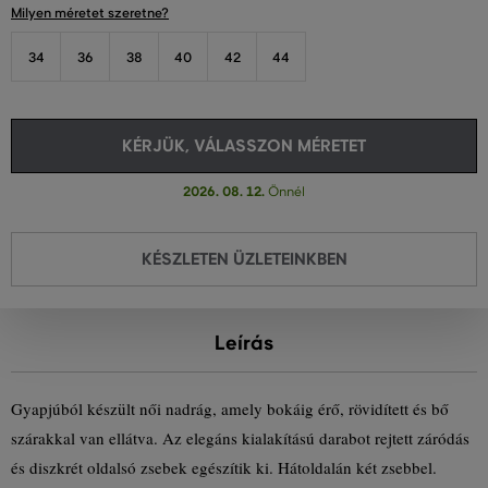
Milyen méretet szeretne?
34
36
38
40
42
44
KÉRJÜK, VÁLASSZON MÉRETET
2026. 08. 12.
Önnél
KÉSZLETEN ÜZLETEINKBEN
Leírás
Gyapjúból készült női nadrág, amely bokáig érő, rövidített és bő
szárakkal van ellátva. Az elegáns kialakítású darabot rejtett záródás
és diszkrét oldalsó zsebek egészítik ki. Hátoldalán két zsebbel.