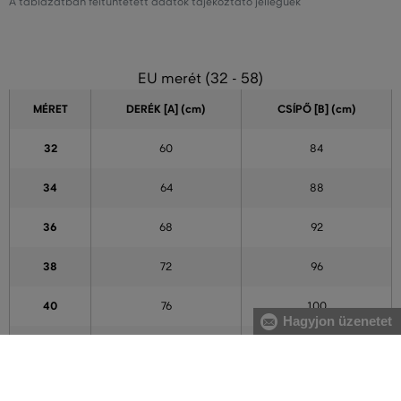
A táblázatban feltüntetett adatok tájékoztató jellegűek
EU merét (32 - 58)
MÉRET
DERÉK [A] (cm)
CSÍPŐ [B] (cm)
32
60
84
34
64
88
36
68
92
38
72
96
40
76
100
Hagyjon üzenetet
42
80
104
44
84
108