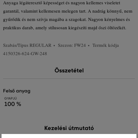
Anyaga légáteresztő képességet és nagyon kellemes viseletet
garantál, valamint kellemesen melegen tart. A nadrág könnyű, nem
gyűrődik és nem szívja magába a szagokat. Nagyon kényelmes és
praktikus darab, amely stílusosan kiegészíti majd őszi öltözékét.
Szabás/Típus
REGULAR
Szezon: FW24
Termék kódja
4150326-624-GW-248
Összetétel
felső anyag
GYAPJÚ
100 %
Kezelési útmutató