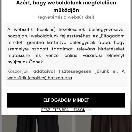
Azért, hogy weboldalunk megfelelően
működjön
MOSÁS
FEHÉRÍTÉS
SZÁRÍTÁS
VASALÁS
TISZTÍTÁS
(egyetértés a websütikkel)
A websütik (cookies) kezelésének beleegyezésével
hozzájárul weboldalunk fejlesztéséhez. Az „Elfogadom
Ajánlott termékek
mindet" gombra kattintva beleegyezik abba, hogy
személyre szabott tartalmat, releváns hirdetéseket
mutassunk és vonzó, online vásárlási élményt
nyújtsunk Önnek.
adataival tisztességesen járunk el.
Köszönjük,
A
websütik (cookies) használata
ELFOGADOM MINDET
RÉSZLETES BEÁLLÍTÁSOK