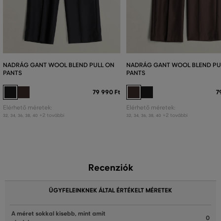
NADRÁG GANT WOOL BLEND PULL ON
NADRÁG GANT WOOL BLEND PU
PANTS
PANTS
79 990 Ft
7
Elérhető méretek:
Elérhető méretek:
+2 további
+2 további
32
,
34
,
36
,
38
,
40
32
,
34
,
36
,
38
,
40
Recenziók
ÜGYFELEINKNEK ÁLTAL ÉRTÉKELT MÉRETEK
A méret sokkal kisebb, mint amit
0