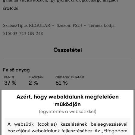
értetődő.
Szabás/Típus
REGULAR
Szezon: PS24
Termék kódja
515003-723-GN-248
Összetétel
felső anyag
PAMUT
ELASZTÁN
ORGANIKUS PAMUT
37 %
2 %
61 %
Azért, hogy weboldalunk megfelelően
működjön
Kezelési útmutató
(egyetértés a websütikkel)
A websütik (cookies) kezelésének beleegyezésével
MOSÁS
FEHÉRÍTÉS
SZÁRÍTÁS
VASALÁS
TISZTÍTÁS
hozzájárul weboldalunk fejlesztéséhez. Az „Elfogadom