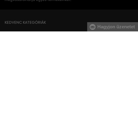
KEDVENC KATEGÓRIÁK
Hagyjon üzenetet
Női cipők
Ruhák
Női sportcipő
Nyári ruhák
Női melegítőfelsők
Ingruhák
Női melegítőnadrágok
Női trikók
Női nadrágok
Szoknyák
Férfi cipők
Férfi melegítőfelsők
Férfi sportcipő
Férfi melegítőnadrágok
Férfi ingek
Férfi pulóverek
Férfi trikók
Férfi nadrágok
Férfi rövidnadrágok
Férfi fehérneműk
KAPCSOLAT