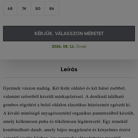
68
74
80
86
KÉRJÜK, VÁLASSZON MÉRETET
2026. 08. 11.
Önnél
Leírás
Gyermek vászon nadrág. Két ferde oldalsó és két hátsó zsebbel,
valamint szövetből készült márkajelzéssel. A deréknál található
gombos rögzítést a belső oldalon elasztikus húzózsinór egészíti ki.
A kiváló minőségű anyagösszetétel organikus pamutszálból készült,
amely kellemesen puha és tökéletesen légáteresztő. Egy remekül
kombinálható darab, amely bájos megjelenést és kényelmes érzést
garantál viselés közben, így gyermeke elégedettsége magától