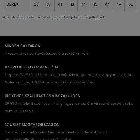
DERÉK
35
37
41
43
44
45
47
49
51
A táblázatban feltüntetett adatok tájékoztató jellegűek
MINDEN RAKTÁRON
A webáruházban lévő összes áru raktáron van.
AZ EREDETISÉG GARANCIÁJA
Cégünk 1999-től a Gant márka exkluzív forgalmazója Magyarországon.
Nálunk mindig 100%-ban eredeti terméket vásárol.
INGYENES SZÁLLÍTÁST ÉS VISSZAKÜLDÉS
29 990 Ft feletti szállítás mindig ingyenes, az áru visszaküldéséért soha
nem kell fizetnie.
17 ÜZLET MAGYARORSZÁGON
A webáruházunk széles kínálatán kívül az üzleteinkben is
megvásárolhatja egyes termékeinket.