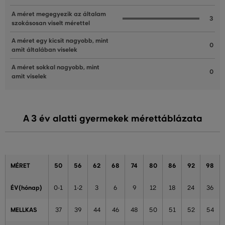
A méret megegyezik az általam
3
szokásosan viselt mérettel
A méret egy kicsit nagyobb, mint
0
amit általában viselek
A méret sokkal nagyobb, mint
0
amit viselek
A 3 év alatti gyermekek mérettáblázata
MÉRET
50
56
62
68
74
80
86
92
98
ÉV(hónap)
0-1
1-2
3
6
9
12
18
24
36
MELLKAS
37
39
44
46
48
50
51
52
54