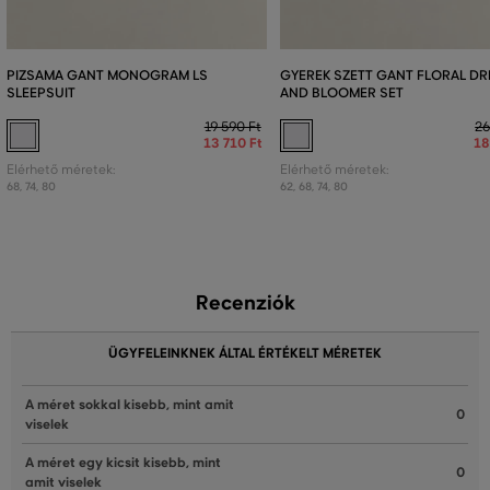
PIZSAMA GANT MONOGRAM LS
GYEREK SZETT GANT FLORAL DR
SLEEPSUIT
AND BLOOMER SET
19 590 Ft
26
13 710 Ft
18
Elérhető méretek:
Elérhető méretek:
68
,
74
,
80
62
,
68
,
74
,
80
Recenziók
ÜGYFELEINKNEK ÁLTAL ÉRTÉKELT MÉRETEK
A méret sokkal kisebb, mint amit
0
viselek
A méret egy kicsit kisebb, mint
0
amit viselek