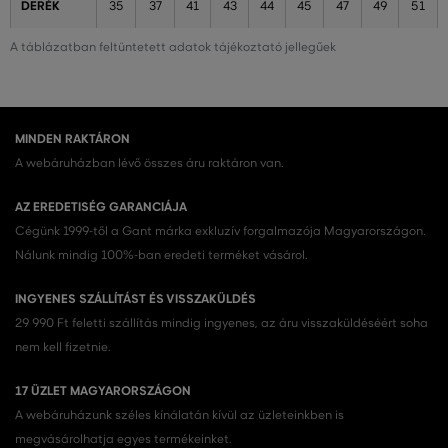
DERÉK
35
37
41
43
44
45
47
49
51
A táblázatban feltüntetett adatok tájékoztató jellegűek
MINDEN RAKTÁRON
A webáruházban lévő összes áru raktáron van.
AZ EREDETISÉG GARANCIÁJA
Cégünk 1999-től a Gant márka exkluzív forgalmazója Magyarországon.
Nálunk mindig 100%-ban eredeti terméket vásárol.
INGYENES SZÁLLÍTÁST ÉS VISSZAKÜLDÉS
29 990 Ft feletti szállítás mindig ingyenes, az áru visszaküldéséért soha
nem kell fizetnie.
17 ÜZLET MAGYARORSZÁGON
A webáruházunk széles kínálatán kívül az üzleteinkben is
megvásárolhatja egyes termékeinket.