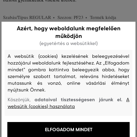
Szabás/Típus
REGULAR
Szezon: PF23
Termék kódja
515003-423-GN-248
Azért, hogy weboldalunk megfelelően
működjön
Összetétel
(egyetértés a websütikkel)
A websütik (cookies) kezelésének beleegyezésével
felső anyag
hozzájárul weboldalunk fejlesztéséhez. Az „Elfogadom
mindet" gombra kattintva beleegyezik abba, hogy
PAMUT
ELASZTÁN
személyre szabott tartalmat, releváns hirdetéseket
mutassunk és vonzó, online vásárlási élményt
nyújtsunk Önnek.
Kezelési útmutató
adataival tisztességesen járunk el.
Köszönjük,
A
websütik (cookies) használata
MOSÁS
FEHÉRÍTÉS
SZÁRÍTÁS
VASALÁS
TISZTÍTÁS
ELFOGADOM MINDET