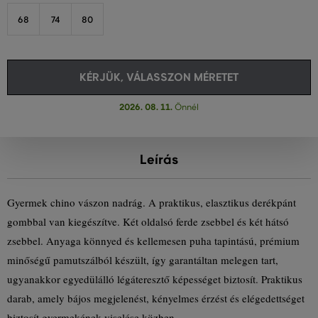
68
74
80
KÉRJÜK, VÁLASSZON MÉRETET
2026. 08. 11.
Önnél
Leírás
Gyermek chino vászon nadrág. A praktikus, elasztikus derékpánt
gombbal van kiegészítve. Két oldalsó ferde zsebbel és két hátsó
zsebbel. Anyaga könnyed és kellemesen puha tapintású, prémium
minőségű pamutszálból készült, így garantáltan melegen tart,
ugyanakkor egyedülálló légáteresztő képességet biztosít. Praktikus
darab, amely bájos megjelenést, kényelmes érzést és elégedettséget
biztosít gyermekének viselése közben.