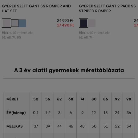
GYEREK SZETT GANT SS ROMPER AND
GYEREK SZETT GANT 2 PACK SS
HAT SET
STRIPED ROMPER
24 990 Ft
24
17 490 Ft
17
Elérhető méretek:
Elérhető méretek:
62
,
68
,
74
,
80
62
,
68
,
74
A 3 év alatti gyermekek mérettáblázata
MÉRET
50
56
62
68
74
80
86
92
98
ÉV(hónap)
0-1
1-2
3
6
9
12
18
24
36
MELLKAS
37
39
44
46
48
50
51
52
54