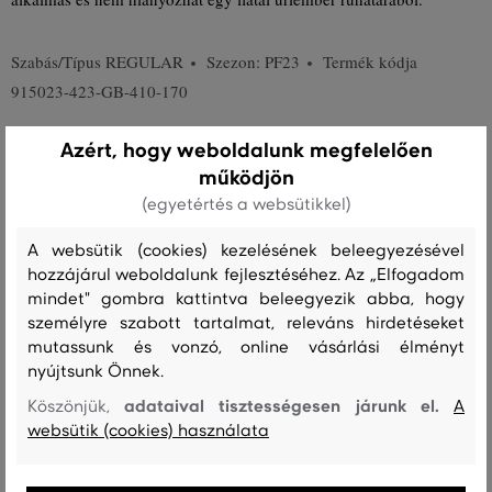
Szabás/Típus
REGULAR
Szezon: PF23
Termék kódja
915023-423-GB-410-170
Azért, hogy weboldalunk megfelelően
Összetétel
működjön
(egyetértés a websütikkel)
felső anyag
A websütik (cookies) kezelésének beleegyezésével
PAMUT
ELASZTÁN
hozzájárul weboldalunk fejlesztéséhez. Az „Elfogadom
zseb bélés
mindet" gombra kattintva beleegyezik abba, hogy
személyre szabott tartalmat, releváns hirdetéseket
PAMUT
100 %
mutassunk és vonzó, online vásárlási élményt
nyújtsunk Önnek.
adataival tisztességesen járunk el.
Köszönjük,
A
Kezelési útmutató
websütik (cookies) használata