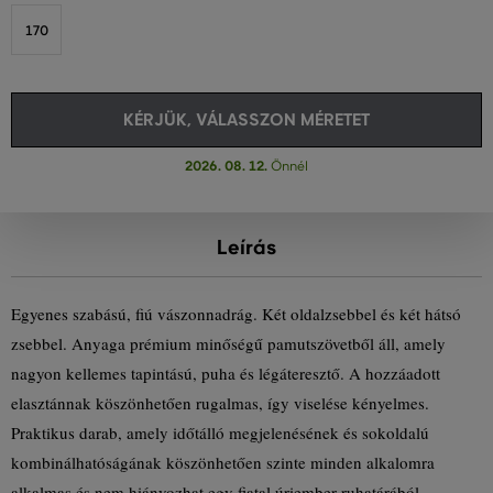
170
KÉRJÜK, VÁLASSZON MÉRETET
2026. 08. 12.
Önnél
Leírás
Egyenes szabású, fiú vászonnadrág. Két oldalzsebbel és két hátsó
zsebbel. Anyaga prémium minőségű pamutszövetből áll, amely
nagyon kellemes tapintású, puha és légáteresztő. A hozzáadott
elasztánnak köszönhetően rugalmas, így viselése kényelmes.
Praktikus darab, amely időtálló megjelenésének és sokoldalú
kombinálhatóságának köszönhetően szinte minden alkalomra
alkalmas és nem hiányozhat egy fiatal úriember ruhatárából.