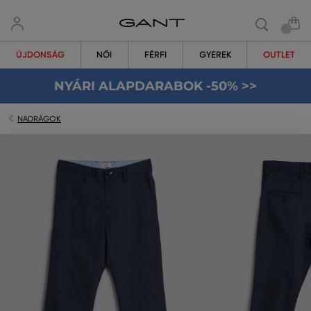
ÚJDONSÁG
NŐI
FÉRFI
GYEREK
OUTLET
NYÁRI ALAPDARABOK -50% >>
NADRÁGOK