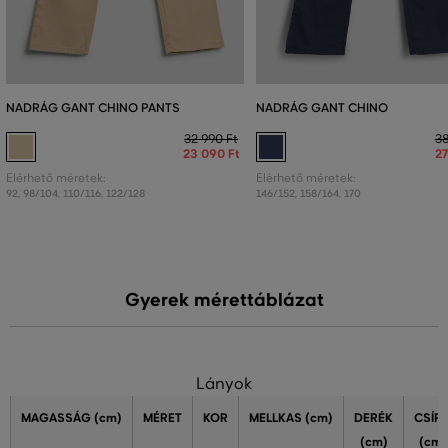
NADRÁG GANT CHINO PANTS
NADRÁG GANT CHINO
32 990 Ft
38
23 090 Ft
27
Elérhető méretek:
Elérhető méretek:
92
,
98/104
,
110/116
,
122/128
146/152
,
158/164
,
170
Gyerek mérettáblázat
Lányok
MAGASSÁG
(cm)
MÉRET
KOR
MELLKAS
(cm)
DERÉK
CSÍP
(cm)
(cm)