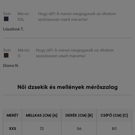
Szín
Méret:
Hogy áll?: A méret megegyezik az általam
XXL
szokásosan viselt mérettel
Lászlóné T.
Szín
Méret:
Hogy áll?: A méret megegyezik az általam
S
szokásosan viselt mérettel
Diana N.
Női dzsekik és mellények mérőszalag
MERÉT
MELLKAS (CM) [A]
DERÉK (CM) [B]
CSÍPŐ (CM) [C]
XXS
72
56
80