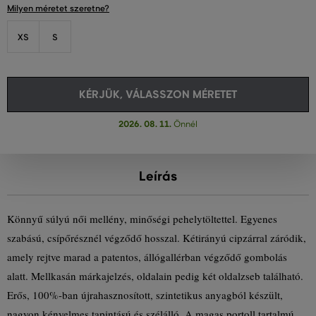
Milyen méretet szeretne?
XS
S
KÉRJÜK, VÁLASSZON MÉRETET
2026. 08. 11.
Önnél
Leírás
Könnyű súlyú női mellény, minőségi pehelytöltettel. Egyenes
szabású, csípőrésznél végződő hosszal. Kétirányú cipzárral záródik,
amely rejtve marad a patentos, állógallérban végződő gombolás
alatt. Mellkasán márkajelzés, oldalain pedig két oldalzseb található.
Erős, 100%-ban újrahasznosított, szintetikus anyagból készült,
nagyon kényelmes tapintású és szélálló. A magas portoll tartalmú