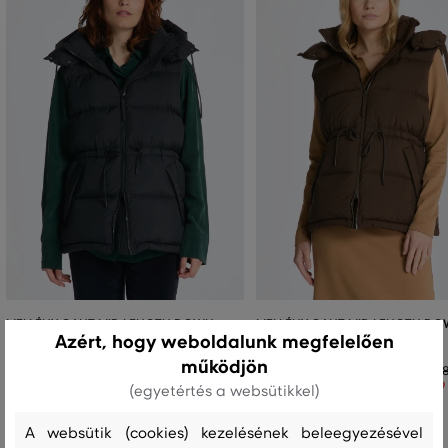
MELLÉNY GANT MID LENGTH DOWN
MELLÉNY GANT MID LENGTH D
Azért, hogy weboldalunk megfelelően
VEST
VEST
működjön
138 990 Ft
138
69 490 Ft
69
(egyetértés a websütikkel)
Elérhető méretek:
Elérhető méretek:
XL
L
A websütik (cookies) kezelésének beleegyezésével