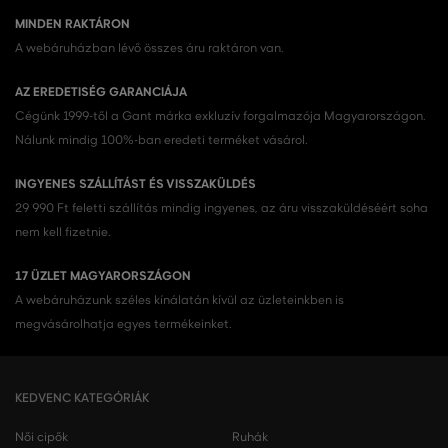
MINDEN RAKTÁRON
A webáruházban lévő összes áru raktáron van.
AZ EREDETISÉG GARANCIÁJA
Cégünk 1999-től a Gant márka exkluzív forgalmazója Magyarországon.
Nálunk mindig 100%-ban eredeti terméket vásárol.
INGYENES SZÁLLÍTÁST ÉS VISSZAKÜLDÉS
29 990 Ft feletti szállítás mindig ingyenes, az áru visszaküldéséért soha
nem kell fizetnie.
17 ÜZLET MAGYARORSZÁGON
A webáruházunk széles kínálatán kívül az üzleteinkben is
megvásárolhatja egyes termékeinket.
KEDVENC KATEGÓRIÁK
Női cipők
Ruhák