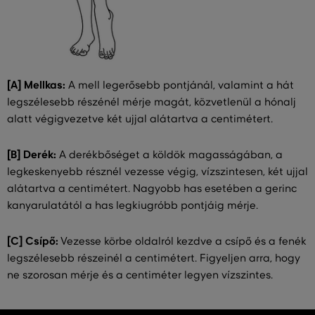
[A] Mellkas:
A mell legerősebb pontjánál, valamint a hát
legszélesebb részénél mérje magát, közvetlenül a hónalj
alatt végigvezetve két ujjal alátartva a centimétert.
[B] Derék:
A derékbőséget a köldök magasságában, a
legkeskenyebb résznél vezesse végig, vízszintesen, két ujjal
alátartva a centimétert. Nagyobb has esetében a gerinc
kanyarulatától a has legkiugróbb pontjáig mérje.
[C] Csípő:
Vezesse körbe oldalról kezdve a csípő és a fenék
legszélesebb részeinél a centimétert. Figyeljen arra, hogy
ne szorosan mérje és a centiméter legyen vízszintes.