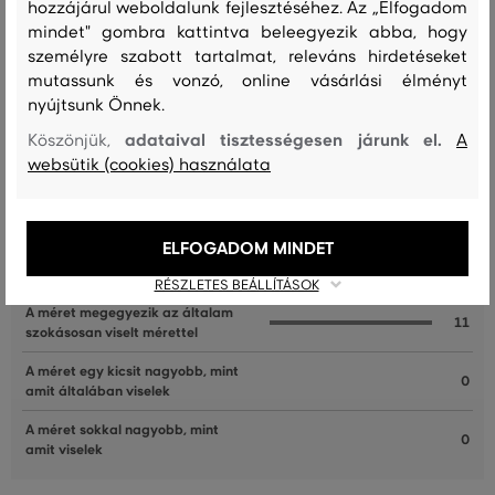
hozzájárul weboldalunk fejlesztéséhez. Az „Elfogadom
mindet" gombra kattintva beleegyezik abba, hogy
személyre szabott tartalmat, releváns hirdetéseket
mutassunk és vonzó, online vásárlási élményt
Recenziók
nyújtsunk Önnek.
adataival tisztességesen járunk el.
Köszönjük,
A
ÜGYFELEINKNEK ÁLTAL ÉRTÉKELT MÉRETEK
websütik (cookies) használata
A méret sokkal kisebb, mint amit
0
viselek
ELFOGADOM MINDET
A méret egy kicsit kisebb, mint
0
amit viselek
RÉSZLETES BEÁLLÍTÁSOK
A méret megegyezik az általam
11
szokásosan viselt mérettel
A méret egy kicsit nagyobb, mint
0
amit általában viselek
A méret sokkal nagyobb, mint
0
amit viselek