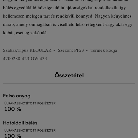
bélés egyedülálló hőszigetelő tulajdonságokkal rendelkezik, így
kellemesen melegen tart és rendkívül könnyed. Nagyon kényelmes
darab, amely önmagában is viselhető felső rétegként vagy akár egy
kabát, esetleg zakó alá.
Szabás/Típus
REGULAR
Szezon: PF23
Termék kódja
4700280-423-GW-433
Összetétel
felső anyag
ÚJRAHASZNOSÍTOTT POLIÉSZTER
100 %
hátoldali bélés
ÚJRAHASZNOSÍTOTT POLIÉSZTER
100 %