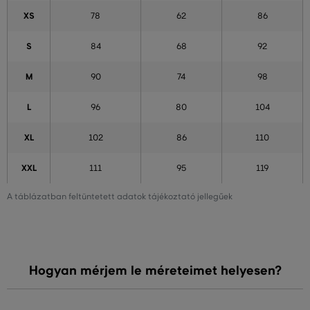
XS
78
62
86
S
84
68
92
M
90
74
98
L
96
80
104
XL
102
86
110
XXL
111
95
119
A táblázatban feltüntetett adatok tájékoztató jellegűek
Hogyan mérjem le méreteimet helyesen?