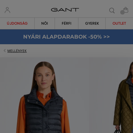
ÚJDONSÁG
NŐI
FÉRFI
GYEREK
OUTLET
NYÁRI ALAPDARABOK -50% >>
MELLÉNYEK