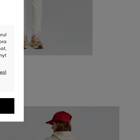
rul
bra
at,
nyt
es)