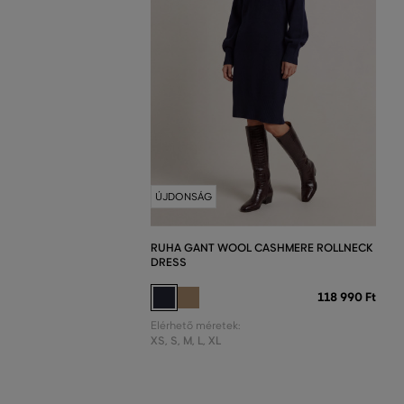
ÚJDONSÁG
RUHA GANT WOOL CASHMERE ROLLNECK
DRESS
118 990 Ft
Elérhető méretek:
XS
,
S
,
M
,
L
,
XL