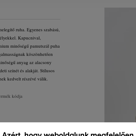
melegítő ruha. Egyenes szabású,
gélyekkel. Kapucnival,
rémium minőségű pamutszál puha
 rugalmasságnak köszönhetően
 minőségű anyag az alacsony
ti színét és alakját. Stílusos
ek kedvelt részévé válik.
ermék kódja
Azért, hogy weboldalunk megfelelően