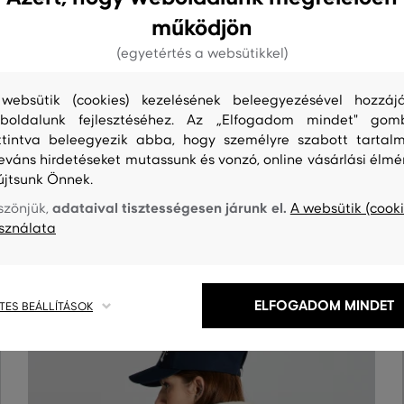
működjön
(egyetértés a websütikkel)
websütik (cookies) kezelésének beleegyezésével hozzájá
boldalunk fejlesztéséhez. Az „Elfogadom mindet" gom
ttintva beleegyezik abba, hogy személyre szabott tartalm
leváns hirdetéseket mutassunk és vonzó, online vásárlási élmé
újtsunk Önnek.
S
TISZTÍTÁS
adataival tisztességesen járunk el.
szönjük,
A websütik (cooki
sználata
ELFOGADOM MINDET
TES BEÁLLÍTÁSOK