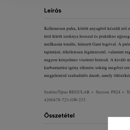
Leírás
Kellemesen puha, kötött anyagból készült női 
térd feletti szoknya hosszal és praktikus ujjsze
mellkasán tonális, hímzett Gant logóval. A p
tapintású, tökéletesen légáteresztő, valamint
nagyon kényelmes viseletet biztosít. A kiváló
karbantartási igény ellenére sokáig megőrzi erede
megjelenésű szabadidős darab, amely öltözékén
Szabás/Típus
REGULAR
Szezon: PS24
T
4200478-723-GW-233
Összetétel