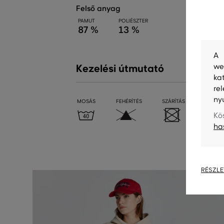
felső anyag
PAMUT
POLIÉSZTER
87 %
13 %
A 
we
Kezelési útmutató
ka
re
ny
MOSÁS
FEHÉRÍTÉS
SZÁRÍTÁS
VASALÁ
Kö
ha
RÉSZLE