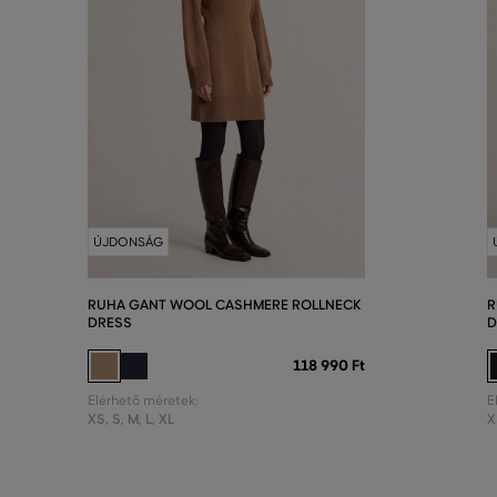
ÚJDONSÁG
RUHA GANT WOOL CASHMERE ROLLNECK
R
DRESS
D
118 990 Ft
Elérhető méretek:
E
XS
,
S
,
M
,
L
,
XL
X