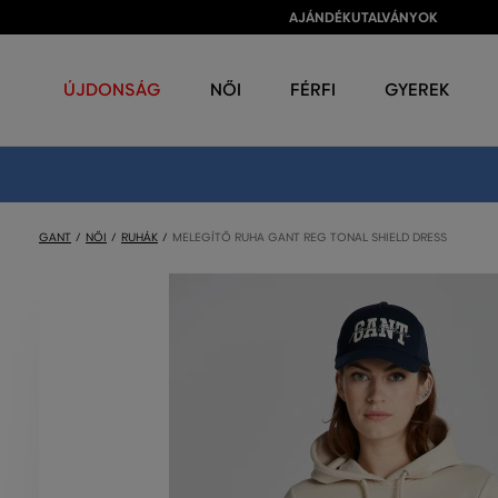
AJÁNDÉKUTALVÁNYOK
ÚJDONSÁG
NŐI
FÉRFI
GYEREK
GANT
NŐI
RUHÁK
MELEGÍTŐ RUHA GANT REG TONAL SHIELD DRESS