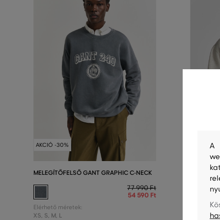
AKCIÓ -5
A 
AKCIÓ -30%
UTOLSÓ E
we
ka
MELEGÍTŐFELSŐ GANT GRAPHIC C-NECK
MELEGÍTŐ
re
GRAPHIC 
77 990 Ft
ny
54 590 Ft
Kö
Elérhető méretek:
ha
XS
,
S
,
M
,
L
Elérhető m