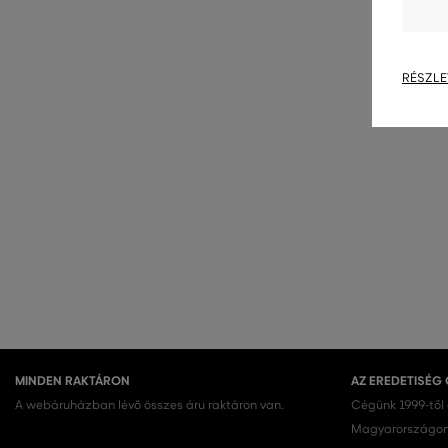
S
,
XL
RÉSZLE
MINDEN RAKTÁRON
AZ EREDETISÉG
A webáruházban lévő összes áru raktáron van.
Cégünk 1999-től
Magyarországon.