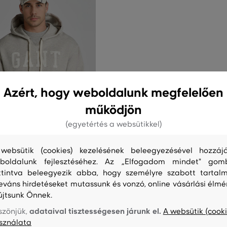
Azért, hogy weboldalunk megfelelően
működjön
(egyetértés a websütikkel)
0%
websütik (cookies) kezelésének beleegyezésével hozzájá
SÉLY
boldalunk fejlesztéséhez. Az „Elfogadom mindet" gom
ttintva beleegyezik abba, hogy személyre szabott tartalm
 FELSŐ GANT HEATHER
leváns hirdetéseket mutassunk és vonzó, online vásárlási élmé
HOODIE
újtsunk Önnek.
79 990 Ft
39 990 Ft
adataival tisztességesen járunk el.
szönjük,
A websütik (cooki
sználata
éretek: