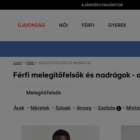
AJÁNDÉKUTALVÁNYOK
ÚJDONSÁG
NŐI
FÉRFI
GYEREK
GANT
FÉRFI
MELEGÍTŐFELSŐK ÉS NADRÁGOK
Férfi melegítőfelsők és nadrágok - 
Melegítőfelsők
Árak
Méretek
Színek
Anyag
Szabás
Mintá
1