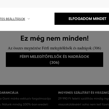
ELFOGADOM MINDET
TES BEÁLLÍTÁSOK
Ez még nem minden!
Az összes megnézése Férfi melegítőfelsők és nadrágok (306)
FÉRFI MELEGÍTŐFELSŐK ÉS NADRÁGOK
(306)
 GARANCIÁJA
INGYENES SZÁLLÍTÁST ÉS VISSZAK
 a Gant márka exkluzív forgalmazója
29 990 Ft feletti szállítás mindig in
 Nálunk mindig 100%-ban eredeti
visszaküldéséért soha nem kell fizet