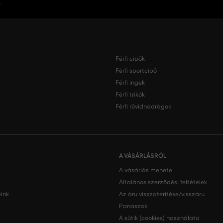
.
Férfi cipők
Férfi sportcipő
Férfi ingek
Férfi trikók
Férfi rövidnadrágok
A VÁSÁRLÁSRÓL
A vásárlás menete
Általános szerződési feltételek
ink
Az áru visszatérítése/visszáru
Panaszok
A sütik (cookies) használata