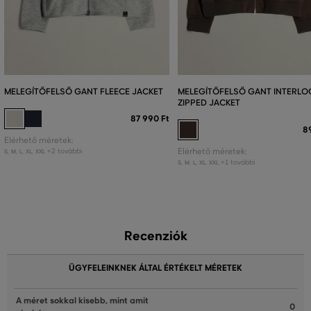
MELEGÍTŐFELSŐ GANT FLEECE JACKET
MELEGÍTŐFELSŐ GANT INTERLO
ZIPPED JACKET
87 990 Ft
8
Elérhető méretek:
+2 további
Elérhető méretek:
S
,
M
,
L
,
XL
,
XXL
+1 további
S
,
M
,
L
,
XL
,
XXL
Recenziók
ÜGYFELEINKNEK ÁLTAL ÉRTÉKELT MÉRETEK
A méret sokkal kisebb, mint amit
0