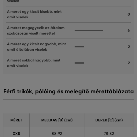
viselek
A méret egy kicsit kisebb, mint
0
amit viselek
A méret megegyezik az általam
6
szokásosan viselt mérettel
A méret egy kicsit nagyobb, mint
2
amit általában viselek
A méret sokkal nagyobb, mint
2
amit viselek
Férfi trikók, pólóing és melegítő mérettáblázata
MÉRET
MELLKAS
[B] (cm)
DERÉK
[C] (cm)
XXS
88-92
78-82