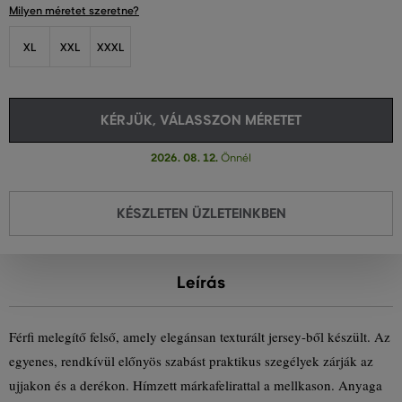
Milyen méretet szeretne?
XL
XXL
XXXL
KÉRJÜK, VÁLASSZON MÉRETET
2026. 08. 12.
Önnél
KÉSZLETEN ÜZLETEINKBEN
Leírás
Férfi melegítő felső, amely elegánsan texturált jersey-ből készült. Az
egyenes, rendkívül előnyös szabást praktikus szegélyek zárják az
ujjakon és a derékon. Hímzett márkafelirattal a mellkason. Anyaga