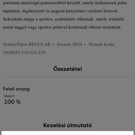
prémium minőségű pamutszálból készült, amely kellemesen puha
tapintású, légáteresztő és nagyon kényelmes viseletet biztosít.
Sokoldalú alapja a sportos, szabadidős stílusnak, amely remekül
mutat inggel vagy sportos pólóval kombinált öltözet részeként.
Szabás/Típus
REGULAR
Szezon: SS24
Termék kódja
2026045-324-GA-239
Összetétel
felső anyag
PAMUT
100 %
Kezelési útmutató