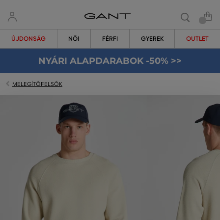
ÚJDONSÁG
NŐI
FÉRFI
GYEREK
OUTLET
NYÁRI ALAPDARABOK -50% >>
MELEGÍTŐFELSŐK