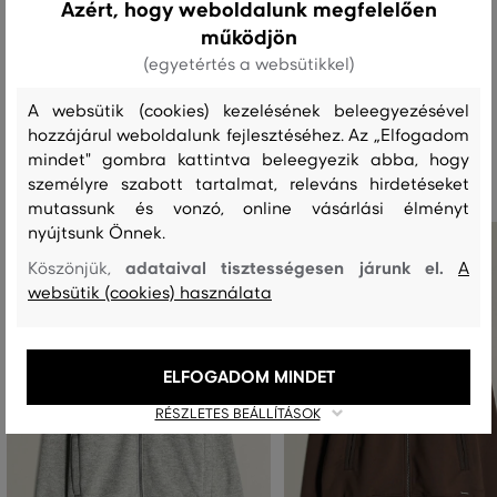
Azért, hogy weboldalunk megfelelően
működjön
MOSÁS
FEHÉRÍTÉS
SZÁRÍTÁS
VASALÁS
TISZTÍTÁS
(egyetértés a websütikkel)
A websütik (cookies) kezelésének beleegyezésével
hozzájárul weboldalunk fejlesztéséhez. Az „Elfogadom
Ajánlott termékek
mindet" gombra kattintva beleegyezik abba, hogy
személyre szabott tartalmat, releváns hirdetéseket
mutassunk és vonzó, online vásárlási élményt
nyújtsunk Önnek.
adataival tisztességesen járunk el.
Köszönjük,
A
websütik (cookies) használata
ELFOGADOM MINDET
RÉSZLETES BEÁLLÍTÁSOK