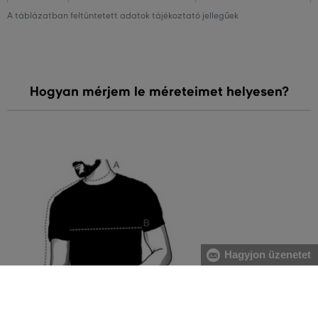
A táblázatban feltüntetett adatok tájékoztató jellegűek
Hogyan mérjem le méreteimet helyesen?
Hagyjon üzenetet