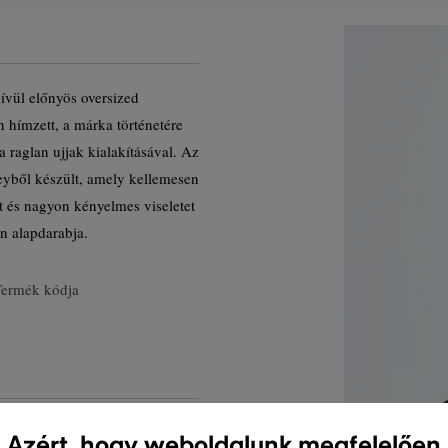
ívül előnyös oversized
n hímzett, a márka történetére
a raglan ujjak kialakításával. Az
yből készült, amely kellemesen
t és nagyon kényelmes viseletet
n alapdarabja.
Termék kódja
Azért, hogy weboldalunk megfelelően