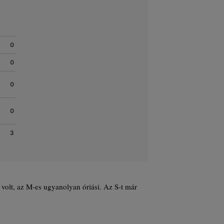
0
0
0
0
3
 volt, az M-es ugyanolyan óriási. Az S-t már