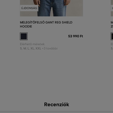
ÚJDONSÁG
MELEGÍTŐFELSŐ GANT REG SHIELD
M
HOODIE
Z
53 990 Ft
Elérhető méretek:
E
S
,
M
,
L
,
XL
,
XXL
S
+3 további
Recenziók