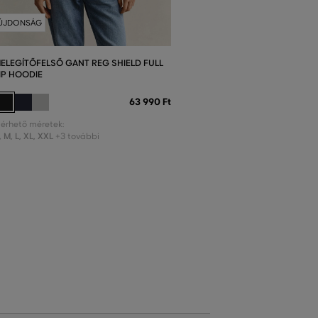
ÚJDONSÁG
ELEGÍTŐFELSŐ GANT REG SHIELD FULL
IP HOODIE
63 990 Ft
lérhető méretek:
,
M
,
L
,
XL
,
XXL
+3 további