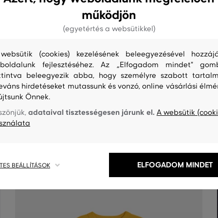
működjön
(egyetértés a websütikkel)
websütik (cookies) kezelésének beleegyezésével hozzájá
boldalunk fejlesztéséhez. Az „Elfogadom mindet" gom
ttintva beleegyezik abba, hogy személyre szabott tartalm
leváns hirdetéseket mutassunk és vonzó, online vásárlási élmé
S
TISZTÍTÁS
újtsunk Önnek.
adataival tisztességesen járunk el.
szönjük,
A websütik (cooki
sználata
ELFOGADOM MINDET
TES BEÁLLÍTÁSOK