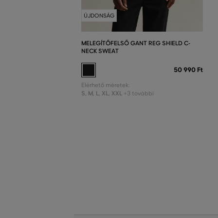
ÚJDONSÁG
MELEGÍTŐFELSŐ GANT REG SHIELD C-
NECK SWEAT
50 990 Ft
Elérhető méretek:
S
,
M
,
L
,
XL
,
XXL
+3 további