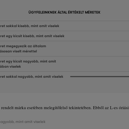
ÜGYFELEINKNEK ÁLTAL ÉRTÉKELT MÉRETEK
ret sokkal kisebb, mint amit viselek
ret egy kicsit kisebb, mint amit viselek
ret megegyezik az általam
ásosan viselt mérettel
ret egy kicsit nagyobb, mint amit
lában viselek
ret sokkal nagyobb, mint amit viselek
rendelt márka esetèben melegítőfelső tekintetében. Ebből az L-es óriási
nagyobb, mint amit viselek