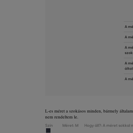
A mé
A mé
A mé
szok
A mé
álta
A mé
L-es méret a szokásos minden, bármely általam 
nem rendeltem le.
Szín
Méret: M
Hogy áll?: A méret sokkal 