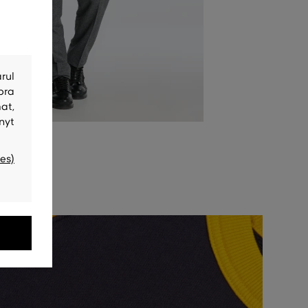
rul
bra
at,
nyt
es)