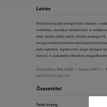
Leírás
Férfi kerek nyakú melegítő felső modern, rendk
szabásban, elasztikus derékrésszel. A mellkaso
utaló sportos jellel, amely színben megegyezik 
anyagösszetétel prémium minőségű pamut jerse
puha tapintású, légáteresztő, mégis melegen tar
biztosít. A szabadidős öltözékek elengedhetetle
Szabás/Típus
RELAXED
Szezon: FW23
2007070-623-GA-433
Összetétel
felső anyag