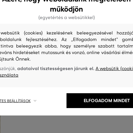
működjön
(egyetértés a websütikkel)
websütik (cookies) kezelésének beleegyezésével hozzájá
boldalunk fejlesztéséhez. Az „Elfogadom mindet" gom
ttintva beleegyezik abba, hogy személyre szabott tartalm
leváns hirdetéseket mutassunk és vonzó, online vásárlási élmé
újtsunk Önnek.
adataival tisztességesen járunk el.
szönjük,
A websütik (cooki
S
TISZTÍTÁS
sználata
ELFOGADOM MINDET
TES BEÁLLÍTÁSOK