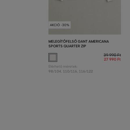
AKCIÓ -30%
MELEGÍTŐFELSŐ GANT AMERICANA
SPORTS QUARTER ZIP
39 990 Ft
27 990 Ft
Elérhető méretek:
98/104
,
110/116
,
116/122