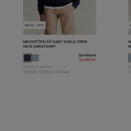
AKCIÓ -30%
MELEGÍTŐFELSŐ GANT SHIELD CREW
M
NECK SWEATSHIRT
N
30 990 Ft
21 690 Ft
Elérhető méretek:
E
122/128
,
128/134
,
140/146
1