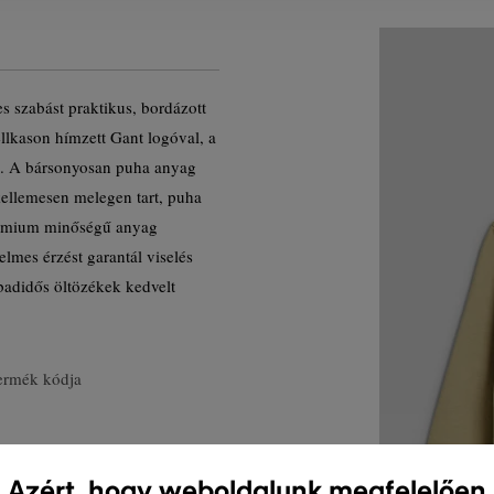
s szabást praktikus, bordázott
llkason hímzett Gant logóval, a
en. A bársonyosan puha anyag
ellemesen melegen tart, puha
prémium minőségű anyag
lmes érzést garantál viselés
badidős öltözékek kedvelt
ermék kódja
Azért, hogy weboldalunk megfelelően