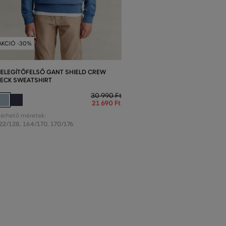
AKCIÓ -30%
ELEGÍTŐFELSŐ GANT SHIELD CREW
ECK SWEATSHIRT
30 990 Ft
21 690 Ft
lérhető méretek:
22/128
,
164/170
,
170/176