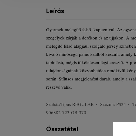
Leírás
Gyermek melegítő felső, kapucnival. Az egyene
szegélyek zárják a derékon és az ujjakon. A me
melegítő felső alapjául szolgáló jersey színéb
kiváló minőségű pamutszálból készült, amely k
tapintású, mégis tökéletesen légáteresztő. A 
tulajdonságainak köszönhetően rendkívül kénye
során. Stílusos megjelenésű darab, amely a sza
részévé válik.
Szabás/Típus
REGULAR
Szezon: PS24
T
906882-723-GB-370
Összetétel