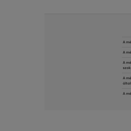
A mé
A mé
A mé
szok
A mé
álta
A mé