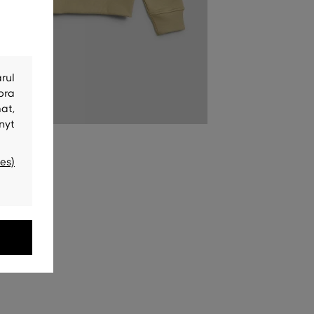
rul
bra
at,
nyt
es)