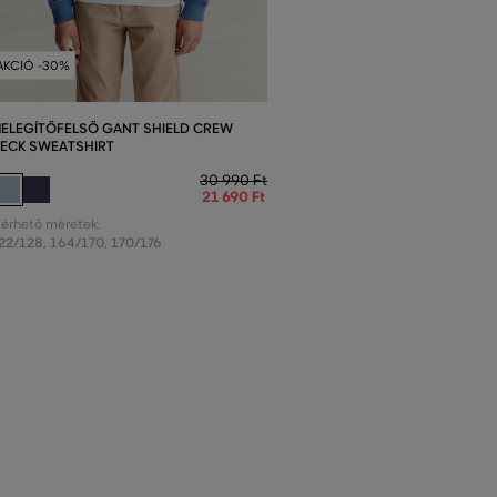
AKCIÓ -30%
ELEGÍTŐFELSŐ GANT SHIELD CREW
ECK SWEATSHIRT
30 990 Ft
21 690 Ft
lérhető méretek:
22/128
,
164/170
,
170/176