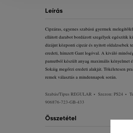
Leírás
Cipzáras, egyenes szabású gyermek melegítőfel
ellátott darabot bordázott szegélyek egészítik k
dizájnt központi cipzár és nyitott oldalzsebek 
eredeti, hímzett Gant logóval. A kiváló minő
pamutból készült anyag maximális kényelmet és
Sokáig megőrzi eredeti alakját. Tökéletesen pra
remek választás a mindennapok során.
Szabás/Típus
REGULAR
Szezon: PS24
T
906876-723-GB-433
Összetétel