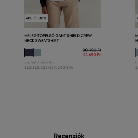
AKCIÓ -30%
MELEGÍTŐFELSŐ GANT SHIELD CREW
M
NECK SWEATSHIRT
N
30 990 Ft
21 690 Ft
Elérhető méretek:
E
122/128
,
128/134
,
140/146
1
Recenziók