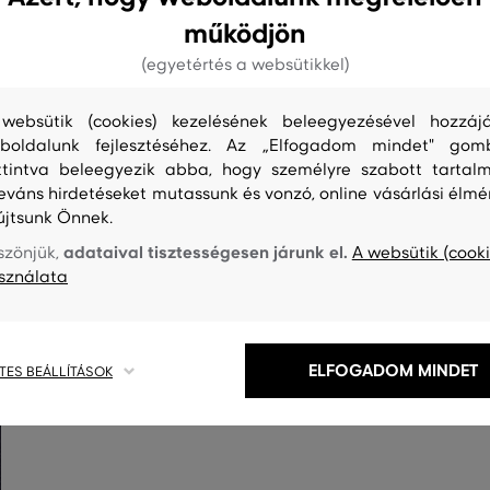
működjön
(egyetértés a websütikkel)
websütik (cookies) kezelésének beleegyezésével hozzájá
boldalunk fejlesztéséhez. Az „Elfogadom mindet" gom
ttintva beleegyezik abba, hogy személyre szabott tartalm
leváns hirdetéseket mutassunk és vonzó, online vásárlási élmé
újtsunk Önnek.
S
TISZTÍTÁS
adataival tisztességesen járunk el.
szönjük,
A websütik (cooki
sználata
ELFOGADOM MINDET
TES BEÁLLÍTÁSOK