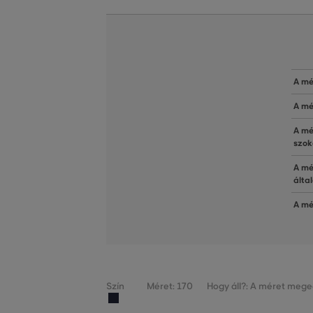
A mé
A mé
A mé
szok
A mé
álta
A mé
Szín
Méret: 170
Hogy áll?: A méret mege