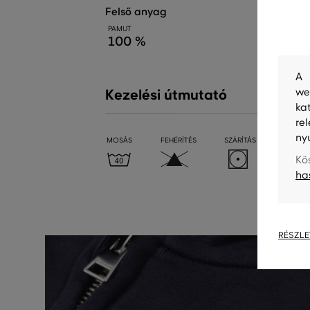
felső anyag
PAMUT
100 %
A 
we
Kezelési útmutató
ka
re
ny
MOSÁS
FEHÉRÍTÉS
SZÁRÍTÁS
VASALÁ
Kö
ha
RÉSZLE