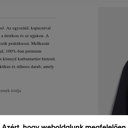
ső. Az egyszínű, kapucnival
i a derékon és az ujjakon. A
teszik praktikussá. Mellkasán
ségű, 100%-ban prémium
 könnyű karbantartást biztosít.
ktikus és stílusos darab, amely
ermék kódja
Azért, hogy weboldalunk megfelelően