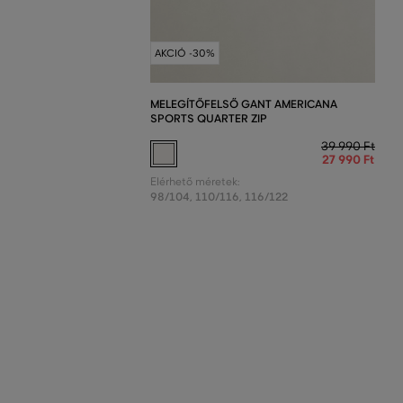
AKCIÓ -30%
MELEGÍTŐFELSŐ GANT AMERICANA
SPORTS QUARTER ZIP
39 990 Ft
27 990 Ft
Elérhető méretek:
98/104
,
110/116
,
116/122