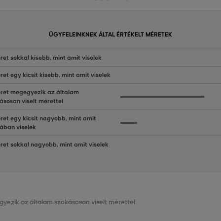
ÜGYFELEINKNEK ÁLTAL ÉRTÉKELT MÉRETEK
ret sokkal kisebb, mint amit viselek
ret egy kicsit kisebb, mint amit viselek
ret megegyezik az általam
ásosan viselt mérettel
ret egy kicsit nagyobb, mint amit
lában viselek
ret sokkal nagyobb, mint amit viselek
gyezik az általam szokásosan viselt mérettel