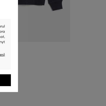
rul
bra
at,
nyt
es)