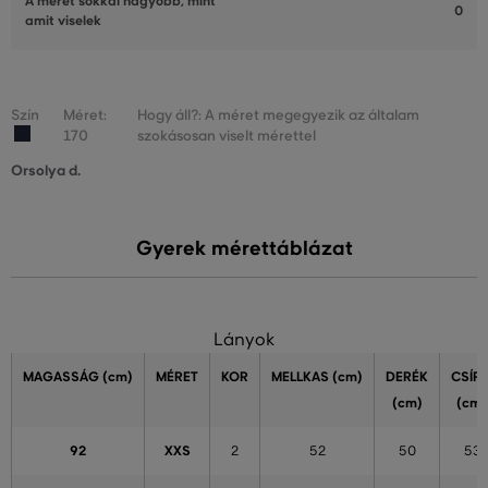
A méret sokkal nagyobb, mint
0
amit viselek
Szín
Méret:
Hogy áll?: A méret megegyezik az általam
170
szokásosan viselt mérettel
Orsolya d.
Gyerek mérettáblázat
Lányok
MAGASSÁG
(cm)
MÉRET
KOR
MELLKAS
(cm)
DERÉK
CSÍP
(cm)
(cm)
92
XXS
2
52
50
53