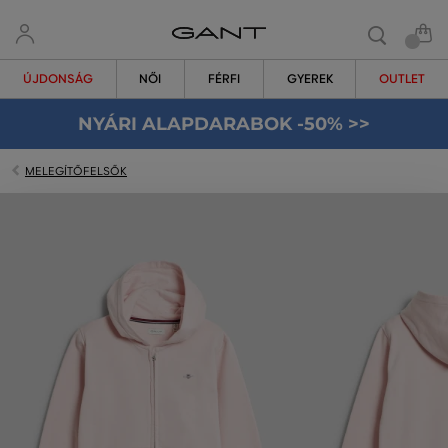
ÚJDONSÁG
NŐI
FÉRFI
GYEREK
OUTLET
NYÁRI ALAPDARABOK -50% >>
MELEGÍTŐFELSŐK