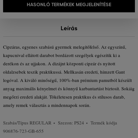
HASONLÓ TERMÉKEK MEGJELENÍTÉSE
Leírás
Cipzáras, egyenes szabású gyermek melegítőfelső. Az egyszínű,
kapucnival ellátott darabot bordázott szegélyek egészítik ki a
derékon és az ujjakon. A dizájnt központi cipzár és nyitott
oldalzsebek teszik praktikussá. Mellkasán eredeti, hímzett Gant
logóval. A kiváló minőségű, 100%-ban prémium pamutból készült
anyag maximális kényelmet és könnyű karbantartást biztosít. Sokáig
megőrzi eredeti alakját. Tökéletesen praktikus és stílusos darab,
amely remek választás a mindennapok során.
Szabás/Típus
REGULAR
Szezon: PS24
Termék kódja
906876-723-GB-655