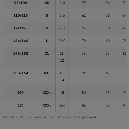
98/104
XS
3-4
57
54
59
110/116
S
5-6
61
56
64
122/128
M
7-8
65
58
69
134/140
L
9-10
72
63
76
146/152
XL
11-
78
65
82
12
158/164
XXL
13-
82
67
88
14
170
XXXL
15
84
68
92
176
XXXL
16+
86
70
94
A táblázatban feltüntetett adatok tájékoztató jellegűek