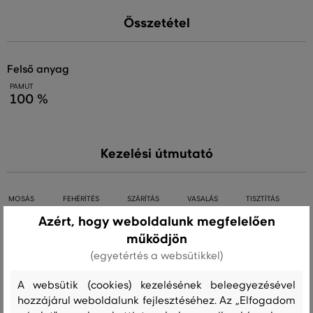
Összetétel
felső anyag
PAMUT
100 %
Kezelési útmutató
MOSÁS
FEHÉRÍTÉS
SZÁRÍTÁS
VASALÁS
TISZTÍTÁS
Azért, hogy weboldalunk megfelelően
működjön
(egyetértés a websütikkel)
Ajánlott termékek
A websütik (cookies) kezelésének beleegyezésével
hozzájárul weboldalunk fejlesztéséhez. Az „Elfogadom