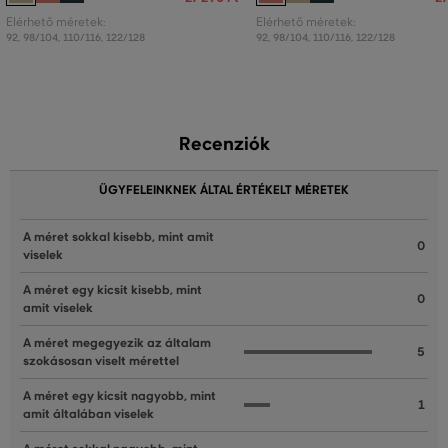
Elérhető méretek:
Elérhető méretek:
92
,
98/104
,
110/116
,
122/128
92
,
98/104
,
110/116
,
122/128
Recenziók
ÜGYFELEINKNEK ÁLTAL ÉRTÉKELT MÉRETEK
A méret sokkal kisebb, mint amit
0
viselek
A méret egy kicsit kisebb, mint
0
amit viselek
A méret megegyezik az általam
5
szokásosan viselt mérettel
A méret egy kicsit nagyobb, mint
1
amit általában viselek