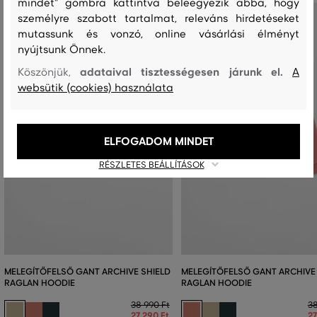
mindet" gombra kattintva beleegyezik abba, hogy
személyre szabott tartalmat, releváns hirdetéseket
mutassunk és vonzó, online vásárlási élményt
nyújtsunk Önnek.
adataival tisztességesen járunk el.
Köszönjük,
A
websütik (cookies) használata
ELFOGADOM MINDET
RÉSZLETES BEÁLLÍTÁSOK
MELEGÍTŐFELSŐ GANT ARCHIVE SHIELD
MELEGÍTŐFELSŐ GANT ARCHIVE
RAGLAN HOODIE
RAGLAN HOODIE
38 990 Ft
38
27 290 Ft
27