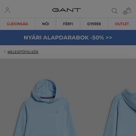
ÚJDONSÁG
NŐI
FÉRFI
GYEREK
OUTLET
NYÁRI ALAPDARABOK -50% >>
MELEGÍTŐFELSŐK