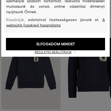
személyre szabott tartalmat, releváns hirdetéseket
Ajánlott termékek
mutassunk és vonzó, online vásárlási élményt
nyújtsunk Önnek.
adataival tisztességesen járunk el.
Köszönjük,
A
websütik (cookies) használata
ELFOGADOM MINDET
RÉSZLETES BEÁLLÍTÁSOK