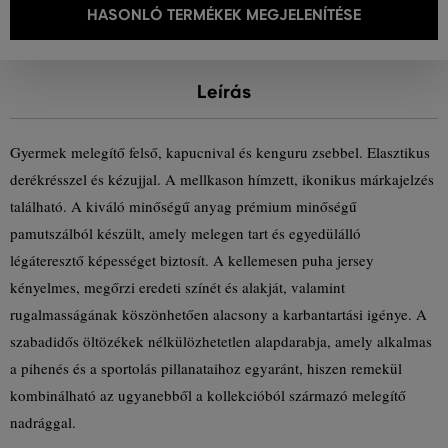
HASONLÓ TERMÉKEK MEGJELENÍTÉSE
Leírás
Gyermek melegítő felső, kapucnival és kenguru zsebbel. Elasztikus
derékrésszel és kézujjal. A mellkason hímzett, ikonikus márkajelzés
található. A kiváló minőségű anyag prémium minőségű
pamutszálból készült, amely melegen tart és egyedülálló
légáteresztő képességet biztosít. A kellemesen puha jersey
kényelmes, megőrzi eredeti színét és alakját, valamint
rugalmasságának köszönhetően alacsony a karbantartási igénye. A
szabadidős öltözékek nélkülözhetetlen alapdarabja, amely alkalmas
a pihenés és a sportolás pillanataihoz egyaránt, hiszen remekül
kombinálható az ugyanebből a kollekcióból származó melegítő
nadrággal.