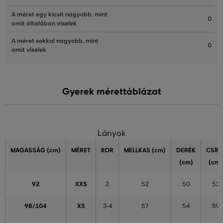
A méret egy kicsit nagyobb, mint
0
amit általában viselek
A méret sokkal nagyobb, mint
0
amit viselek
Gyerek mérettáblázat
Lányok
MAGASSÁG
(cm)
MÉRET
KOR
MELLKAS
(cm)
DERÉK
CSÍP
(cm)
(cm)
92
XXS
2
52
50
53
98/104
XS
3-4
57
54
59