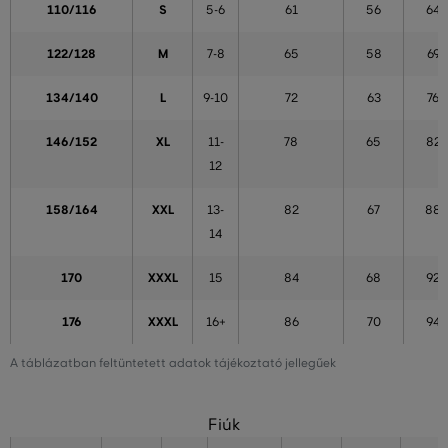
110/116
S
5-6
61
56
64
122/128
M
7-8
65
58
69
134/140
L
9-10
72
63
76
146/152
XL
11-
78
65
82
12
158/164
XXL
13-
82
67
88
14
170
XXXL
15
84
68
92
176
XXXL
16+
86
70
94
A táblázatban feltüntetett adatok tájékoztató jellegűek
Fiúk