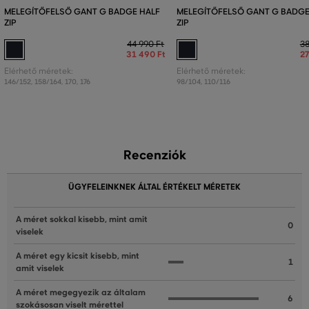
MELEGÍTŐFELSŐ GANT G BADGE HALF
MELEGÍTŐFELSŐ GANT G BADGE
ZIP
ZIP
44 990 Ft
38
31 490 Ft
27
Elérhető méretek:
Elérhető méretek:
146/152
,
158/164
,
170
,
176
98/104
,
110/116
Recenziók
ÜGYFELEINKNEK ÁLTAL ÉRTÉKELT MÉRETEK
A méret sokkal kisebb, mint amit
0
viselek
A méret egy kicsit kisebb, mint
1
amit viselek
A méret megegyezik az általam
6
szokásosan viselt mérettel