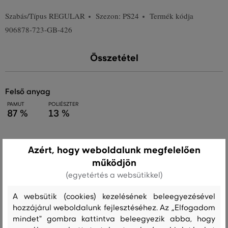
Szabás/Típus
REGULAR
Szezon: PS24
Termék kódja
906878-723-GB-426
Összetétel
felső anyag
PAMUT
POLIÉSZTER
87 %
13 %
Azért, hogy weboldalunk megfelelően
Kezelési útmutató
működjön
(egyetértés a websütikkel)
MOSÁS
FEHÉRÍTÉS
SZÁRÍTÁS
VASALÁS
TISZTÍTÁS
A websütik (cookies) kezelésének beleegyezésével
hozzájárul weboldalunk fejlesztéséhez. Az „Elfogadom
mindet" gombra kattintva beleegyezik abba, hogy