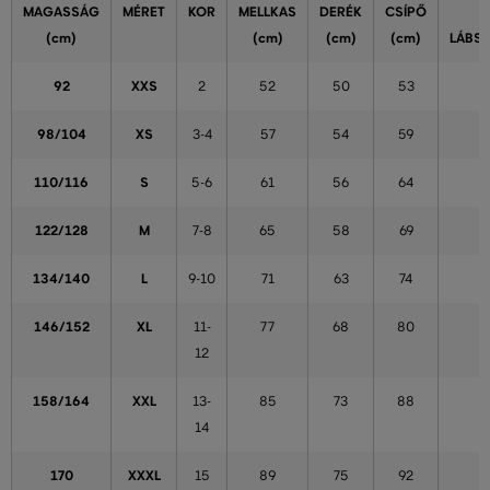
MAGASSÁG
MÉRET
KOR
MELLKAS
DERÉK
CSÍPŐ
(cm)
(cm)
(cm)
(cm)
LÁBS
92
XXS
2
52
50
53
98/104
XS
3-4
57
54
59
110/116
S
5-6
61
56
64
122/128
M
7-8
65
58
69
134/140
L
9-10
71
63
74
146/152
XL
11-
77
68
80
12
158/164
XXL
13-
85
73
88
14
170
XXXL
15
89
75
92