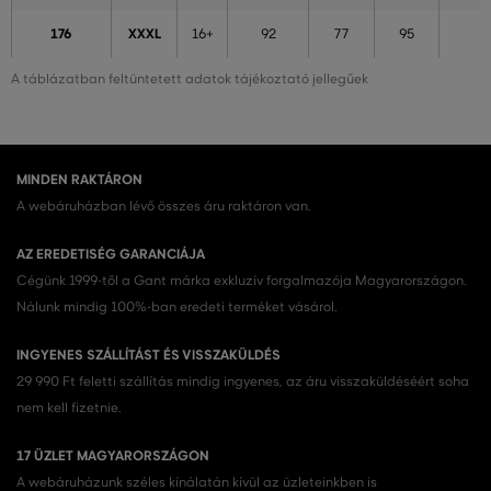
176
XXXL
16+
92
77
95
A táblázatban feltüntetett adatok tájékoztató jellegűek
MINDEN RAKTÁRON
A webáruházban lévő összes áru raktáron van.
AZ EREDETISÉG GARANCIÁJA
Cégünk 1999-től a Gant márka exkluzív forgalmazója Magyarországon.
Nálunk mindig 100%-ban eredeti terméket vásárol.
INGYENES SZÁLLÍTÁST ÉS VISSZAKÜLDÉS
29 990 Ft feletti szállítás mindig ingyenes, az áru visszaküldéséért soha
nem kell fizetnie.
17 ÜZLET MAGYARORSZÁGON
A webáruházunk széles kínálatán kívül az üzleteinkben is