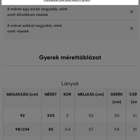
A méret egy kicsit nagyobb, mint
0
amit általában viselek
A méret sokkal nagyobb, mint
0
amit viselek
Gyerek mérettáblázat
Lányok
MAGASSÁG
(cm)
MÉRET
KOR
MELLKAS
(cm)
DERÉK
CSÍP
(cm)
(cm)
92
XXS
2
52
50
53
98/104
XS
3-4
57
54
59