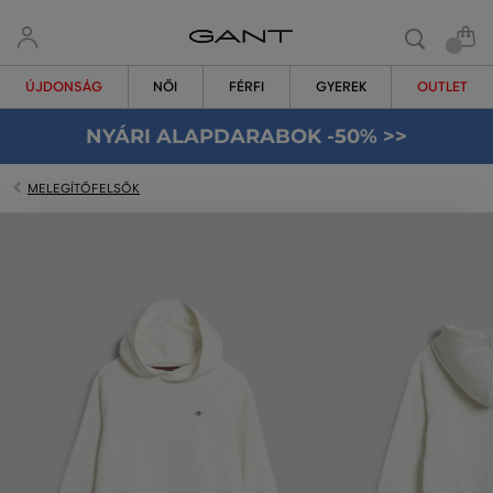
ÚJDONSÁG
NŐI
FÉRFI
GYEREK
OUTLET
NYÁRI ALAPDARABOK -50% >>
MELEGÍTŐFELSŐK