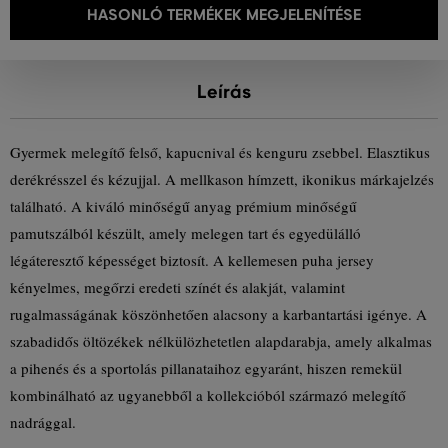
HASONLÓ TERMÉKEK MEGJELENÍTÉSE
Leírás
Gyermek melegítő felső, kapucnival és kenguru zsebbel. Elasztikus
derékrésszel és kézujjal. A mellkason hímzett, ikonikus márkajelzés
található. A kiváló minőségű anyag prémium minőségű
pamutszálból készült, amely melegen tart és egyedülálló
légáteresztő képességet biztosít. A kellemesen puha jersey
kényelmes, megőrzi eredeti színét és alakját, valamint
rugalmasságának köszönhetően alacsony a karbantartási igénye. A
szabadidős öltözékek nélkülözhetetlen alapdarabja, amely alkalmas
a pihenés és a sportolás pillanataihoz egyaránt, hiszen remekül
kombinálható az ugyanebből a kollekcióból származó melegítő
nadrággal.