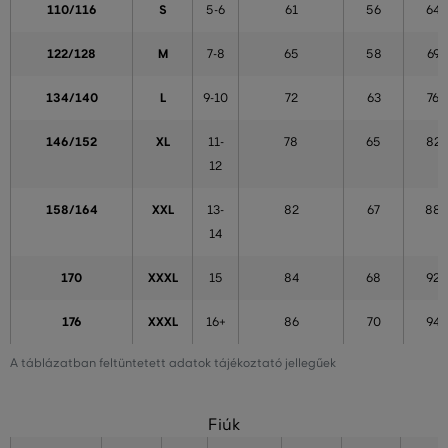
110/116
S
5-6
61
56
64
122/128
M
7-8
65
58
69
134/140
L
9-10
72
63
76
146/152
XL
11-
78
65
82
12
158/164
XXL
13-
82
67
88
14
170
XXXL
15
84
68
92
176
XXXL
16+
86
70
94
A táblázatban feltüntetett adatok tájékoztató jellegűek
Fiúk