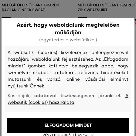
MELEGÍTŐFELSŐ GANT GRAPHIC
MELEGÍTŐFELSŐ GANT GRAPHIC
RAGLAN C-NECK SWEAT
ZIP SWEATSHIRT
34 990 Ft
38
Azért, hogy weboldalunk megfelelően
24 490 Ft
27
működjön
Elérhető méretek:
Elérhető méretek:
92
,
110/116
,
122/128
134/140
,
146/152
,
158/164
,
170
,
176
(egyetértés a websütikkel)
A websütik (cookies) kezelésének beleegyezésével
hozzájárul weboldalunk fejlesztéséhez. Az „Elfogadom
mindet" gombra kattintva beleegyezik abba, hogy
Recenziók
személyre szabott tartalmat, releváns hirdetéseket
mutassunk és vonzó, online vásárlási élményt
ÜGYFELEINKNEK ÁLTAL ÉRTÉKELT MÉRETEK
nyújtsunk Önnek.
adataival tisztességesen járunk el.
Köszönjük,
A
A méret sokkal kisebb, mint amit
0
websütik (cookies) használata
viselek
A méret egy kicsit kisebb, mint
1
amit viselek
ELFOGADOM MINDET
A méret megegyezik az általam
6
szokásosan viselt mérettel
RÉSZLETES BEÁLLÍTÁSOK