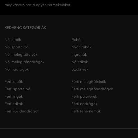
megvásárolhatja egyes termékeinket.
KEDVENC KATEGÓRIÁK
Női cipők
Ruhák
Női sportcipő
Nyári ruhák
Női melegítőfelsők
Ingruhák
Női melegítőnadrágok
Női trikók
Női nadrágok
Szoknyák
Férfi cipők
Férfi melegítőfelsők
Férfi sportcipő
Férfi melegítőnadrágok
Férfi ingek
Férfi pulóverek
Férfi trikók
Férfi nadrágok
Férfi rövidnadrágok
Férfi fehérneműk