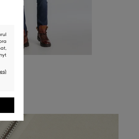
rul
bra
at,
nyt
es)