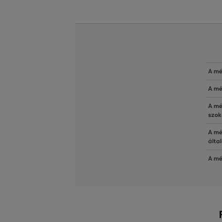
A mé
A mé
A mé
szok
A mé
álta
A mé