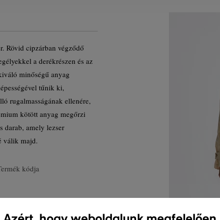
er. Rövid cipzárban végződő
zegélyekkel a derékrészen és az
 kiváló minőségű anyag
képességével tűnik ki,
lló rugalmasságának ellenére,
rémium kötött anyag megőrzi
us darab, amely lezser
é válik majd.
Termék kódja
Azért, hogy weboldalunk megfelelően