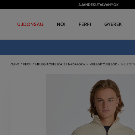
AJÁNDÉKUTALVÁNYOK
ÚJDONSÁG
NŐI
FÉRFI
GYEREK
GANT
FÉRFI
MELEGÍTŐFELSŐK ÉS NADRÁGOK
MELEGÍTŐFELSŐK
MELEGÍTŐ