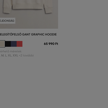
ÚJDONSÁG
ELEGÍTŐFELSŐ GANT GRAPHIC HOODIE
65 990 Ft
lérhető méretek:
,
M
,
L
,
XL
,
XXL
+2 további