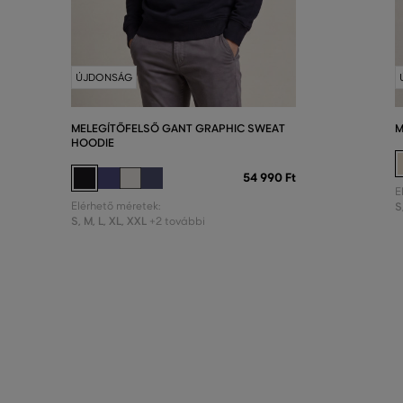
ÚJDONSÁG
MELEGÍTŐFELSŐ GANT GRAPHIC SWEAT
M
HOODIE
54 990 Ft
E
Elérhető méretek:
S
S
,
M
,
L
,
XL
,
XXL
+2 további