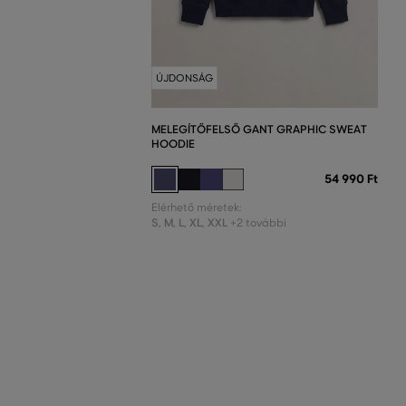
ÚJDONSÁG
MELEGÍTŐFELSŐ GANT GRAPHIC SWEAT
HOODIE
54 990 Ft
Elérhető méretek:
S
,
M
,
L
,
XL
,
XXL
+2 további