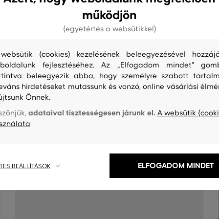
működjön
(egyetértés a websütikkel)
websütik (cookies) kezelésének beleegyezésével hozzájá
boldalunk fejlesztéséhez. Az „Elfogadom mindet" gom
ttintva beleegyezik abba, hogy személyre szabott tartalm
leváns hirdetéseket mutassunk és vonzó, online vásárlási élmé
újtsunk Önnek.
adataival tisztességesen járunk el.
szönjük,
A websütik (cooki
S
TISZTÍTÁS
sználata
ELFOGADOM MINDET
TES BEÁLLÍTÁSOK