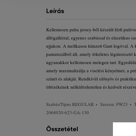
Leírás
Kellemesen puha jersey-ből készült férfi pulóv
állógallérral, egyenes szabással és elasztikus s
ujjakon. A mellkason hímzett Gant logóval. A
pamutszálból áll, amely tökéletes légáteresztő 
ugyanakkor kellemesen melegen tart. Egyedülá
amely maximalizálja a viselési kényelmet, a p
színét és alakját. Rendkívül előnyös és praktik
öltözékének nélkülözhetetlen és kedvelt részév
Szabás/Típus
REGULAR
Szezon: FW23
2068020-623-GA-130
Összetétel