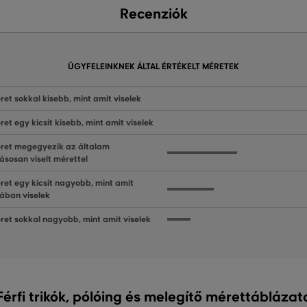
Recenziók
ÜGYFELEINKNEK ÁLTAL ÉRTÉKELT MÉRETEK
ret sokkal kisebb, mint amit viselek
ret egy kicsit kisebb, mint amit viselek
ret megegyezik az általam
ásosan viselt mérettel
ret egy kicsit nagyobb, mint amit
lában viselek
ret sokkal nagyobb, mint amit viselek
Férfi trikók, pólóing és melegítő mérettáblázat