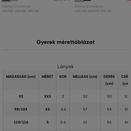
Elérhető méretek:
Elérhető méretek:
122/128
,
128/134
,
140/146
122/128
,
164/170
,
170/176
Gyerek mérettáblázat
Lányok
MAGASSÁG
(cm)
MÉRET
KOR
MELLKAS
(cm)
DERÉK
CSÍP
(cm)
(cm)
92
XXS
2
52
50
53
98/104
XS
3-4
57
54
59
110/116
S
5-6
61
56
64