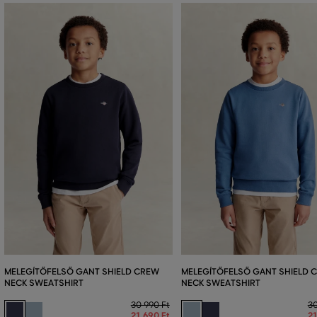
MELEGÍTŐFELSŐ GANT SHIELD CREW
MELEGÍTŐFELSŐ GANT SHIELD 
NECK SWEATSHIRT
NECK SWEATSHIRT
30 990 Ft
30
21 690 Ft
21