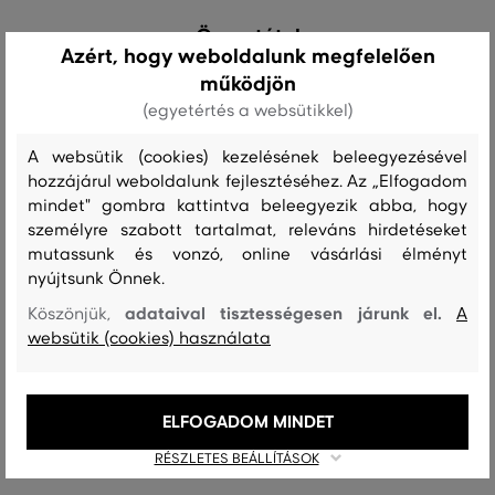
Összetétel
Azért, hogy weboldalunk megfelelően
működjön
felső anyag
(egyetértés a websütikkel)
PAMUT
POLIÉSZTER
87 %
13 %
A websütik (cookies) kezelésének beleegyezésével
hozzájárul weboldalunk fejlesztéséhez. Az „Elfogadom
mindet" gombra kattintva beleegyezik abba, hogy
személyre szabott tartalmat, releváns hirdetéseket
Kezelési útmutató
mutassunk és vonzó, online vásárlási élményt
nyújtsunk Önnek.
adataival tisztességesen járunk el.
Köszönjük,
A
MOSÁS
FEHÉRÍTÉS
SZÁRÍTÁS
VASALÁS
TISZTÍTÁS
websütik (cookies) használata
ELFOGADOM MINDET
Ajánlott termékek
RÉSZLETES BEÁLLÍTÁSOK