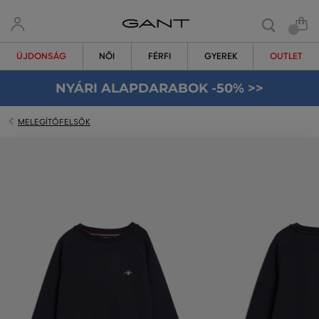
ÚJDONSÁG
NŐI
FÉRFI
GYEREK
OUTLET
NYÁRI ALAPDARABOK -50% >>
MELEGÍTŐFELSŐK