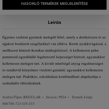
HASONLÓ TERMÉKEK MEGJELENÍTÉSE
Leírás
Egyenes szabású gyermek melegítő felső, amely a derékrészen és az
ujjakon bordázott szegélyekkel van ellátva. Kerek nyakkivágással, a
mellkason hímzett ikonikus márkajelzéssel. A kellemesen puha
pamutszál egyedülálló légáteresztő képességet biztosít, ugyanakkor
kellemesen melegen tart. A kiváló minőségű anyag rugalmasságot
és rendkívül kényelmes viseletet garantál, ugyanakkor kellemesen
melegen tart. Praktikus, sokoldalúan kombinálható alapdarabja a
szabadidős öltözékeknek.
Szabás/Típus
REGULAR
Szezon: PS24
Termék kódja
806780-723-GY-433