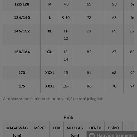
122/128
M
7-8
65
58
69
134/140
L
9-10
72
63
76
146/152
XL
11-
78
65
82
12
158/164
XXL
13-
82
67
88
14
170
XXXL
15
84
68
92
176
XXXL
16+
86
70
94
A táblázatban feltüntetett adatok tájékoztató jellegűek
Fiúk
MAGASSÁG
MÉRET
KOR
MELLKAS
DERÉK
CSÍPŐ
Hagyjon üzenetet
(cm)
(cm)
(cm)
(cm)
LÁBS