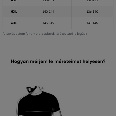
4XL
138-139
132-135
5XL
140-144
136-140
6XL
145-149
141-145
A táblázatban feltüntetett adatok tájékoztató jellegűek
Hogyan mérjem le méreteimet helyesen?