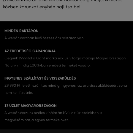
közben karunkat enyhén hajlítsa be!
MINDEN RAKTÁRON
A webáruházban lévő összes áru raktáron van.
AZ EREDETISÉG GARANCIÁJA
Cégünk 1999-től a Gant márka exkluzív forgalmazója Magyarországon.
Nálunk mindig 100%-ban eredeti terméket vásárol.
INGYENES SZÁLLÍTÁST ÉS VISSZAKÜLDÉS
29 990 Ft feletti szállítás mindig ingyenes, az áru visszaküldéséért soha
nem kell fizetnie.
17 ÜZLET MAGYARORSZÁGON
A webáruházunk széles kínálatán kívül az üzleteinkben is
megvásárolhatja egyes termékeinket.