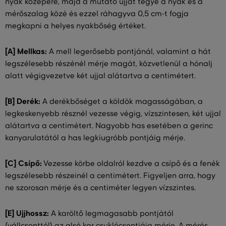
nyak közepére, majd a mutató ujját tegye a nyak és a
mérőszalag közé és ezzel ráhagyva 0,5 cm-t fogja
megkapni a helyes nyakbőség értéket.
[A] Mellkas:
A mell legerősebb pontjánál, valamint a hát
legszélesebb részénél mérje magát, közvetlenül a hónalj
alatt végigvezetve két ujjal alátartva a centimétert.
[B] Derék:
A derékbőséget a köldök magasságában, a
legkeskenyebb résznél vezesse végig, vízszintesen, két ujjal
alátartva a centimétert. Nagyobb has esetében a gerinc
kanyarulatától a has legkiugróbb pontjáig mérje.
[C] Csípő:
Vezesse körbe oldalról kezdve a csípő és a fenék
legszélesebb részeinél a centimétert. Figyeljen arra, hogy
ne szorosan mérje és a centiméter legyen vízszintes.
[E] Ujjhossz:
A karöltő legmagasabb pontjától
(vállcsonttól) az alsó kar csuklócsontjáig mérje. A mérés