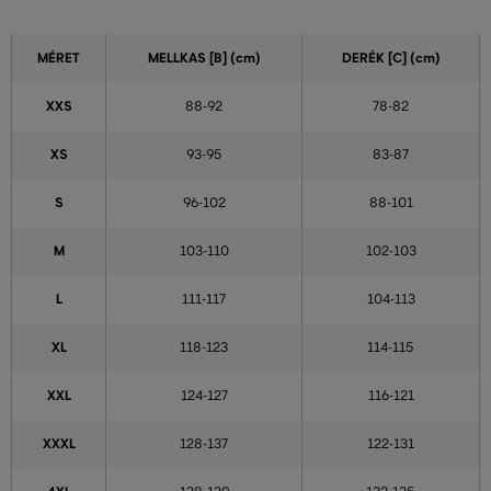
MÉRET
MELLKAS
[B] (cm)
DERÉK
[C] (cm)
XXS
88-92
78-82
XS
93-95
83-87
S
96-102
88-101
M
103-110
102-103
L
111-117
104-113
XL
118-123
114-115
XXL
124-127
116-121
XXXL
128-137
122-131