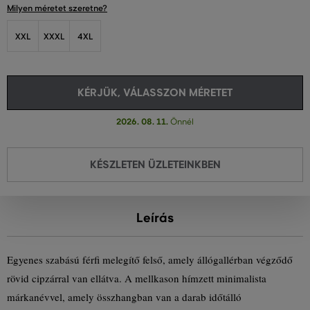
Milyen méretet szeretne?
XXL
XXXL
4XL
KÉRJÜK, VÁLASSZON MÉRETET
2026. 08. 11.
Önnél
KÉSZLETEN ÜZLETEINKBEN
Leírás
Egyenes szabású férfi melegítő felső, amely állógallérban végződő
rövid cipzárral van ellátva. A mellkason hímzett minimalista
márkanévvel, amely összhangban van a darab időtálló