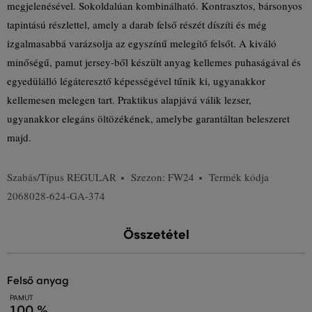
megjelenésével. Sokoldalúan kombinálható. Kontrasztos, bársonyos
tapintású részlettel, amely a darab felső részét díszíti és még
izgalmasabbá varázsolja az egyszínű melegítő felsőt. A kiváló
minőségű, pamut jersey-ből készült anyag kellemes puhaságával és
egyedülálló légáteresztő képességével tűnik ki, ugyanakkor
kellemesen melegen tart. Praktikus alapjává válik lezser,
ugyanakkor elegáns öltözékének, amelybe garantáltan beleszeret
majd.
Szabás/Típus
REGULAR
Szezon: FW24
Termék kódja
2068028-624-GA-374
Összetétel
felső anyag
PAMUT
100 %