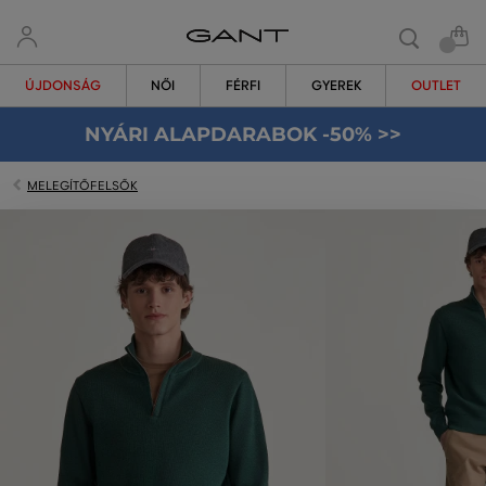
ÚJDONSÁG
NŐI
FÉRFI
GYEREK
OUTLET
NYÁRI ALAPDARABOK -50% >>
MELEGÍTŐFELSŐK