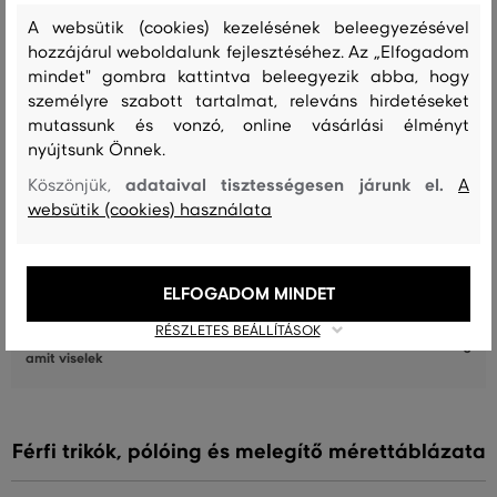
Recenziók
A websütik (cookies) kezelésének beleegyezésével
hozzájárul weboldalunk fejlesztéséhez. Az „Elfogadom
ÜGYFELEINKNEK ÁLTAL ÉRTÉKELT MÉRETEK
mindet" gombra kattintva beleegyezik abba, hogy
személyre szabott tartalmat, releváns hirdetéseket
A méret sokkal kisebb, mint amit
0
viselek
mutassunk és vonzó, online vásárlási élményt
nyújtsunk Önnek.
A méret egy kicsit kisebb, mint
4
amit viselek
adataival tisztességesen járunk el.
Köszönjük,
A
websütik (cookies) használata
A méret megegyezik az általam
7
szokásosan viselt mérettel
A méret egy kicsit nagyobb, mint
0
ELFOGADOM MINDET
amit általában viselek
RÉSZLETES BEÁLLÍTÁSOK
A méret sokkal nagyobb, mint
0
amit viselek
Férfi trikók, pólóing és melegítő mérettáblázata