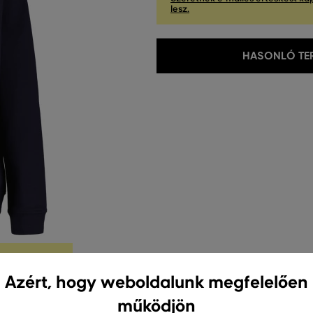
lesz.
HASONLÓ TER
Azért, hogy weboldalunk megfelelően
működjön