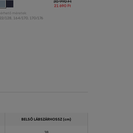
30 990 Ft
21 690 Ft
lérhető méretek:
22/128
,
164/170
,
170/176
BELSŐ LÁBSZÁRHOSSZ (cm)
38