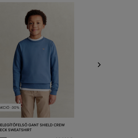
MELEGÍTŐFELSŐ
TOP
Elérhető méretek
98/104
,
110/11
AKCIÓ -30%
ELEGÍTŐFELSŐ GANT SHIELD CREW
ECK SWEATSHIRT