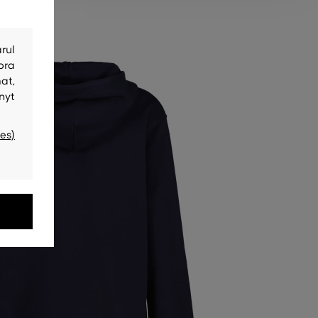
rul
bra
at,
nyt
es)