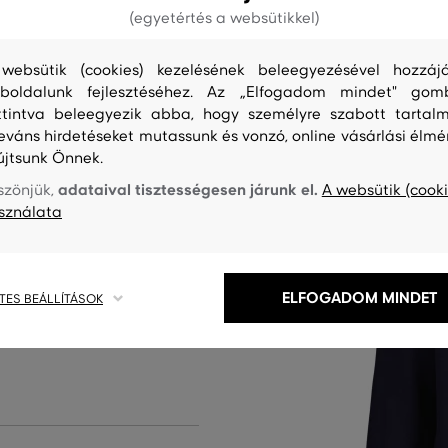
(egyetértés a websütikkel)
websütik (cookies) kezelésének beleegyezésével hozzájá
boldalunk fejlesztéséhez. Az „Elfogadom mindet" gom
, előnyös szabású. A cipzáras
ttintva beleegyezik abba, hogy személyre szabott tartalm
praktikus. Kontrasztos
leváns hirdetéseket mutassunk és vonzó, online vásárlási élmé
zel és ujjszegéllyel, valamint
újtsunk Önnek.
 minőségű pamutból áll, amely
adataival tisztességesen járunk el.
szönjük,
A websütik (cooki
áteresztő, melegen tart és
sználata
ál viselés közben. Stílusos
részévé válik majd.
ELFOGADOM MINDET
TES BEÁLLÍTÁSOK
ermék kódja