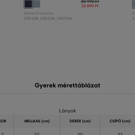
30 990 Ft
21 690 Ft
Elérhető méretek:
E
122/128
,
128/134
,
140/146
1
Gyerek mérettáblázat
Lányok
KOR
MELLKAS
(cm)
DERÉK (cm)
CSÍPŐ (cm)
2
52
50
53