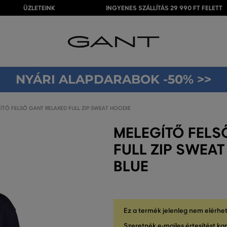
ÜZLETEINK
INGYENES SZÁLLÍTÁS 29 990 FT FELETT
NYÁRI ALAPDARABOK -50% >>
ÍTŐ FELSŐ GANT RELAXED FULL ZIP SWEAT HOODIE
MELEGÍTŐ FELS
FULL ZIP SWEA
BLUE
Ez a termék jelenleg nem elérhe
Szeretnék e-mailes értesítést kap