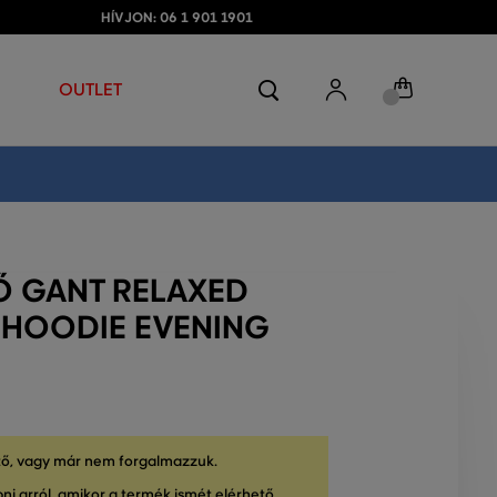
HÍVJON: 06 1 901 1901
OUTLET
Ő GANT RELAXED
T HOODIE EVENING
tő, vagy már nem forgalmazzuk.
ni arról, amikor a termék ismét elérhető