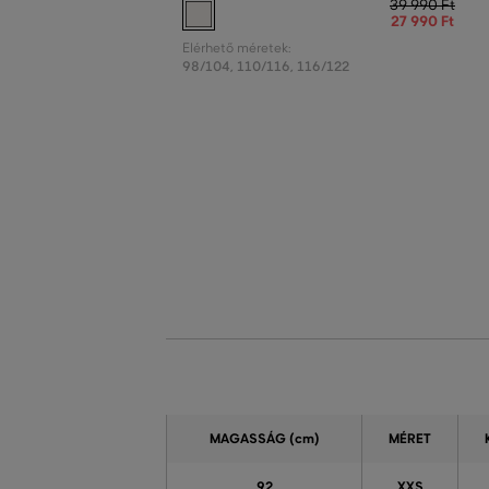
39 990 Ft
27 990 Ft
Elérhető méretek:
98/104
,
110/116
,
116/122
MAGASSÁG
(cm)
MÉRET
92
XXS