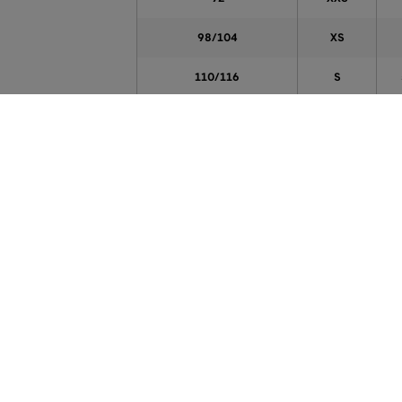
98/104
XS
110/116
S
122/128
M
134/140
L
146/152
XL
1
158/164
XXL
1
170
XXXL
176
XXXL
A táblázatban feltüntetett adatok tájékoztató jel