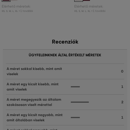
Elérhető méretek:
Elérhető méretek:
+1 további
+1 további
XS
,
S
,
M
,
L
,
XL
XS
,
S
,
M
,
L
,
XL
Recenziók
ÜGYFELEINKNEK ÁLTAL ÉRTÉKELT MÉRETEK
A méret sokkal kisebb, mint amit
0
viselek
A méret egy kicsit kisebb, mint
1
amit viselek
A méret megegyezik az általam
2
szokásosan viselt mérettel
A méret egy kicsit nagyobb, mint
1
amit általában viselek