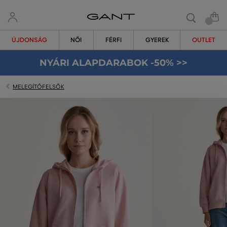
ÚJDONSÁG
NŐI
FÉRFI
GYEREK
OUTLET
NYÁRI ALAPDARABOK -50% >>
MELEGÍTŐFELSŐK