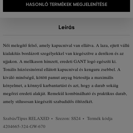
HASONLÓ TERMÉKEK MEGJELENÍTÉSE
Leírás
Női melegítő felső, amely kapucnival van ellátva. A laza, ejtett vállú
kialakítás bordázott szegélyekkel van kiegészítve a derékon és az
ujjakon. A mellkason hímzett, eredeti GANT logó egészíti ki.
Tonális húzózsinórral ellátott kapucnival és kenguru zsebbel. A
kiváló minőségű, kötött pamut anyag biztosítja a maximális
kényelmet, a könnyű karbantartást és azt, hogy a darab sokáig
megőrzi eredeti alakját. Remekül kombinálható és praktikus darab,
amely stílusosan kiegészíti szabadidős öltözékét.
Szabás/Típus
RELAXED
Szezon: SS24
Termék kódja
4204665-324-GW-670