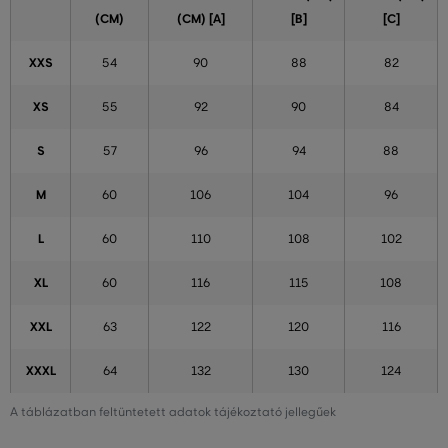
(CM)
(CM) [A]
[B]
[C]
XXS
54
90
88
82
XS
55
92
90
84
S
57
96
94
88
M
60
106
104
96
L
60
110
108
102
XL
60
116
115
108
XXL
63
122
120
116
XXXL
64
132
130
124
A táblázatban feltüntetett adatok tájékoztató jellegűek