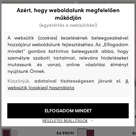
Azért, hogy weboldalunk megfelelően
működjön
(egyetértés a websütikkel)
A websütik (cookies) kezelésének beleegyezésével
hozzájárul weboldalunk fejlesztéséhez. Az „Elfogadom
mindet" gombra kattintva beleegyezik abba, hogy
személyre szabott tartalmat, releváns hirdetéseket
mutassunk és vonzó, online vásárlási élményt
nyújtsunk Önnek.
adataival tisztességesen járunk el.
Köszönjük,
A
websütik (cookies) használata
ELFOGADOM MINDET
MELEGÍTŐFELSŐ GANT REG TONAL
MELEGÍTŐFELSŐ GANT REG TON
RÉSZLETES BEÁLLÍTÁSOK
SHIELD C-NECK SWEAT
SHIELD C-NECK SWEAT
54 990 Ft
5