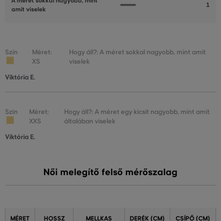
A méret sokkal nagyobb, mint
1
amit viselek
Szín
Méret:
Hogy áll?: A méret sokkal nagyobb, mint amit
XS
viselek
Viktória E.
Szín
Méret:
Hogy áll?: A méret egy kicsit nagyobb, mint amit
XXS
általában viselek
Viktória E.
Női melegítő felső mérőszalag
MÉRET
HOSSZ
MELLKAS
DERÉK (CM)
CSÍPŐ (CM)