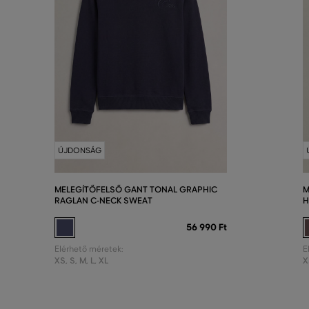
ÚJDONSÁG
MELEGÍTŐFELSŐ GANT TONAL GRAPHIC
M
RAGLAN C-NECK SWEAT
H
56 990 Ft
Elérhető méretek:
E
XS
,
S
,
M
,
L
,
XL
X