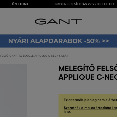
ÜZLETEINK
INGYENES SZÁLLÍTÁS 29 990 FT FELETT
NYÁRI ALAPDARABOK -50% >>
FELSŐ GANT REL BOUCLE APPLIQUE C-NECK SWEAT
MELEGÍTŐ FELS
APPLIQUE C-NE
Ez a termék jelenleg nem elérhe
Szeretnék e-mailes értesítést kap
lesz.