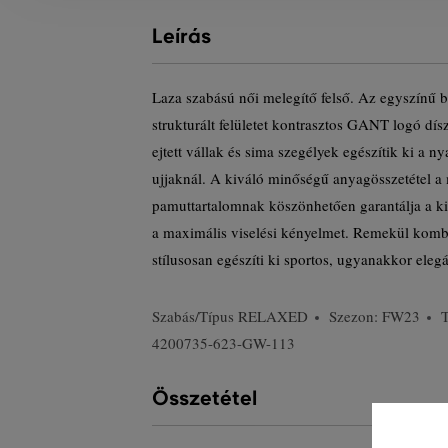
Leírás
Laza szabású női melegítő felső. Az egyszínű 
strukturált felületet kontrasztos GANT logó dísz
ejtett vállak és sima szegélyek egészítik ki a n
ujjaknál. A kiváló minőségű anyagösszetétel a
pamuttartalomnak köszönhetően garantálja a ki
a maximális viselési kényelmet. Remekül komb
stílusosan egészíti ki sportos, ugyanakkor elegá
Szabás/Típus
RELAXED
Szezon: FW23
4200735-623-GW-113
Összetétel