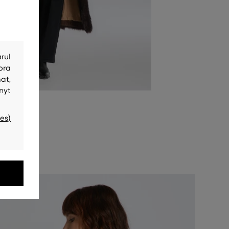
rul
bra
at,
nyt
es)