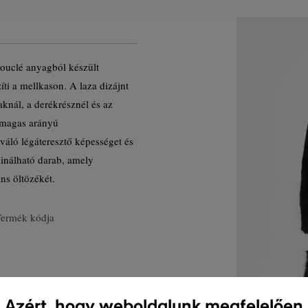
bouclé anyagból készült
íti a mellkason. A laza dizájnt
yaknál, a derékrésznél és az
 magas arányú
váló légáteresztő képességet és
inálható darab, amely
ns öltözékét.
Termék kódja
Azért, hogy weboldalunk megfelelően