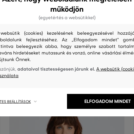
működjön
(egyetértés a websütikkel)
websütik (cookies) kezelésének beleegyezésével hozzájá
boldalunk fejlesztéséhez. Az „Elfogadom mindet" gom
ttintva beleegyezik abba, hogy személyre szabott tartalm
leváns hirdetéseket mutassunk és vonzó, online vásárlási élmé
újtsunk Önnek.
S
TISZTÍTÁS
adataival tisztességesen járunk el.
szönjük,
A websütik (cooki
sználata
ELFOGADOM MINDET
TES BEÁLLÍTÁSOK