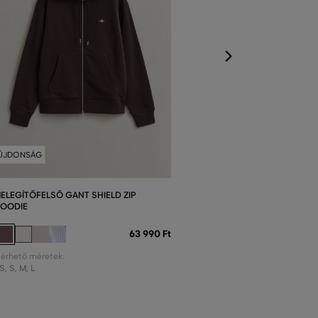
XS
,
S
,
M
,
L
,
XL
ÚJDONSÁG
ELEGÍTŐFELSŐ GANT SHIELD ZIP
OODIE
63 990 Ft
lérhető méretek:
S
,
S
,
M
,
L