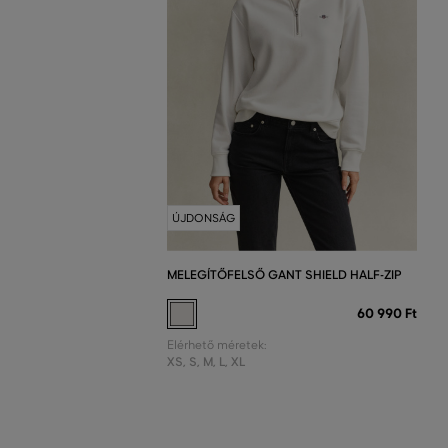
ÚJDONSÁG
MELEGÍTŐFELSŐ GANT SHIELD HALF-ZIP
60 990 Ft
Elérhető méretek:
XS
,
S
,
M
,
L
,
XL