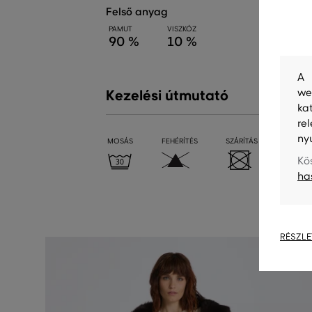
felső anyag
PAMUT
VISZKÓZ
90 %
10 %
A 
we
Kezelési útmutató
ka
re
ny
MOSÁS
FEHÉRÍTÉS
SZÁRÍTÁS
VASALÁ
Kö
ha
RÉSZLE