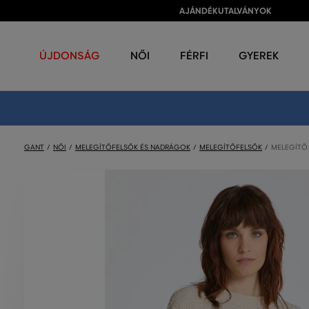
AJÁNDÉKUTALVÁNYOK
ÚJDONSÁG
NŐI
FÉRFI
GYEREK
GANT
NŐI
MELEGÍTŐFELSŐK ÉS NADRÁGOK
MELEGÍTŐFELSŐK
MELEGÍTŐ 