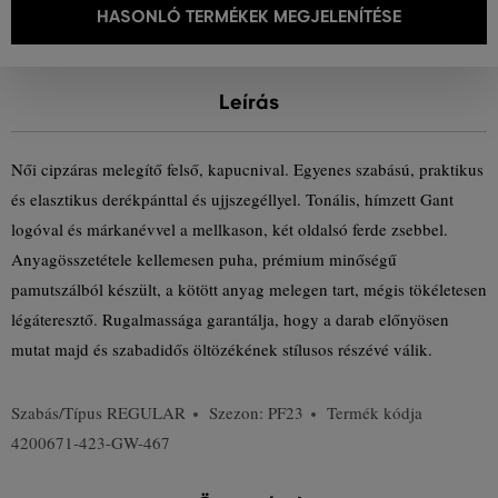
HASONLÓ TERMÉKEK MEGJELENÍTÉSE
Leírás
Női cipzáras melegítő felső, kapucnival. Egyenes szabású, praktikus
és elasztikus derékpánttal és ujjszegéllyel. Tonális, hímzett Gant
logóval és márkanévvel a mellkason, két oldalsó ferde zsebbel.
Anyagösszetétele kellemesen puha, prémium minőségű
pamutszálból készült, a kötött anyag melegen tart, mégis tökéletesen
légáteresztő. Rugalmassága garantálja, hogy a darab előnyösen
mutat majd és szabadidős öltözékének stílusos részévé válik.
Szabás/Típus
REGULAR
Szezon: PF23
Termék kódja
4200671-423-GW-467