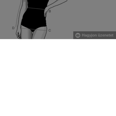
Hagyjon üzenetet
[A] Mellkas:
A mell legerősebb pontjánál, valamint a hát