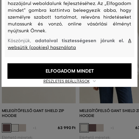
hozzájárul weboldalunk fejlesztéséhez. Az „Elfogadom
mindet" gombra kattintva beleegyezik abba, hogy
személyre szabott tartalmat, releváns hirdetéseket
mutassunk és vonzó, online vásárlási élményt
nyújtsunk Önnek.
adataival tisztességesen járunk el.
Köszönjük,
A
websütik (cookies) használata
ELFOGADOM MINDET
RÉSZLETES BEÁLLÍTÁSOK
MELEGÍTŐFELSŐ GANT SHIELD ZIP
MELEGÍTŐFELSŐ GANT SHIELD Z
HOODIE
HOODIE
63 990 Ft
6
+1
+1
Elérhető méretek:
Elérhető méretek: