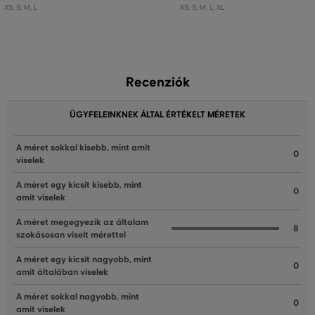
XS
,
S
,
M
,
L
XS
,
S
,
M
,
L
,
XL
Recenziók
ÜGYFELEINKNEK ÁLTAL ÉRTÉKELT MÉRETEK
A méret sokkal kisebb, mint amit
0
viselek
A méret egy kicsit kisebb, mint
0
amit viselek
A méret megegyezik az általam
8
szokásosan viselt mérettel
A méret egy kicsit nagyobb, mint
0
amit általában viselek
A méret sokkal nagyobb, mint
0
amit viselek