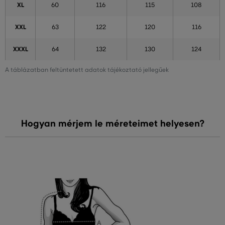
XL
60
116
115
108
XXL
63
122
120
116
XXXL
64
132
130
124
A táblázatban feltüntetett adatok tájékoztató jellegűek
Hogyan mérjem le méreteimet helyesen?