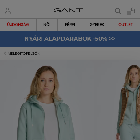
ÚJDONSÁG
NŐI
FÉRFI
GYEREK
OUTLET
NYÁRI ALAPDARABOK -50% >>
MELEGÍTŐFELSŐK