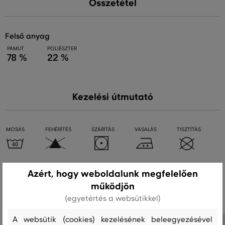
Összetétel
felső anyag
PAMUT
POLIÉSZTER
78 %
22 %
Kezelési útmutató
MOSÁS
FEHÉRÍTÉS
SZÁRÍTÁS
VASALÁS
TISZTÍTÁS
Azért, hogy weboldalunk megfelelően
Ajánlott termékek
működjön
(egyetértés a websütikkel)
A websütik (cookies) kezelésének beleegyezésével