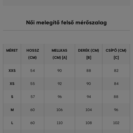
Női melegítő felső mérőszalag
MÉRET
HOSSZ
MELLKAS
DERÉK (CM)
CSÍPŐ (CM)
(CM)
(CM) [A]
[B]
[C]
XXS
54
90
88
82
XS
55
92
90
84
S
57
96
94
88
M
60
106
104
96
L
60
110
108
102