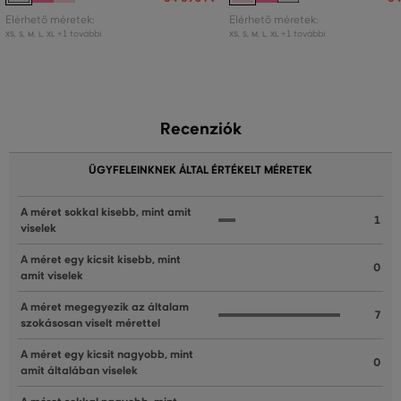
Elérhető méretek:
Elérhető méretek:
+1 további
+1 további
XS
,
S
,
M
,
L
,
XL
XS
,
S
,
M
,
L
,
XL
Recenziók
ÜGYFELEINKNEK ÁLTAL ÉRTÉKELT MÉRETEK
A méret sokkal kisebb, mint amit
1
viselek
A méret egy kicsit kisebb, mint
0
amit viselek
A méret megegyezik az általam
7
szokásosan viselt mérettel
A méret egy kicsit nagyobb, mint
0
amit általában viselek