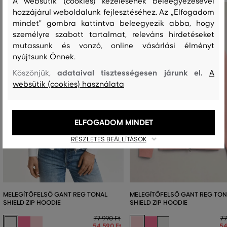
A websütik (cookies) kezelésének beleegyezésével
hozzájárul weboldalunk fejlesztéséhez. Az „Elfogadom
mindet" gombra kattintva beleegyezik abba, hogy
személyre szabott tartalmat, releváns hirdetéseket
mutassunk és vonzó, online vásárlási élményt
nyújtsunk Önnek.
adataival tisztességesen járunk el.
Köszönjük,
A
websütik (cookies) használata
ELFOGADOM MINDET
RÉSZLETES BEÁLLÍTÁSOK
MELEGÍTŐFELSŐ GANT REG TONAL
MELEGÍTŐFELSŐ GANT REG TON
SHIELD ZIP HOODIE
SHIELD ZIP HOODIE
77 990 Ft
77
54 590 Ft
54