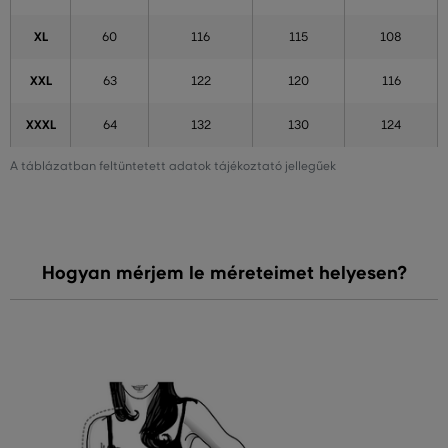
XL
60
116
115
108
XXL
63
122
120
116
XXXL
64
132
130
124
A táblázatban feltüntetett adatok tájékoztató jellegűek
Hogyan mérjem le méreteimet helyesen?