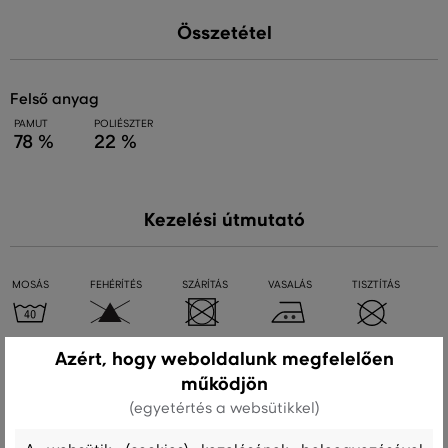
Összetétel
felső anyag
PAMUT
POLIÉSZTER
78 %
22 %
Kezelési útmutató
MOSÁS
FEHÉRÍTÉS
SZÁRÍTÁS
VASALÁS
TISZTÍTÁS
Azért, hogy weboldalunk megfelelően
Ajánlott termékek
működjön
(egyetértés a websütikkel)