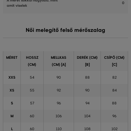
A méret sokkal nagyobb, mint
0
amit viselek
Női melegítő felső mérőszalag
MÉRET
HOSSZ
MELLKAS
DERÉK (CM)
CSÍPŐ (CM)
(CM)
(CM) [A]
[B]
[C]
XXS
54
90
88
82
XS
55
92
90
84
S
57
96
94
88
M
60
106
104
96
L
60
110
108
102