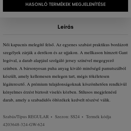
HASONLÓ TERMÉKEK MEGJELENÍTÉSE
Leírás
Női kapucnis melegítő felső. Az egyenes szabást praktikus bordázott
szegélyek zárják a derékon és az ujjakon. A mellkason hímzett Gant
logóval, a darab alapjául szolgáló jersey színével megegyező
színben. A bársonyosan puha anyag kiváló minőségű pamutszálból
készült, amely kellemesen melegen tart, mégis tökéletesen
légáteresztő. A prémium tulajdonságoknak köszönhetően rendkívül
kényelmes érzést biztosít viselés közben. Stílusos megjelenésű
darab, amely a szabadidős öltözékek kedvelt részévé válik.
Szabás/Típus
REGULAR
Szezon: SS24
Termék kódja
4203648-324-GW-624