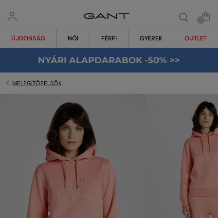
ÚJDONSÁG
NŐI
FÉRFI
GYEREK
OUTLET
NYÁRI ALAPDARABOK -50% >>
MELEGÍTŐFELSŐK