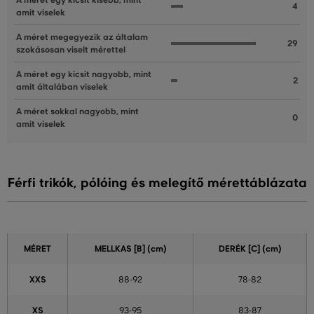
A méret egy kicsit kisebb, mint
4
amit viselek
A méret megegyezik az általam
29
szokásosan viselt mérettel
A méret egy kicsit nagyobb, mint
2
amit általában viselek
A méret sokkal nagyobb, mint
0
amit viselek
Férfi trikók, pólóing és melegítő mérettáblázata
MÉRET
MELLKAS
[B] (cm)
DERÉK
[C] (cm)
XXS
88-92
78-82
XS
93-95
83-87