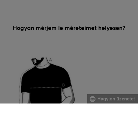
Hogyan mérjem le méreteimet helyesen?
Hagyjon üzenetet