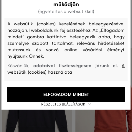
működjön
(egyetértés a websütikkel)
A websütik (cookies) kezelésének beleegyezésével
Ajánlott termékek
hozzájárul weboldalunk fejlesztéséhez. Az „Elfogadom
mindet" gombra kattintva beleegyezik abba, hogy
személyre szabott tartalmat, releváns hirdetéseket
mutassunk és vonzó, online vásárlási élményt
nyújtsunk Önnek.
adataival tisztességesen járunk el.
Köszönjük,
A
websütik (cookies) használata
ELFOGADOM MINDET
RÉSZLETES BEÁLLÍTÁSOK