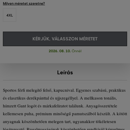
Milyen méretet szeretne?
4XL
KÉRJÜK, VÁLASSZON MÉRETET
2026. 08. 10.
Önnél
Leírás
Sportos férfi melegítő felső, kapucnival. Egyenes szabású, praktikus
és elasztikus derékpánttal és ujjszegéllyel. A mellkason tonális,
hímzett Gant logót és márkafeliratot találunk. Anyagösszetétele
kellemesen puha, prémium minőségű pamutszálból készült. A kötött
anyagnak köszönhetően melegen tart, ugyanakkor tökéletesen
légáteresztő. Rugalmasságának köszönhetően rendkívül kényelmes