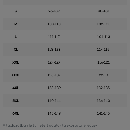
S
96-102
88-101
M
103-110
102-103
L
111-117
104-113
XL
118-123
114-115
XXL
124-127
116-121
XXXL
128-137
122-131
4XL
138-139
132-135
5XL
140-144
136-140
6XL
145-149
141-145
A táblázatban feltüntetett adatok tájékoztató jellegűek