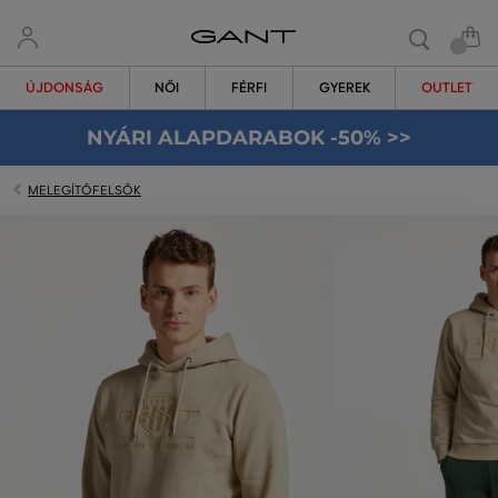
ÚJDONSÁG
NŐI
FÉRFI
GYEREK
OUTLET
NYÁRI ALAPDARABOK -50% >>
MELEGÍTŐFELSŐK