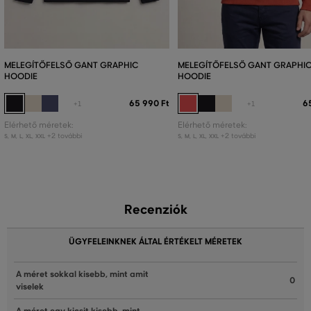
MELEGÍTŐFELSŐ GANT GRAPHIC
MELEGÍTŐFELSŐ GANT GRAPHI
HOODIE
HOODIE
65 990 Ft
6
+1
+1
Elérhető méretek:
Elérhető méretek:
+2 további
+2 további
S
,
M
,
L
,
XL
,
XXL
S
,
M
,
L
,
XL
,
XXL
Recenziók
ÜGYFELEINKNEK ÁLTAL ÉRTÉKELT MÉRETEK
A méret sokkal kisebb, mint amit
0
viselek