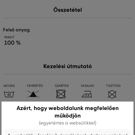
Összetétel
felső anyag
PAMUT
100 %
Kezelési útmutató
MOSÁS
FEHÉRÍTÉS
SZÁRÍTÁS
VASALÁS
TISZTÍTÁS
Azért, hogy weboldalunk megfelelően
Ajánlott termékek
működjön
(egyetértés a websütikkel)