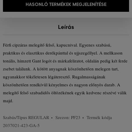
HASONLÓ TERMÉKEK MEGJELENÍTÉSE
Leírás
Férfi cipzáras melegítő felső, kapucnival. Egyenes szabású,
praktikus és elasztikus derékpánttal és ujjszegéllyel. A mellkason
tonális, hímzett Gant logót és márkafeliratot, oldalán pedig két ferde
zsebet találunk. A kötött anyagnak köszönhetően melegen tart,
ugyanakkor tökéletesen légáteresztő. Rugalmasságának
köszönhetően rendkívül kényelmes és nagyon előnyös darab. A
melegítő felső szabadidős öltözékének egyik kedvenc részévé válik
majd.
Szabás/Típus
REGULAR
Szezon: PF23
Termék kódja
2037021-423-GA-5