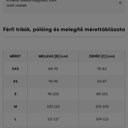
A méret sokkal nagyobb, mint
0
amit viselek
Férfi trikók, pólóing és melegítő mérettáblázata
MÉRET
MELLKAS
[B] (cm)
DERÉK
[C] (cm)
XXS
88-92
78-82
XS
93-95
83-87
S
96-102
88-101
M
103-110
102-103
L
111-117
104-113