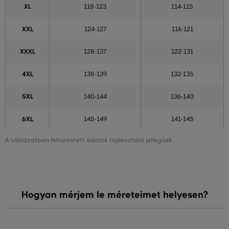
XL
118-123
114-115
XXL
124-127
116-121
XXXL
128-137
122-131
4XL
138-139
132-135
5XL
140-144
136-140
6XL
145-149
141-145
A táblázatban feltüntetett adatok tájékoztató jellegűek
Hogyan mérjem le méreteimet helyesen?