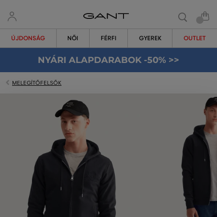
ÚJDONSÁG
NŐI
FÉRFI
GYEREK
OUTLET
NYÁRI ALAPDARABOK -50% >>
MELEGÍTŐFELSŐK