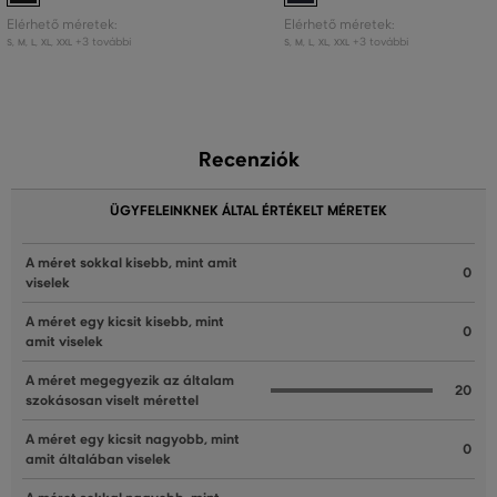
Elérhető méretek:
Elérhető méretek:
+3 további
+3 további
S
,
M
,
L
,
XL
,
XXL
S
,
M
,
L
,
XL
,
XXL
Recenziók
ÜGYFELEINKNEK ÁLTAL ÉRTÉKELT MÉRETEK
A méret sokkal kisebb, mint amit
0
viselek
A méret egy kicsit kisebb, mint
0
amit viselek
A méret megegyezik az általam
20
szokásosan viselt mérettel
A méret egy kicsit nagyobb, mint
0
amit általában viselek