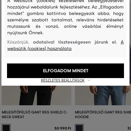
A websütik (cookies) kezelésének beleegyezésével
hozzájárul weboldalunk fejlesztéséhez. Az „Elfogadom
mindet" gombra kattintva beleegyezik abba, hogy
személyre szabott tartalmat, releváns hirdetéseket
mutassunk és vonzó, online vásárlási élményt
nyújtsunk Önnek.
adataival tisztességesen járunk el.
Köszönjük,
A
websütik (cookies) használata
ELFOGADOM MINDET
RÉSZLETES BEÁLLÍTÁSOK
MELEGÍTŐFELSŐ GANT REG SHIELD C-
MELEGÍTŐFELSŐ GANT REG SHI
NECK SWEAT
HOODIE
50 990 Ft
5