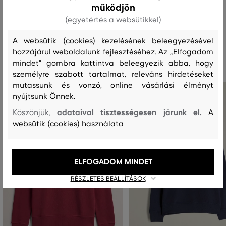
működjön
(egyetértés a websütikkel)
A websütik (cookies) kezelésének beleegyezésével
Ajánlott termékek
hozzájárul weboldalunk fejlesztéséhez. Az „Elfogadom
mindet" gombra kattintva beleegyezik abba, hogy
személyre szabott tartalmat, releváns hirdetéseket
mutassunk és vonzó, online vásárlási élményt
nyújtsunk Önnek.
adataival tisztességesen járunk el.
Köszönjük,
A
websütik (cookies) használata
ELFOGADOM MINDET
RÉSZLETES BEÁLLÍTÁSOK