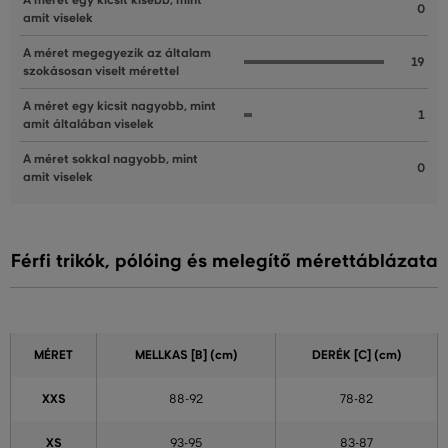
A méret egy kicsit kisebb, mint
0
amit viselek
A méret megegyezik az általam
19
szokásosan viselt mérettel
A méret egy kicsit nagyobb, mint
1
amit általában viselek
A méret sokkal nagyobb, mint
0
amit viselek
Férfi trikók, pólóing és melegítő mérettáblázata
MÉRET
MELLKAS
[B] (cm)
DERÉK
[C] (cm)
XXS
88-92
78-82
XS
93-95
83-87