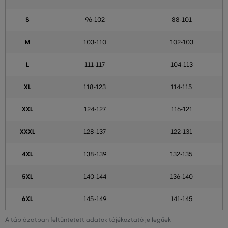
S
96-102
88-101
M
103-110
102-103
L
111-117
104-113
XL
118-123
114-115
XXL
124-127
116-121
XXXL
128-137
122-131
4XL
138-139
132-135
5XL
140-144
136-140
6XL
145-149
141-145
A táblázatban feltüntetett adatok tájékoztató jellegűek