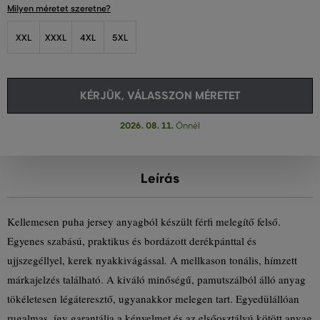
Milyen méretet szeretne?
XXL
XXXL
4XL
5XL
KÉRJÜK, VÁLASSZON MÉRETET
2026. 08. 11.
Önnél
Leírás
Kellemesen puha jersey anyagból készült férfi melegítő felső.
Egyenes szabású, praktikus és bordázott derékpánttal és
ujjszegéllyel, kerek nyakkivágással. A mellkason tonális, hímzett
márkajelzés található. A kiváló minőségű, pamutszálból álló anyag
tökéletesen légáteresztő, ugyanakkor melegen tart. Egyedülállóan
rugalmas, így garantálja a kényelmet és az elsőosztályú kötött anyag