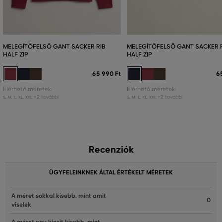
MELEGÍTŐFELSŐ GANT SACKER RIB
MELEGÍTŐFELSŐ GANT SACKER 
HALF ZIP
HALF ZIP
65 990 Ft
6
Elérhető méretek:
Elérhető méretek:
+2 további
+2 további
S
,
M
,
L
,
XL
,
XXL
S
,
M
,
L
,
XL
,
XXL
Recenziók
ÜGYFELEINKNEK ÁLTAL ÉRTÉKELT MÉRETEK
A méret sokkal kisebb, mint amit
0
viselek