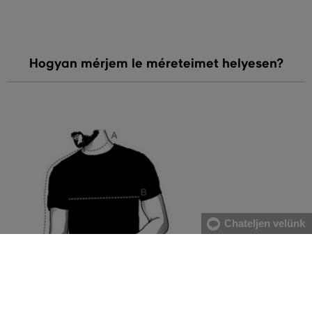
Hogyan mérjem le méreteimet helyesen?
Chateljen velünk