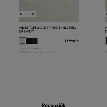
ÚJDONSÁG
MELEGÍTŐFELSŐ GANT REG SHIELD FULL
M
ZIP SWEAT
Z
58 990 Ft
Elérhető méretek:
E
S
,
M
,
L
,
XL
,
XXL
S
+2 további
Recenziók