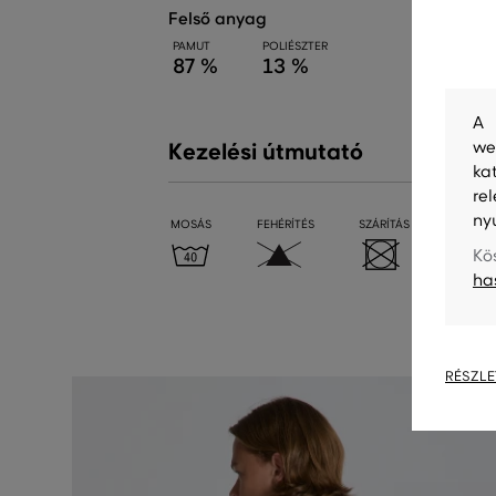
felső anyag
PAMUT
POLIÉSZTER
87 %
13 %
A 
we
Kezelési útmutató
ka
re
ny
MOSÁS
FEHÉRÍTÉS
SZÁRÍTÁS
VASALÁ
Kö
ha
RÉSZLE