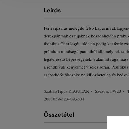
Leírás
Férfi cipzáras melegítő felső kapucnival. Egyen
derékpántnak és ujjaknak köszönhetően prakti
ikonikus Gant logót, oldalán pedig két ferde zs
prémium minőségű pamutból áll, melynek tapin
légáteresztő képességének, valamint rugalmas
a rendkívüli kényelmet viselés során. Praktikus
szabadidős öltözéke nélkülözhetetlen és kedvelt
Szabás/Típus
REGULAR
Szezon: FW23
2007059-623-GA-604
Összetétel