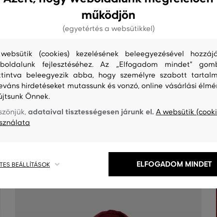
működjön
(egyetértés a websütikkel)
websütik (cookies) kezelésének beleegyezésével hozzájá
boldalunk fejlesztéséhez. Az „Elfogadom mindet" gom
ttintva beleegyezik abba, hogy személyre szabott tartalm
leváns hirdetéseket mutassunk és vonzó, online vásárlási élmé
újtsunk Önnek.
S
TISZTÍTÁS
adataival tisztességesen járunk el.
szönjük,
A websütik (cooki
sználata
ELFOGADOM MINDET
TES BEÁLLÍTÁSOK