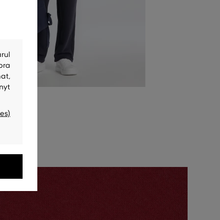
rul
bra
at,
nyt
es)