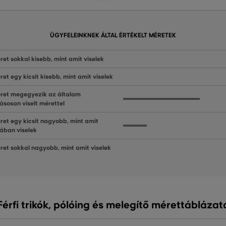
ÜGYFELEINKNEK ÁLTAL ÉRTÉKELT MÉRETEK
ret sokkal kisebb, mint amit viselek
ret egy kicsit kisebb, mint amit viselek
ret megegyezik az általam
ásosan viselt mérettel
ret egy kicsit nagyobb, mint amit
lában viselek
ret sokkal nagyobb, mint amit viselek
Férfi trikók, pólóing és melegítő mérettáblázat