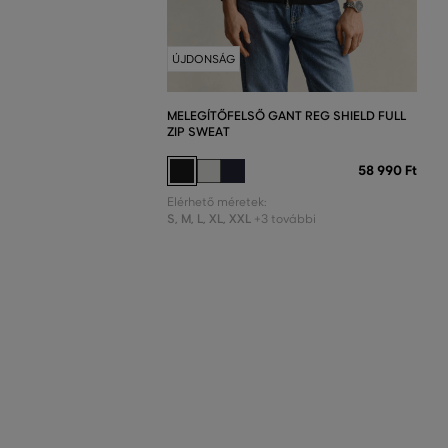
ÚJDONSÁG
MELEGÍTŐFELSŐ GANT REG SHIELD FULL
ZIP SWEAT
58 990 Ft
Elérhető méretek:
S
,
M
,
L
,
XL
,
XXL
+3 további