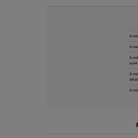
A mé
A mé
A mé
szok
A mé
álta
A mé