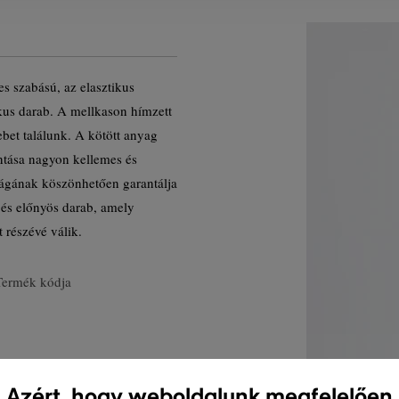
es szabású, az elasztikus
kus darab. A mellkason hímzett
ebet találunk. A kötött anyag
tása nagyon kellemes és
ságának köszönhetően garantálja
 és előnyös darab, amely
 részévé válik.
Termék kódja
Azért, hogy weboldalunk megfelelően