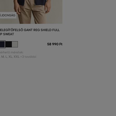
ÚJDONSÁG
ELEGÍTŐFELSŐ GANT REG SHIELD FULL
IP SWEAT
58 990 Ft
lérhető méretek:
,
M
,
L
,
XL
,
XXL
+3 további