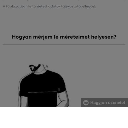
A táblázatban feltüntetett adatok tájékoztató jellegűek
Hogyan mérjem le méreteimet helyesen?
Hagyjon üzenetet