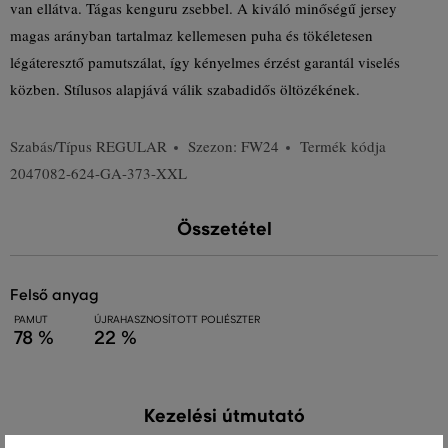
van ellátva. Tágas kenguru zsebbel. A kiváló minőségű jersey
magas arányban tartalmaz kellemesen puha és tökéletesen
légáteresztő pamutszálat, így kényelmes érzést garantál viselés
közben. Stílusos alapjává válik szabadidős öltözékének.
Szabás/Típus
REGULAR
Szezon: FW24
Termék kódja
2047082-624-GA-373-XXL
Összetétel
felső anyag
PAMUT
ÚJRAHASZNOSÍTOTT POLIÉSZTER
78 %
22 %
Kezelési útmutató