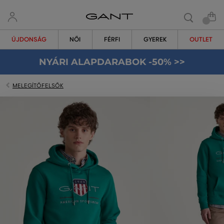
ÚJDONSÁG
NŐI
FÉRFI
GYEREK
OUTLET
NYÁRI ALAPDARABOK -50% >>
MELEGÍTŐFELSŐK