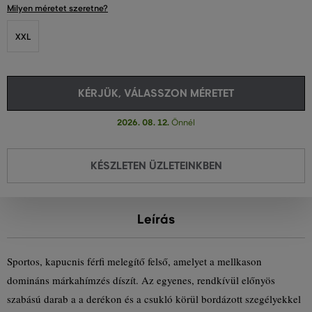
Milyen méretet szeretne?
XXL
KÉRJÜK, VÁLASSZON MÉRETET
2026. 08. 12.
Önnél
KÉSZLETEN ÜZLETEINKBEN
Leírás
Sportos, kapucnis férfi melegítő felső, amelyet a mellkason
domináns márkahímzés díszít. Az egyenes, rendkívül előnyös
szabású darab a a derékon és a csukló körül bordázott szegélyekkel