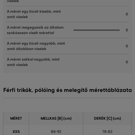
viselek
A méret egy kicsit kisebb, mint
0
amit viselek
A méret megegyezik az általam
5
szokásosan viselt mérettel
A méret egy kicsit nagyobb, mint
0
amit általában viselek
A méret sokkal nagyobb, mint
0
amit viselek
Férfi trikók, pólóing és melegítő mérettáblázata
MÉRET
MELLKAS
[B] (cm)
DERÉK
[C] (cm)
XXS
88-92
78-82