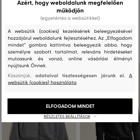
Azért, hogy weboldalunk megfelelően
működjön
MOSÁS
FEHÉRÍTÉS
SZÁRÍTÁS
VASALÁS
TISZTÍTÁS
(egyetértés a websütikkel)
A websütik (cookies) kezelésének beleegyezésével
hozzájárul weboldalunk fejlesztéséhez. Az „Elfogadom
Ajánlott termékek
mindet" gombra kattintva beleegyezik abba, hogy
személyre szabott tartalmat, releváns hirdetéseket
mutassunk és vonzó, online vásárlási élményt
nyújtsunk Önnek.
adataival tisztességesen járunk el.
Köszönjük,
A
websütik (cookies) használata
ELFOGADOM MINDET
RÉSZLETES BEÁLLÍTÁSOK