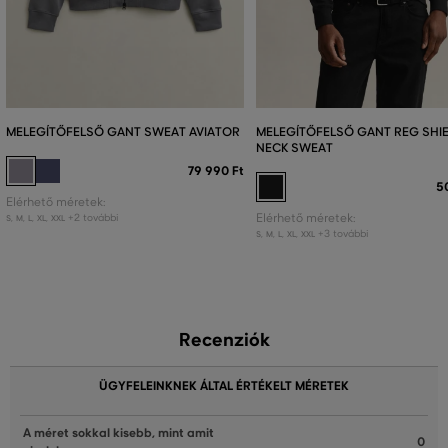
MELEGÍTŐFELSŐ GANT SWEAT AVIATOR
MELEGÍTŐFELSŐ GANT REG SHIE
NECK SWEAT
79 990 Ft
5
Elérhető méretek:
+2 további
Elérhető méretek:
S
,
M
,
L
,
XL
,
XXL
+3 további
S
,
M
,
L
,
XL
,
XXL
Recenziók
ÜGYFELEINKNEK ÁLTAL ÉRTÉKELT MÉRETEK
A méret sokkal kisebb, mint amit
0