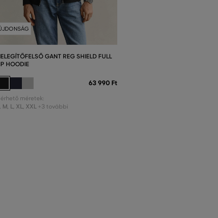
ÚJDONSÁG
ELEGÍTŐFELSŐ GANT REG SHIELD FULL
IP HOODIE
63 990 Ft
lérhető méretek:
,
M
,
L
,
XL
,
XXL
+3 további