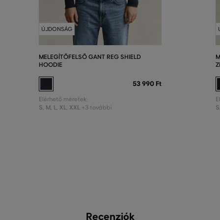
ÚJDONSÁG
MELEGÍTŐFELSŐ GANT REG SHIELD
M
HOODIE
Z
53 990 Ft
Elérhető méretek:
E
S
,
M
,
L
,
XL
,
XXL
S
+3 további
Recenziók