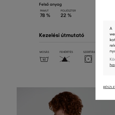
felső anyag
PAMUT
POLIÉSZTER
78 %
22 %
A 
we
Kezelési útmutató
ka
re
ny
MOSÁS
FEHÉRÍTÉS
SZÁRÍTÁS
VASALÁ
Kö
ha
RÉSZLE