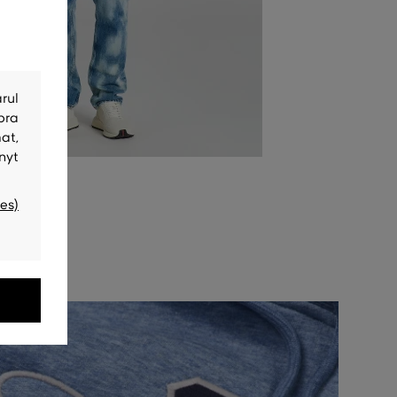
rul
bra
at,
nyt
es)