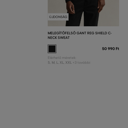
ÚJDONSÁG
MELEGÍTŐFELSŐ GANT REG SHIELD C-
NECK SWEAT
50 990 Ft
Elérhető méretek:
S
,
M
,
L
,
XL
,
XXL
+3 további