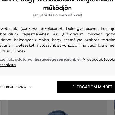
működjön
(egyetértés a websütikkel)
websütik (cookies) kezelésének beleegyezésével hozzájá
boldalunk fejlesztéséhez. Az „Elfogadom mindet" gom
ttintva beleegyezik abba, hogy személyre szabott tartalm
leváns hirdetéseket mutassunk és vonzó, online vásárlási élmé
újtsunk Önnek.
S
TISZTÍTÁS
adataival tisztességesen járunk el.
szönjük,
A websütik (cooki
sználata
ELFOGADOM MINDET
TES BEÁLLÍTÁSOK