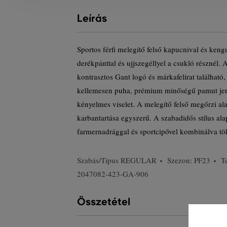
Leírás
Sportos férfi melegítő felső kapucnival és keng
derékpánttal és ujjszegéllyel a csukló résznél
kontrasztos Gant logó és márkafelirat található
kellemesen puha, prémium minőségű pamut jer
kényelmes viselet. A melegítő felső megőrzi al
karbantartása egyszerű. A szabadidős stílus al
farmernadrággal és sportcipővel kombinálva tö
Szabás/Típus
REGULAR
Szezon: PF23
T
2047082-423-GA-906
Összetétel