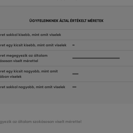
ÜGYFELEINKNEK ÁLTAL ÉRTÉKELT MÉRETEK
ret sokkal kisebb, mint amit viselek
ret egy kicsit kisebb, mint amit viselek
ret megegyezik az általam
ásosan viselt mérettel
ret egy kicsit nagyobb, mint amit
lában viselek
ret sokkal nagyobb, mint amit viselek
gyezik az általam szokásosan viselt mérettel