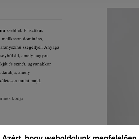
uru zsebbel. Elasztikus
. A mellkason domináns,
, aranyszínű szegéllyel. Anyaga
seyből áll, amely nagyon
akját és színét, ugyanakkor
apdarabja, amely
kéletesen mutat majd.
ermék kódja
Azért, hogy weboldalunk megfelelően