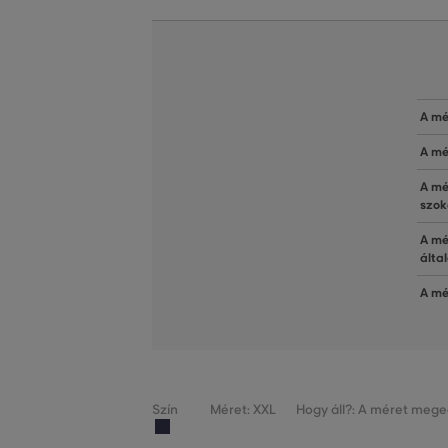
A mé
A mé
A mé
szok
A mé
álta
A mé
Szín
Méret: XXL
Hogy áll?: A méret mege