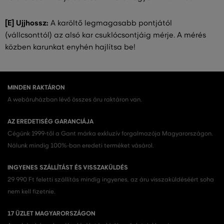
[E] Ujjhossz:
A karöltő legmagasabb pontjától
(vállcsonttól) az alsó kar csuklócsontjáig mérje. A mérés
közben karunkat enyhén hajlítsa be!
MINDEN RAKTÁRON
A webáruházban lévő összes áru raktáron van.
AZ EREDETISÉG GARANCIÁJA
Cégünk 1999-től a Gant márka exkluzív forgalmazója Magyarországon.
Nálunk mindig 100%-ban eredeti terméket vásárol.
INGYENES SZÁLLÍTÁST ÉS VISSZAKÜLDÉS
29 990 Ft feletti szállítás mindig ingyenes, az áru visszaküldéséért soha
nem kell fizetnie.
17 ÜZLET MAGYARORSZÁGON