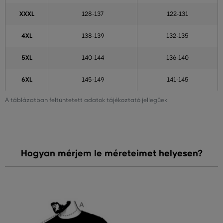
XXXL
128-137
122-131
4XL
138-139
132-135
5XL
140-144
136-140
6XL
145-149
141-145
A táblázatban feltüntetett adatok tájékoztató jellegűek
Hogyan mérjem le méreteimet helyesen?