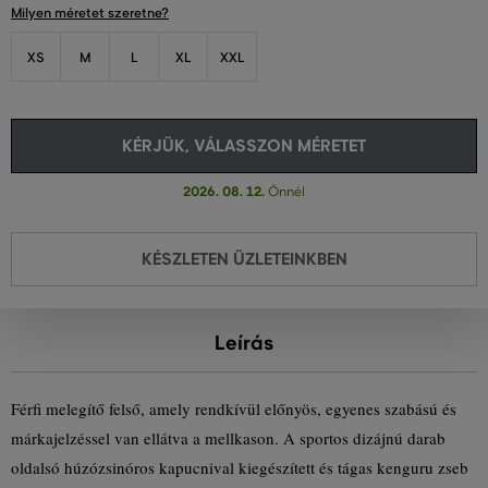
Milyen méretet szeretne?
XS
M
L
XL
XXL
KÉRJÜK, VÁLASSZON MÉRETET
2026. 08. 12.
Önnél
KÉSZLETEN ÜZLETEINKBEN
Leírás
Férfi melegítő felső, amely rendkívül előnyös, egyenes szabású és
márkajelzéssel van ellátva a mellkason. A sportos dizájnú darab
oldalsó húzózsinóros kapucnival kiegészített és tágas kenguru zseb