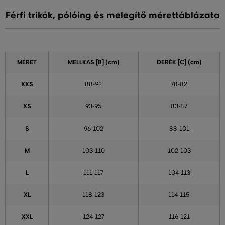
Férfi trikók, pólóing és melegítő mérettáblázata
MÉRET
MELLKAS
[B] (cm)
DERÉK
[C] (cm)
XXS
88-92
78-82
XS
93-95
83-87
S
96-102
88-101
M
103-110
102-103
L
111-117
104-113
XL
118-123
114-115
XXL
124-127
116-121