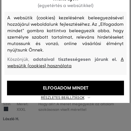
(egyetértés a websütikkel)
A méret sokkal kisebb, mint amit
0
viselek
A websütik (cookies) kezelésének beleegyezésével
hozzájárul weboldalunk fejlesztéséhez. Az „Elfogadom
A méret egy kicsit kisebb, mint
1
mindet" gombra kattintva beleegyezik abba, hogy
amit viselek
személyre szabott tartalmat, releváns hirdetéseket
A méret megegyezik az általam
mutassunk és vonzó, online vásárlási élményt
10
szokásosan viselt mérettel
nyújtsunk Önnek.
A méret egy kicsit nagyobb, mint
adataival tisztességesen járunk el.
Köszönjük,
A
0
amit általában viselek
websütik (cookies) használata
A méret sokkal nagyobb, mint
0
amit viselek
ELFOGADOM MINDET
RÉSZLETES BEÁLLÍTÁSOK
Szín
Méret:
Hogy áll?: A méret megegyezik az általam
XXXL
szokásosan viselt mérettel
László H.