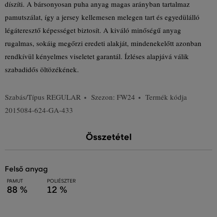
díszíti. A bársonyosan puha anyag magas arányban tartalmaz
pamutszálat, így a jersey kellemesen melegen tart és egyedülálló
légáteresztő képességet biztosít. A kiváló minőségű anyag
rugalmas, sokáig megőrzi eredeti alakját, mindenekelőtt azonban
rendkívül kényelmes viseletet garantál. Ízléses alapjává válik
szabadidős öltözékének.
Szabás/Típus
REGULAR
Szezon: FW24
Termék kódja
2015084-624-GA-433
Összetétel
felső anyag
PAMUT
POLIÉSZTER
88 %
12 %