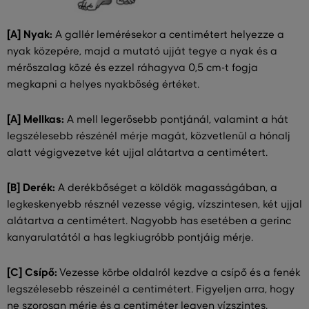
[A] Nyak:
A gallér lemérésekor a centimétert helyezze a
nyak közepére, majd a mutató ujját tegye a nyak és a
mérőszalag közé és ezzel ráhagyva 0,5 cm-t fogja
megkapni a helyes nyakbőség értéket.
[A] Mellkas:
A mell legerősebb pontjánál, valamint a hát
legszélesebb részénél mérje magát, közvetlenül a hónalj
alatt végigvezetve két ujjal alátartva a centimétert.
[B] Derék:
A derékbőséget a köldök magasságában, a
legkeskenyebb résznél vezesse végig, vízszintesen, két ujjal
alátartva a centimétert. Nagyobb has esetében a gerinc
kanyarulatától a has legkiugróbb pontjáig mérje.
[C] Csípő:
Vezesse körbe oldalról kezdve a csípő és a fenék
legszélesebb részeinél a centimétert. Figyeljen arra, hogy
ne szorosan mérje és a centiméter legyen vízszintes.