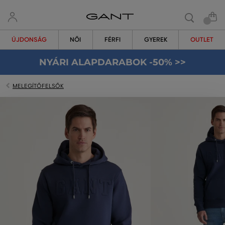
ÚJDONSÁG
NŐI
FÉRFI
GYEREK
OUTLET
NYÁRI ALAPDARABOK -50% >>
MELEGÍTŐFELSŐK