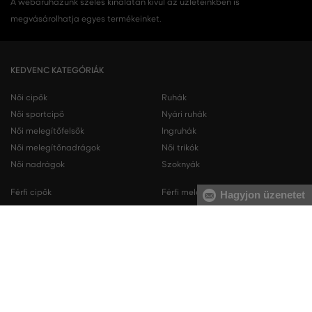
A webáruházunk széles kínálatán kívül az üzleteinkben is
megvásárolhatja egyes termékeinket.
KEDVENC KATEGÓRIÁK
Női cipők
Ruhák
Női sportcipő
Nyári ruhák
Női melegítőfelsők
Ingruhák
Női melegítőnadrágok
Női trikók
Női nadrágok
Szoknyák
Férfi cipők
Férfi melegítőfelsők
Hagyjon üzenetet
Férfi sportcipő
Férfi melegítőnadrágok
Férfi ingek
Férfi pulóverek
Férfi trikók
Férfi nadrágok
Férfi rövidnadrágok
Férfi fehérneműk