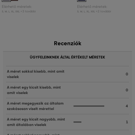
Elérhető méretek:
Elérhető méretek:
+3 további
+2 további
S
,
M
,
L
,
XL
,
XXL
S
,
M
,
L
,
XL
,
XXL
Recenziók
ÜGYFELEINKNEK ÁLTAL ÉRTÉKELT MÉRETEK
A méret sokkal kisebb, mint amit
0
viselek
A méret egy kicsit kisebb, mint
0
amit viselek
A méret megegyezik az általam
4
szokásosan viselt mérettel
A méret egy kicsit nagyobb, mint
1
amit általában viselek