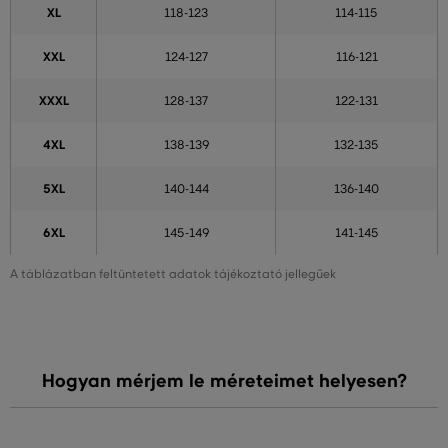
XL
118-123
114-115
XXL
124-127
116-121
XXXL
128-137
122-131
4XL
138-139
132-135
5XL
140-144
136-140
6XL
145-149
141-145
A táblázatban feltüntetett adatok tájékoztató jellegűek
Hogyan mérjem le méreteimet helyesen?