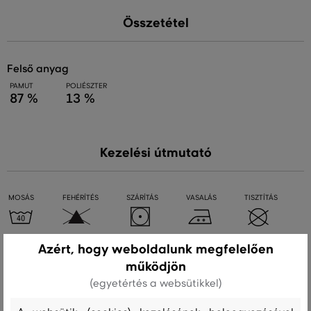
Összetétel
felső anyag
PAMUT
POLIÉSZTER
87 %
13 %
Kezelési útmutató
MOSÁS
FEHÉRÍTÉS
SZÁRÍTÁS
VASALÁS
TISZTÍTÁS
Azért, hogy weboldalunk megfelelően
Ajánlott termékek
működjön
(egyetértés a websütikkel)