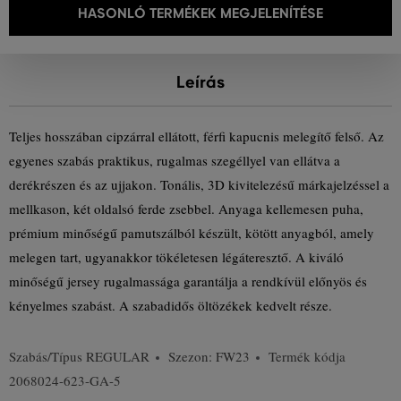
HASONLÓ TERMÉKEK MEGJELENÍTÉSE
Leírás
Teljes hosszában cipzárral ellátott, férfi kapucnis melegítő felső. Az
egyenes szabás praktikus, rugalmas szegéllyel van ellátva a
derékrészen és az ujjakon. Tonális, 3D kivitelezésű márkajelzéssel a
mellkason, két oldalsó ferde zsebbel. Anyaga kellemesen puha,
prémium minőségű pamutszálból készült, kötött anyagból, amely
melegen tart, ugyanakkor tökéletesen légáteresztő. A kiváló
minőségű jersey rugalmassága garantálja a rendkívül előnyös és
kényelmes szabást. A szabadidős öltözékek kedvelt része.
Szabás/Típus
REGULAR
Szezon: FW23
Termék kódja
2068024-623-GA-5