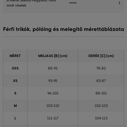
A méret sokkal nagyobb, mint
1
amit viselek
Férfi trikók, pólóing és melegítő mérettáblázata
MÉRET
MELLKAS
[B] (cm)
DERÉK
[C] (cm)
XXS
88-92
78-82
XS
93-95
83-87
S
96-102
88-101
M
103-110
102-103
L
111-117
104-113