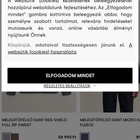
A websütik (cookies) kezelésének beleegyezésével
hozzájárul weboldalunk fejlesztéséhez. Az „Elfogadom
mindet" gombra kattintva beleegyezik abba, hogy
személyre szabott tartalmat, releváns hirdetéseket
mutassunk és vonzó, online vásárlási élményt
nyújtsunk Önnek.
adataival tisztességesen járunk el.
Köszönjük,
A
websütik (cookies) használata
ELFOGADOM MINDET
RÉSZLETES BEÁLLÍTÁSOK
MELEGÍTŐFELSŐ GANT REG SHIELD
MELEGÍTŐFELSŐ GANT MICRO HA
FULL ZIP SWEAT
FLEECE
58 990 Ft
8