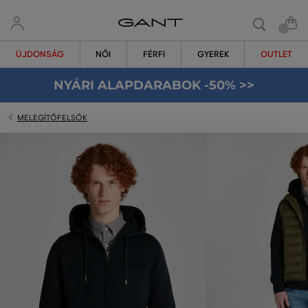
ÚJDONSÁG
NŐI
FÉRFI
GYEREK
OUTLET
NYÁRI ALAPDARABOK -50% >>
MELEGÍTŐFELSŐK