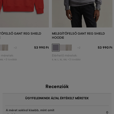
TŐFELSŐ GANT REG SHIELD
MELEGÍTŐFELSŐ GANT REG SHIELD
E
HOODIE
53 990 Ft
53 990 Ft
+2
+2
ő méretek:
Elérhető méretek:
+3 további
+3 további
XXL
S
,
M
,
L
,
XL
,
XXL
Recenziók
ÜGYFELEINKNEK ÁLTAL ÉRTÉKELT MÉRETEK
A méret sokkal kisebb, mint amit
0