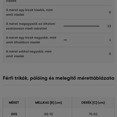
viselek
A méret egy kicsit kisebb, mint
0
amit viselek
A méret megegyezik az általam
12
szokásosan viselt mérettel
A méret egy kicsit nagyobb, mint
1
amit általában viselek
A méret sokkal nagyobb, mint
0
amit viselek
Férfi trikók, pólóing és melegítő mérettáblázata
MÉRET
MELLKAS
[B] (cm)
DERÉK
[C] (cm)
XXS
88-92
78-82