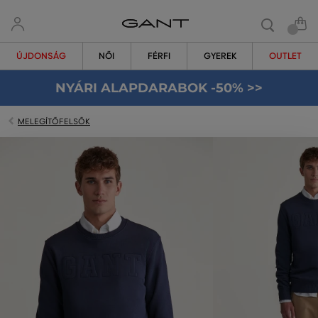
ÚJDONSÁG
NŐI
FÉRFI
GYEREK
OUTLET
NYÁRI ALAPDARABOK -50% >>
MELEGÍTŐFELSŐK