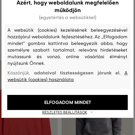
Azért, hogy weboldalunk megfelelően
működjön
MOSÁS
FEHÉRÍTÉS
SZÁRÍTÁS
VASALÁS
TISZTÍTÁS
(egyetértés a websütikkel)
A websütik (cookies) kezelésének beleegyezésével
hozzájárul weboldalunk fejlesztéséhez. Az „Elfogadom
Ajánlott termékek
mindet" gombra kattintva beleegyezik abba, hogy
személyre szabott tartalmat, releváns hirdetéseket
mutassunk és vonzó, online vásárlási élményt
nyújtsunk Önnek.
adataival tisztességesen járunk el.
Köszönjük,
A
websütik (cookies) használata
ELFOGADOM MINDET
RÉSZLETES BEÁLLÍTÁSOK