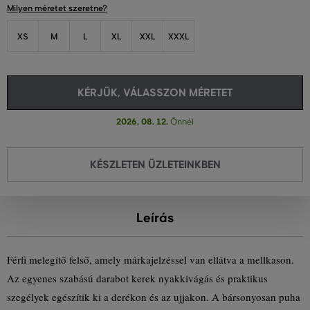
Milyen méretet szeretne?
XS
M
L
XL
XXL
XXXL
KÉRJÜK, VÁLASSZON MÉRETET
2026. 08. 12.
Önnél
KÉSZLETEN ÜZLETEINKBEN
Leírás
Férfi melegítő felső, amely márkajelzéssel van ellátva a mellkason.
Az egyenes szabású darabot kerek nyakkivágás és praktikus
szegélyek egészítik ki a derékon és az ujjakon. A bársonyosan puha