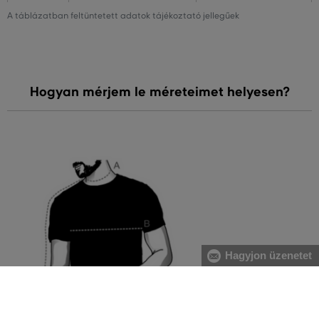
A táblázatban feltüntetett adatok tájékoztató jellegűek
Hogyan mérjem le méreteimet helyesen?
Hagyjon üzenetet