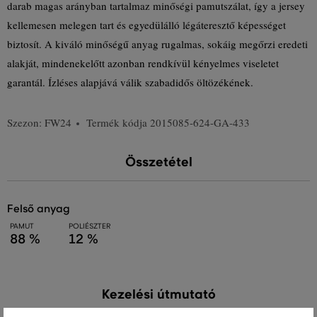
darab magas arányban tartalmaz minőségi pamutszálat, így a jersey
kellemesen melegen tart és egyedülálló légáteresztő képességet
biztosít. A kiváló minőségű anyag rugalmas, sokáig megőrzi eredeti
alakját, mindenekelőtt azonban rendkívül kényelmes viseletet
garantál. Ízléses alapjává válik szabadidős öltözékének.
Szezon: FW24
Termék kódja
2015085-624-GA-433
Összetétel
felső anyag
PAMUT
POLIÉSZTER
88 %
12 %
Kezelési útmutató