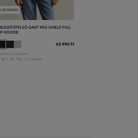
ÚJDONSÁG
ELEGÍTŐFELSŐ GANT REG SHIELD FULL
IP HOODIE
63 990 Ft
lérhető méretek:
,
M
,
L
,
XL
,
XXL
+3 további