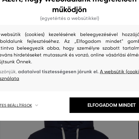
működjön
(egyetértés a websütikkel)
websütik (cookies) kezelésének beleegyezésével hozzájá
boldalunk fejlesztéséhez. Az „Elfogadom mindet" gom
ttintva beleegyezik abba, hogy személyre szabott tartalm
leváns hirdetéseket mutassunk és vonzó, online vásárlási élmé
S
TISZTÍTÁS
újtsunk Önnek.
adataival tisztességesen járunk el.
szönjük,
A websütik (cooki
sználata
ELFOGADOM MINDET
TES BEÁLLÍTÁSOK