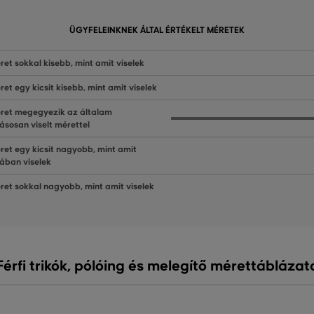
ÜGYFELEINKNEK ÁLTAL ÉRTÉKELT MÉRETEK
ret sokkal kisebb, mint amit viselek
ret egy kicsit kisebb, mint amit viselek
ret megegyezik az általam
ásosan viselt mérettel
ret egy kicsit nagyobb, mint amit
lában viselek
ret sokkal nagyobb, mint amit viselek
Férfi trikók, pólóing és melegítő mérettáblázat