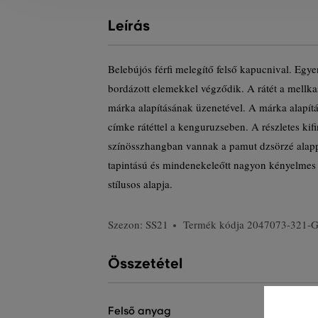
Leírás
Belebújós férfi melegítő felső kapucnival. Egy
bordázott elemekkel végződik. A rátét a mellka
márka alapításának üzenetével. A márka alapít
címke rátéttel a kenguruzseben. A részletes ki
színösszhangban vannak a pamut dzsörzé alap
tapintású és mindenekeleőtt nagyon kényelmes v
stílusos alapja.
Szezon: SS21
Termék kódja
2047073-321-
Összetétel
felső anyag