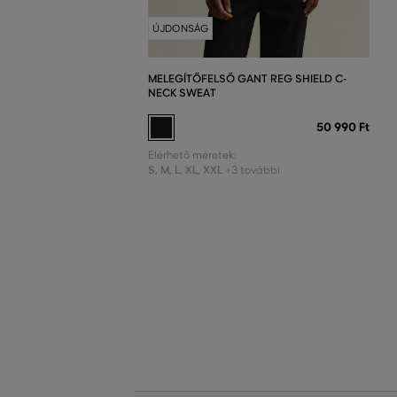
ÚJDONSÁG
MELEGÍTŐFELSŐ GANT REG SHIELD C-
NECK SWEAT
50 990 Ft
Elérhető méretek:
S
,
M
,
L
,
XL
,
XXL
+3 további