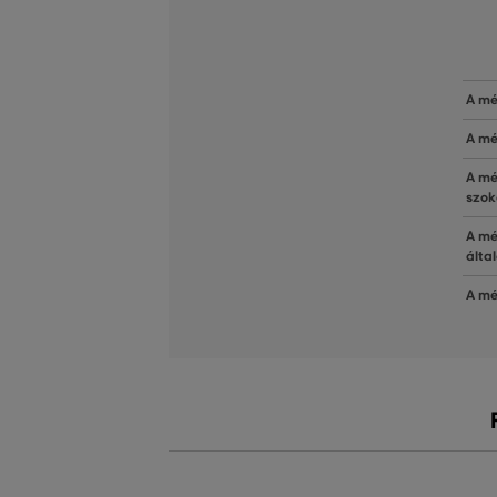
A mé
A mé
A mé
szok
A mé
álta
A mé