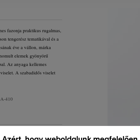
enes fazonja praktikus rugalmas,
son tengerész tematikával és a
ásának éve a vállon, márka
finomult elemek gyönyörű
pal. Az anyaga kellemes
iselet. A szabadidős viselet
GA-410
Azért, hogy weboldalunk megfelelően