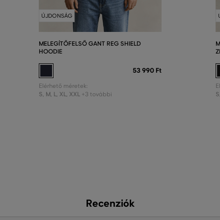
ÚJDONSÁG
MELEGÍTŐFELSŐ GANT REG SHIELD
M
HOODIE
Z
53 990 Ft
Elérhető méretek:
E
S
,
M
,
L
,
XL
,
XXL
S
+3 további
Recenziók