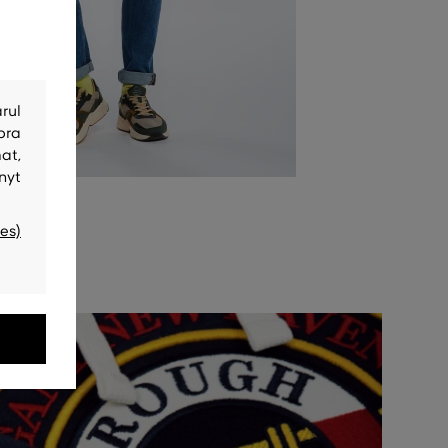
rul
bra
at,
nyt
es)