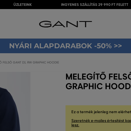
ÜZLETEINK
INGYENES SZÁLLÍTÁS 29 990 FT FELETT
NYÁRI ALAPDARABOK -50% >>
Ő FELSŐ GANT D1. RW GRAPHIC HOODIE
MELEGÍTŐ FELS
GRAPHIC HOODI
Ez a termék jelenleg nem elérhe
Szeretnék e-mailes értesítést kap
lesz.