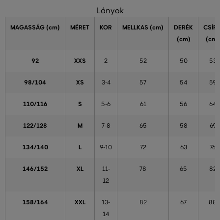
Lányok
MAGASSÁG
(cm)
MÉRET
KOR
MELLKAS
(cm)
DERÉK
CSÍP
(cm)
(cm)
92
XXS
2
52
50
53
98/104
XS
3-4
57
54
59
110/116
S
5-6
61
56
64
122/128
M
7-8
65
58
69
134/140
L
9-10
72
63
76
146/152
XL
11-
78
65
82
12
158/164
XXL
13-
82
67
88
14