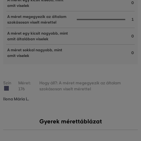
A méret egy kicsit kisebb, mint
0
amit viselek
A méret megegyezik az általam
1
szokásosan viselt mérettel
A méret egy kicsit nagyobb, mint
0
amit általában viselek
A méret sokkal nagyobb, mint
0
amit viselek
Szín
Méret:
Hogy áll?: A méret megegyezik az általam
176
szokásosan viselt mérettel
Ilona Mária L.
Gyerek mérettáblázat