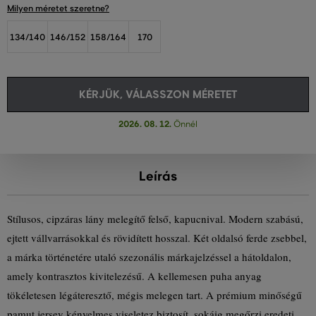
Milyen méretet szeretne?
134/140
146/152
158/164
170
KÉRJÜK, VÁLASSZON MÉRETET
2026. 08. 12.
Önnél
Leírás
Stílusos, cipzáras lány melegítő felső, kapucnival. Modern szabású,
ejtett vállvarrásokkal és rövidített hosszal. Két oldalsó ferde zsebbel,
a márka történetére utaló szezonális márkajelzéssel a hátoldalon,
amely kontrasztos kivitelezésű. A kellemesen puha anyag
tökéletesen légáteresztő, mégis melegen tart. A prémium minőségű
pamut jersey kényelmes viseletez biztosít, sokáig megőrzi eredeti