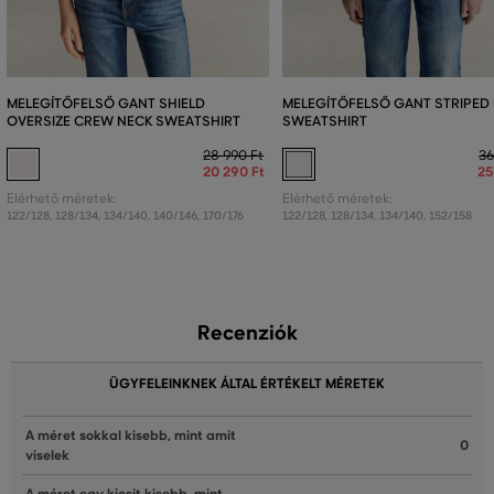
MELEGÍTŐFELSŐ GANT SHIELD
MELEGÍTŐFELSŐ GANT STRIPED
OVERSIZE CREW NECK SWEATSHIRT
SWEATSHIRT
28 990 Ft
36
20 290 Ft
25
Elérhető méretek:
Elérhető méretek:
122/128
,
128/134
,
134/140
,
140/146
,
170/176
122/128
,
128/134
,
134/140
,
152/158
Recenziók
ÜGYFELEINKNEK ÁLTAL ÉRTÉKELT MÉRETEK
A méret sokkal kisebb, mint amit
0
viselek