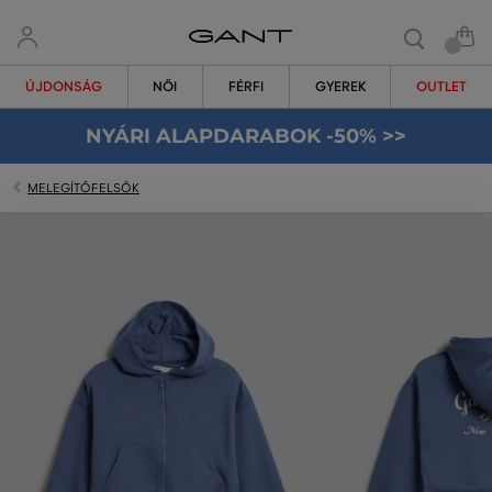
ÚJDONSÁG
NŐI
FÉRFI
GYEREK
OUTLET
NYÁRI ALAPDARABOK -50% >>
MELEGÍTŐFELSŐK