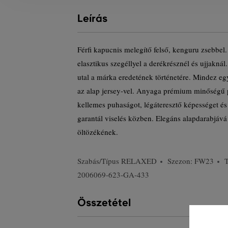
Leírás
Férfi kapucnis melegítő felső, kenguru zsebbel.
elasztikus szegéllyel a derékrésznél és ujjakná
utal a márka eredetének történetére. Mindez e
az alap jersey-vel. Anyaga prémium minőségű 
kellemes puhaságot, légáteresztő képességet és
garantál viselés közben. Elegáns alapdarabjává
öltözékének.
Szabás/Típus
RELAXED
Szezon: FW23
2006069-623-GA-433
Összetétel