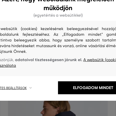
működjön
(egyetértés a websütikkel)
websütik (cookies) kezelésének beleegyezésével hozzájá
boldalunk fejlesztéséhez. Az „Elfogadom mindet" gom
ttintva beleegyezik abba, hogy személyre szabott tartalm
leváns hirdetéseket mutassunk és vonzó, online vásárlási élmé
újtsunk Önnek.
S
TISZTÍTÁS
adataival tisztességesen járunk el.
szönjük,
A websütik (cooki
sználata
ELFOGADOM MINDET
TES BEÁLLÍTÁSOK