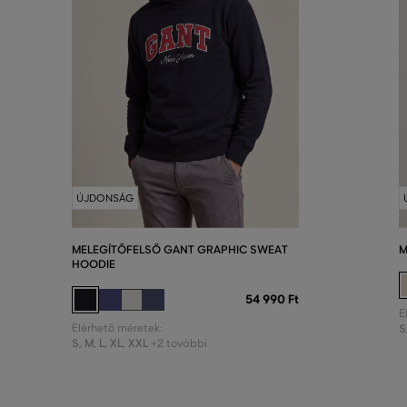
ÚJDONSÁG
MELEGÍTŐFELSŐ GANT GRAPHIC SWEAT
M
HOODIE
54 990 Ft
E
Elérhető méretek:
S
S
,
M
,
L
,
XL
,
XXL
+2 további