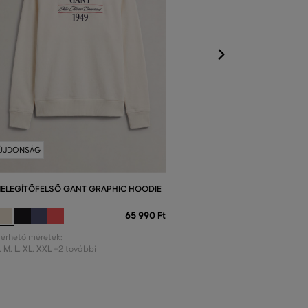
S
,
M
,
L
,
XL
,
XXL
+
ÚJDONSÁG
ELEGÍTŐFELSŐ GANT GRAPHIC HOODIE
65 990 Ft
lérhető méretek:
,
M
,
L
,
XL
,
XXL
+2 további