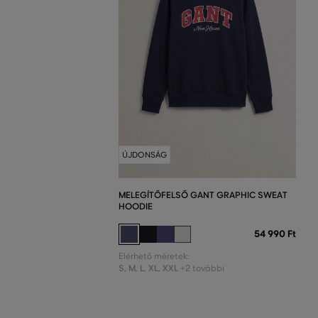
ÚJDONSÁG
MELEGÍTŐFELSŐ GANT GRAPHIC SWEAT
HOODIE
54 990 Ft
Elérhető méretek:
S
,
M
,
L
,
XL
,
XXL
+2 további