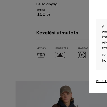
felső anyag
PAMUT
100 %
A 
we
Kezelési útmutató
ka
re
ny
MOSÁS
FEHÉRÍTÉS
SZÁRÍTÁS
VASALÁ
Kö
ha
RÉSZLE