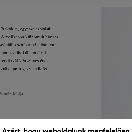
 Praktikus, egyenes szabású,
l. A mellkason kifinomult hímzés
gyedülálló színharmóniában van
pamutszálból áll, amelyek
 rendkívül kényelmes érzést
 válik sportos, szabadidős
Termék kódja
Azért, hogy weboldalunk megfelelően