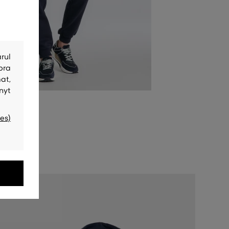
rul
bra
at,
nyt
es)