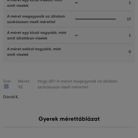
A méret egy kicsit kisebb, mint
1
amit viselek
A méret megegyezik az általam
17
szokásosan viselt mérettel
A méret egy kicsit nagyobb, mint
1
amit általában viselek
A méret sokkal nagyobb, mint
0
amit viselek
Szín
Méret:
Hogy áll?: A méret megegyezik az általam
92
szokásosan viselt mérettel
Dávid K.
Gyerek mérettáblázat