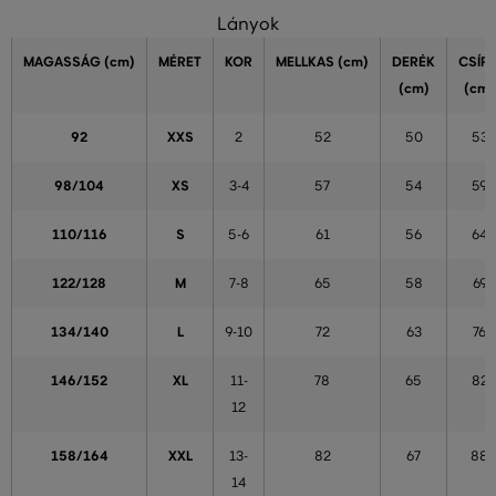
Lányok
MAGASSÁG
(cm)
MÉRET
KOR
MELLKAS
(cm)
DERÉK
CSÍP
(cm)
(cm)
92
XXS
2
52
50
53
98/104
XS
3-4
57
54
59
110/116
S
5-6
61
56
64
122/128
M
7-8
65
58
69
134/140
L
9-10
72
63
76
146/152
XL
11-
78
65
82
12
158/164
XXL
13-
82
67
88
14