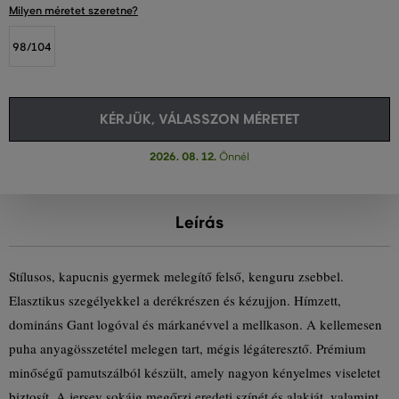
Milyen méretet szeretne?
98/104
KÉRJÜK, VÁLASSZON MÉRETET
2026. 08. 12.
Önnél
Leírás
Stílusos, kapucnis gyermek melegítő felső, kenguru zsebbel.
Elasztikus szegélyekkel a derékrészen és kézujjon. Hímzett,
domináns Gant logóval és márkanévvel a mellkason. A kellemesen
puha anyagösszetétel melegen tart, mégis légáteresztő. Prémium
minőségű pamutszálból készült, amely nagyon kényelmes viseletet
biztosít. A jersey sokáig megőrzi eredeti színét és alakját, valamint