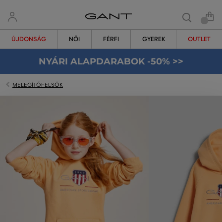
ÚJDONSÁG
NŐI
FÉRFI
GYEREK
OUTLET
NYÁRI ALAPDARABOK -50% >>
MELEGÍTŐFELSŐK