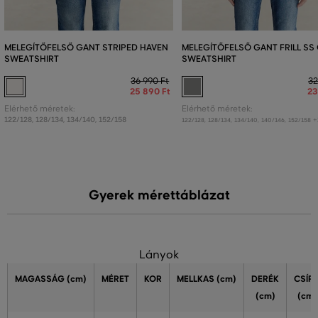
MELEGÍTŐFELSŐ GANT STRIPED HAVEN
MELEGÍTŐFELSŐ GANT FRILL SS
SWEATSHIRT
SWEATSHIRT
36 990 Ft
32
25 890 Ft
23
Elérhető méretek:
Elérhető méretek:
122/128
,
128/134
,
134/140
,
152/158
+
122/128
,
128/134
,
134/140
,
140/146
,
152/158
Gyerek mérettáblázat
Lányok
MAGASSÁG
(cm)
MÉRET
KOR
MELLKAS
(cm)
DERÉK
CSÍP
(cm)
(cm)