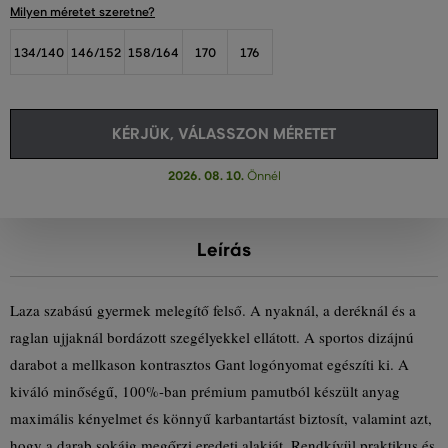
Milyen méretet szeretne?
134/140
146/152
158/164
170
176
KÉRJÜK, VÁLASSZON MÉRETET
2026. 08. 10.
Önnél
Leírás
Laza szabású gyermek melegítő felső. A nyaknál, a deréknál és a
raglan ujjaknál bordázott szegélyekkel ellátott. A sportos dizájnú
darabot a mellkason kontrasztos Gant logónyomat egészíti ki. A
kiváló minőségű, 100%-ban prémium pamutból készült anyag
maximális kényelmet és könnyű karbantartást biztosít, valamint azt,
hogy a darab sokáig megőrzi eredeti alakját. Rendkívül praktikus és