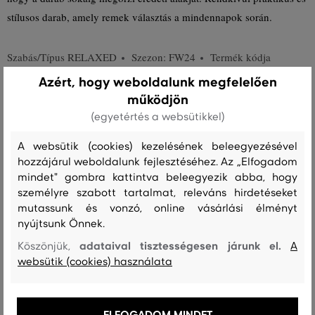
stílusos darab, amely remek választás a mindennapok során.
Szabás/Típus
RELAXED
Szezon: FW24
Termék kódja
906899-624-GB-94
Azért, hogy weboldalunk megfelelően
működjön
Összetétel
(egyetértés a websütikkel)
A websütik (cookies) kezelésének beleegyezésével
hozzájárul weboldalunk fejlesztéséhez. Az „Elfogadom
felső anyag
mindet" gombra kattintva beleegyezik abba, hogy
PAMUT
100 %
személyre szabott tartalmat, releváns hirdetéseket
mutassunk és vonzó, online vásárlási élményt
nyújtsunk Önnek.
adataival tisztességesen járunk el.
Kezelési útmutató
Köszönjük,
A
websütik (cookies) használata
MOSÁS
FEHÉRÍTÉS
SZÁRÍTÁS
VASALÁS
TISZTÍTÁS
ELFOGADOM MINDET