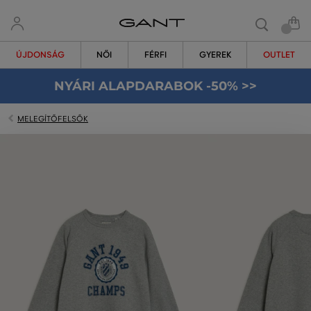
ÚJDONSÁG
NŐI
FÉRFI
GYEREK
OUTLET
NYÁRI ALAPDARABOK -50% >>
MELEGÍTŐFELSŐK