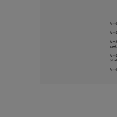
A mé
A mé
A mé
szok
A mé
álta
A mé