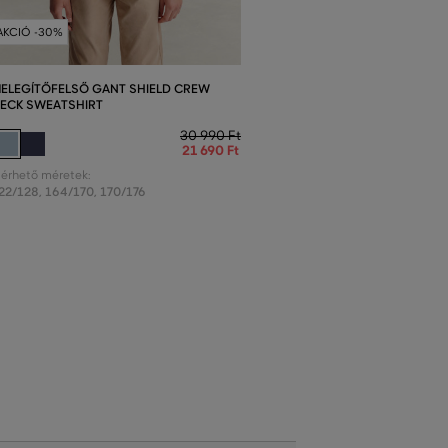
AKCIÓ -30%
ELEGÍTŐFELSŐ GANT SHIELD CREW
ECK SWEATSHIRT
30 990 Ft
21 690 Ft
lérhető méretek:
22/128
,
164/170
,
170/176