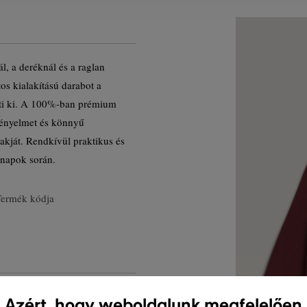
, a deréknál és a raglan
tos kialakítású darabot a
íti ki. A 100%-ban prémium
ényelmet és könnyű
lakját. Rendkívül praktikus és
nnapok során.
Termék kódja
Azért, hogy weboldalunk megfelelően