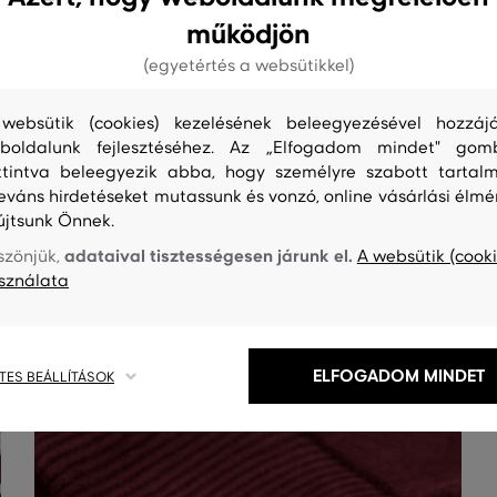
működjön
(egyetértés a websütikkel)
websütik (cookies) kezelésének beleegyezésével hozzájá
boldalunk fejlesztéséhez. Az „Elfogadom mindet" gom
ttintva beleegyezik abba, hogy személyre szabott tartalm
leváns hirdetéseket mutassunk és vonzó, online vásárlási élmé
S
TISZTÍTÁS
újtsunk Önnek.
adataival tisztességesen járunk el.
szönjük,
A websütik (cooki
sználata
ELFOGADOM MINDET
TES BEÁLLÍTÁSOK