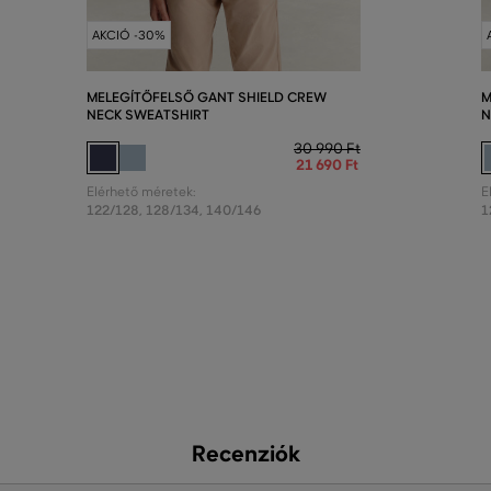
AKCIÓ -30%
MELEGÍTŐFELSŐ GANT SHIELD CREW
M
NECK SWEATSHIRT
N
30 990 Ft
21 690 Ft
Elérhető méretek:
E
122/128
,
128/134
,
140/146
1
Recenziók