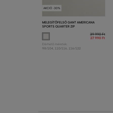
AKCIÓ -30%
MELEGÍTŐFELSŐ GANT AMERICANA
SPORTS QUARTER ZIP
39 990 Ft
27 990 Ft
Elérhető méretek:
98/104
,
110/116
,
116/122