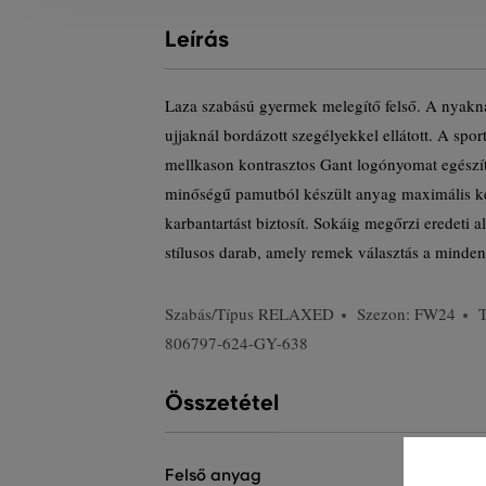
Leírás
Laza szabású gyermek melegítő felső. A nyaknál
ujjaknál bordázott szegélyekkel ellátott. A spor
mellkason kontrasztos Gant logónyomat egész
minőségű pamutból készült anyag maximális k
karbantartást biztosít. Sokáig megőrzi eredeti a
stílusos darab, amely remek választás a minde
Szabás/Típus
RELAXED
Szezon: FW24
806797-624-GY-638
Összetétel
felső anyag