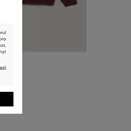
rul
bra
at,
nyt
es)