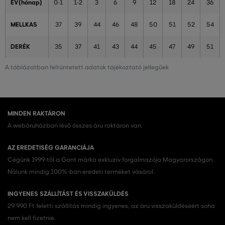
ÉV(hónap)
0-1
1-2
3
6
9
12
18
24
36
MELLKAS
37
39
44
46
48
50
51
52
54
DERÉK
35
37
41
43
44
45
47
49
51
A táblázatban feltüntetett adatok tájékoztató jellegűek
MINDEN RAKTÁRON
A webáruházban lévő összes áru raktáron van.
AZ EREDETISÉG GARANCIÁJA
Cégünk 1999-től a Gant márka exkluzív forgalmazója Magyarországon.
Nálunk mindig 100%-ban eredeti terméket vásárol.
INGYENES SZÁLLÍTÁST ÉS VISSZAKÜLDÉS
29 990 Ft feletti szállítás mindig ingyenes, az áru visszaküldéséért soha
nem kell fizetnie.