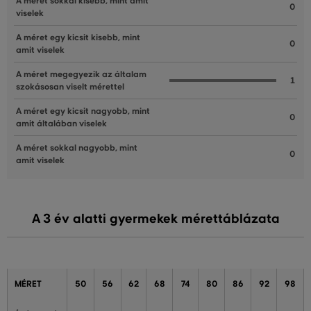
A méret sokkal kisebb, mint amit
0
viselek
A méret egy kicsit kisebb, mint
0
amit viselek
A méret megegyezik az általam
1
szokásosan viselt mérettel
A méret egy kicsit nagyobb, mint
0
amit általában viselek
A méret sokkal nagyobb, mint
0
amit viselek
A 3 év alatti gyermekek mérettáblázata
MÉRET
50
56
62
68
74
80
86
92
98