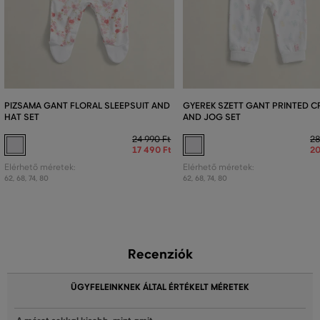
PIZSAMA GANT FLORAL SLEEPSUIT AND
GYEREK SZETT GANT PRINTED 
HAT SET
AND JOG SET
24 990 Ft
28
17 490 Ft
20
Elérhető méretek:
Elérhető méretek:
62
,
68
,
74
,
80
62
,
68
,
74
,
80
Recenziók
ÜGYFELEINKNEK ÁLTAL ÉRTÉKELT MÉRETEK