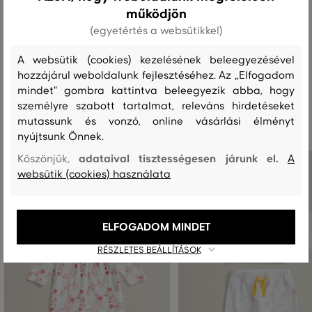
működjön
(egyetértés a websütikkel)
MOSÁS
FEHÉRÍTÉS
SZÁRÍTÁS
VASALÁS
TISZTÍTÁS
A websütik (cookies) kezelésének beleegyezésével
hozzájárul weboldalunk fejlesztéséhez. Az „Elfogadom
mindet" gombra kattintva beleegyezik abba, hogy
Ajánlott termékek
személyre szabott tartalmat, releváns hirdetéseket
mutassunk és vonzó, online vásárlási élményt
nyújtsunk Önnek.
adataival tisztességesen járunk el.
Köszönjük,
A
websütik (cookies) használata
ELFOGADOM MINDET
RÉSZLETES BEÁLLÍTÁSOK