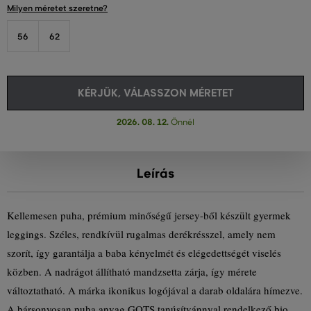
Milyen méretet szeretne?
56
62
KÉRJÜK, VÁLASSZON MÉRETET
2026. 08. 12.
Önnél
Leírás
Kellemesen puha, prémium minőségű jersey-ből készült gyermek
leggings. Széles, rendkívül rugalmas derékrésszel, amely nem
szorít, így garantálja a baba kényelmét és elégedettségét viselés
közben. A nadrágot állítható mandzsetta zárja, így mérete
változtatható. A márka ikonikus logójával a darab oldalára hímezve.
A bársonyosan puha anyag GOTS tanúsítvánnyal rendelkező bio