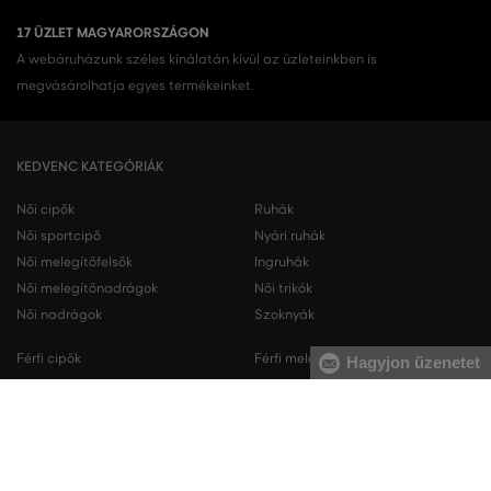
17 ÜZLET MAGYARORSZÁGON
A webáruházunk széles kínálatán kívül az üzleteinkben is
megvásárolhatja egyes termékeinket.
KEDVENC KATEGÓRIÁK
Női cipők
Ruhák
Női sportcipő
Nyári ruhák
Női melegítőfelsők
Ingruhák
Női melegítőnadrágok
Női trikók
Női nadrágok
Szoknyák
Férfi cipők
Férfi melegítőfelsők
Hagyjon üzenetet
Férfi sportcipő
Férfi melegítőnadrágok
Férfi ingek
Férfi pulóverek
Férfi trikók
Férfi nadrágok
Férfi rövidnadrágok
Férfi fehérneműk