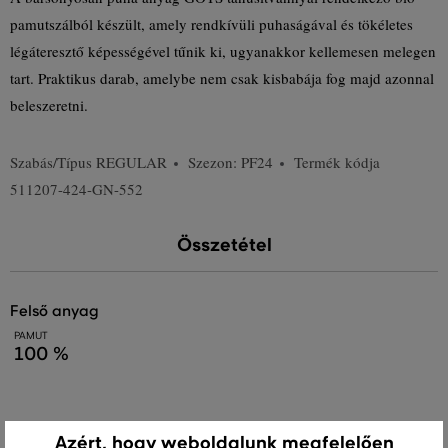
pamutszálból készült, amely rendkívüli puhaságával és tökéletes
légáteresztő képességével tűnik ki, ugyanakkor kellemesen melegen
tart. Praktikus darab, amelybe nem csak kisbabája fog majd azonnal
beleszeretni.
Szabás/Típus
REGULAR
Szezon: PF24
Termék kódja
511207-424-GN-552
Összetétel
felső anyag
PAMUT
100 %
Kezelési útmutató
Azért, hogy weboldalunk megfelelően