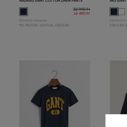
NADRÁG GANT COTTON LINEN PANTS
ING GANT
32 990 Ft
16 490 Ft
Elérhető méretek:
Elérhető m
92
,
98/104
,
110/116
,
122/128
134/140
,