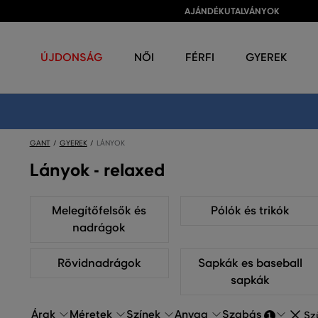
AJÁNDÉKUTALVÁNYOK
ÚJDONSÁG
NŐI
FÉRFI
GYEREK
GANT
GYEREK
LÁNYOK
Lányok - relaxed
Melegítőfelsők és
Pólók és trikók
nadrágok
Rövidnadrágok
Sapkák es baseball
sapkák
Árak
Méretek
Színek
Anyag
Szabás
Szű
1