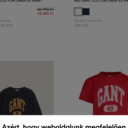
 COTTON LINEN SS SHIRT
ING GANT COTTON LINEN SS SH
36 990 Ft
18 490 Ft
éretek:
Elérhető méretek:
146/152
134/140
Azért, hogy weboldalunk megfelelően