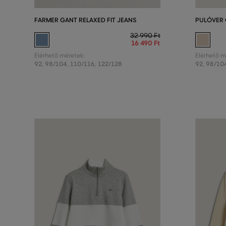
FARMER GANT RELAXED FIT JEANS
PULÓVER 
32 990 Ft
16 490 Ft
Elérhető méretek:
Elérhető m
92
,
98/104
,
110/116
,
122/128
92
,
98/10