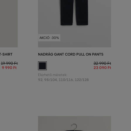
AKCIÓ -30%
T-SHIRT
NADRÁG GANT CORD PULL ON PANTS
19 990 Ft
32 990 Ft
9 990 Ft
23 090 Ft
Elérhető méretek:
92
,
98/104
,
110/116
,
122/128