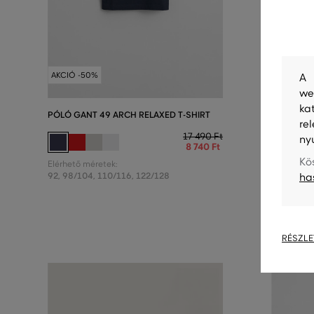
AKCIÓ -50%
AKCIÓ -5
A 
we
ka
PÓLÓ GANT 49 ARCH RELAXED T-SHIRT
MELEGÍTŐ
re
C-NECK
17 490 Ft
ny
8 740 Ft
Kö
Elérhető méretek:
92
,
98/104
,
110/116
,
122/128
Elérhető m
ha
134/140
,
RÉSZLE