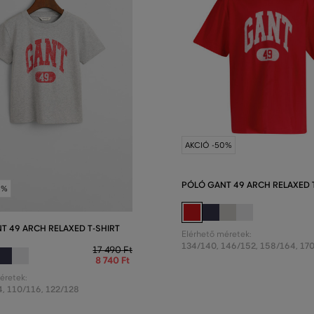
AKCIÓ -50%
PÓLÓ GANT 49 ARCH RELAXED 
0%
T 49 ARCH RELAXED T-SHIRT
Elérhető méretek:
134/140
,
146/152
,
158/164
,
17
17 490 Ft
8 740 Ft
éretek:
4
,
110/116
,
122/128