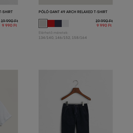
T-SHIRT
PÓLÓ GANT 49 ARCH RELAXED T-SHIRT
19 990 Ft
19 990 Ft
9 990 Ft
9 990 Ft
Elérhető méretek:
134/140
,
146/152
,
158/164