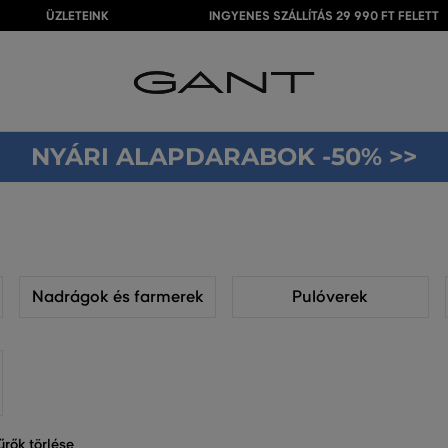
ÜZLETEINK
INGYENES SZÁLLÍTÁS 29 990 FT FELETT
NYÁRI ALAPDARABOK -50% >>
Nadrágok és farmerek
Pulóverek
rők törlése