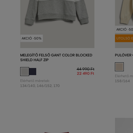
AKCIÓ -5
AKCIÓ -50%
UTOLSÓ E
MELEGÍTŐ FELSŐ GANT COLOR BLOCKED
PULÓVER 
SHIELD HALF ZIP
44 990 Ft
22 490 Ft
Elérhető m
Elérhető méretek:
158/164
134/140
,
146/152
,
170