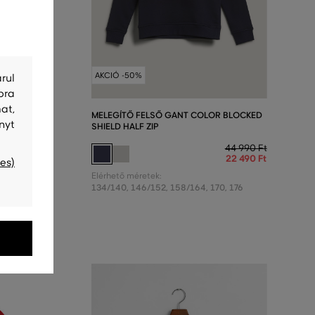
T-SHIRT
AKCIÓ -50%
rul
bra
17 490 Ft
8 740 Ft
at,
MELEGÍTŐ FELSŐ GANT COLOR BLOCKED
nyt
SHIELD HALF ZIP
44 990 Ft
22 490 Ft
es)
Elérhető méretek:
134/140
,
146/152
,
158/164
,
170
,
176