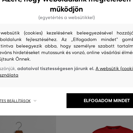
működjön
AKCIÓ -50%
(egyetértés a websütikkel)
PÓLÓ GANT 49 ARCH RELAXED 
0%
websütik (cookies) kezelésének beleegyezésével hozzájá
boldalunk fejlesztéséhez. Az „Elfogadom mindet" gom
ttintva beleegyezik abba, hogy személyre szabott tartalm
 FELSŐ GANT 49 ARCH RELAXED
Elérhető méretek:
leváns hirdetéseket mutassunk és vonzó, online vásárlási élmé
92
,
98/104
,
110/116
,
122/128
újtsunk Önnek.
32 990 Ft
16 490 Ft
adataival tisztességesen járunk el.
szönjük,
A websütik (cooki
éretek:
sználata
146/152
,
158/164
,
170
,
176
ELFOGADOM MINDET
TES BEÁLLÍTÁSOK