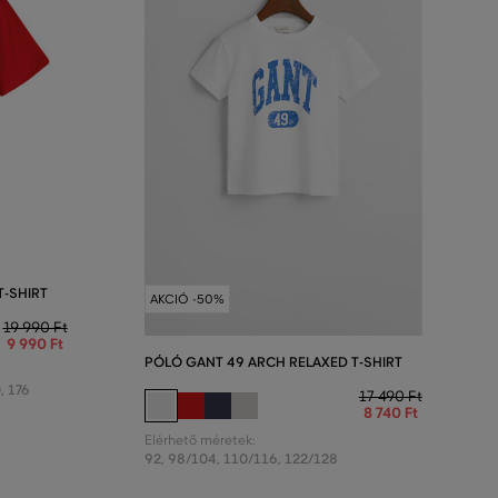
T-SHIRT
AKCIÓ -50%
19 990 Ft
9 990 Ft
PÓLÓ GANT 49 ARCH RELAXED T-SHIRT
0
,
176
17 490 Ft
8 740 Ft
Elérhető méretek:
92
,
98/104
,
110/116
,
122/128