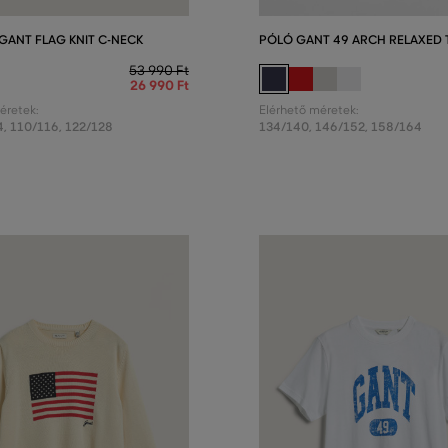
GANT FLAG KNIT C-NECK
PÓLÓ GANT 49 ARCH RELAXED 
53 990 Ft
26 990 Ft
éretek:
Elérhető méretek:
4
,
110/116
,
122/128
134/140
,
146/152
,
158/164