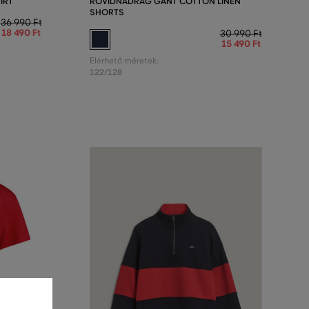
IRT
RÖVIDNADRÁG GANT COTTON LINEN
SHORTS
36 990 Ft
18 490 Ft
30 990 Ft
15 490 Ft
Elérhető méretek:
122/128