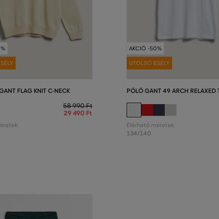
0%
AKCIÓ -50%
SÉLY
UTOLSÓ ESÉLY
GANT FLAG KNIT C-NECK
PÓLÓ GANT 49 ARCH RELAXED 
58 990 Ft
29 490 Ft
éretek:
Elérhető méretek:
134/140