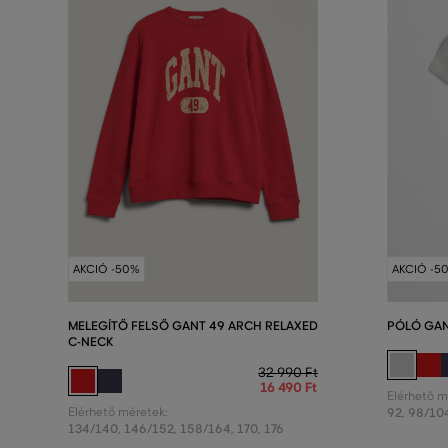
AKCIÓ -50%
AKCIÓ -5
MELEGÍTŐ FELSŐ GANT 49 ARCH RELAXED
PÓLÓ GAN
C-NECK
32 990 Ft
16 490 Ft
Elérhető m
Elérhető méretek:
92
,
98/10
134/140
,
146/152
,
158/164
,
170
,
176