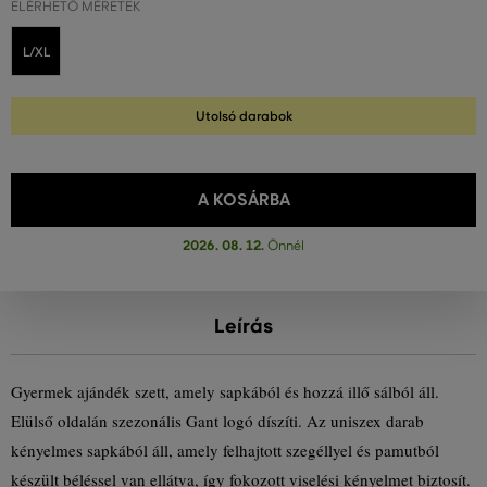
ELÉRHETŐ MÉRETEK
L/XL
Utolsó darabok
A KOSÁRBA
2026. 08. 12.
Önnél
Leírás
Gyermek ajándék szett, amely sapkából és hozzá illő sálból áll.
Elülső oldalán szezonális Gant logó díszíti. Az uniszex darab
kényelmes sapkából áll, amely felhajtott szegéllyel és pamutból
készült béléssel van ellátva, így fokozott viselési kényelmet biztosít.