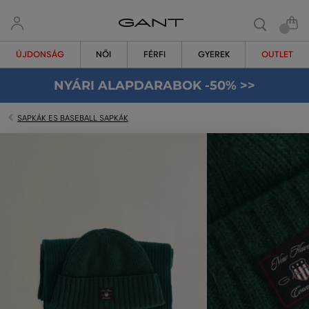
ÚJDONSÁG
NŐI
FÉRFI
GYEREK
OUTLET
NYÁRI ALAPDARABOK -50% >>
SAPKÁK ES BASEBALL SAPKÁK