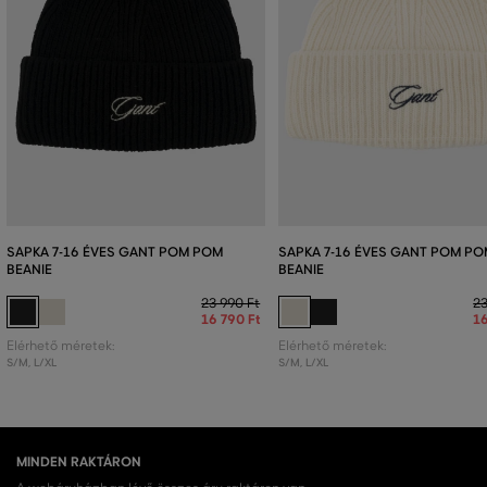
SAPKA 7-16 ÉVES GANT POM POM
SAPKA 7-16 ÉVES GANT POM P
BEANIE
BEANIE
23 990 Ft
23
16 790 Ft
16
Elérhető méretek:
Elérhető méretek:
S/M
,
L/XL
S/M
,
L/XL
MINDEN RAKTÁRON