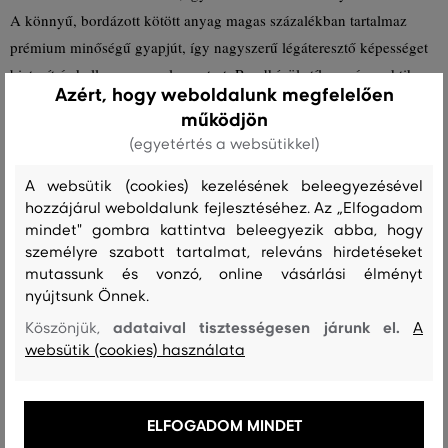
A könnyű, bordázott kötött anyag magas százalékban tartalmaz
prémium minőségű gyapjút, így nagyszerű légáteresztő képességet
biztosít és kellemesen melegen tart. Rendkívül stílusos és praktikus
Azért, hogy weboldalunk megfelelően
szett, amely maximális kényelmet biztosít gyermekének, a hideg
működjön
napok során is.
(egyetértés a websütikkel)
Szezon: FW24
Termék kódja
999007-624-GC-310-L/XL
A websütik (cookies) kezelésének beleegyezésével
hozzájárul weboldalunk fejlesztéséhez. Az „Elfogadom
mindet" gombra kattintva beleegyezik abba, hogy
Összetétel
személyre szabott tartalmat, releváns hirdetéseket
mutassunk és vonzó, online vásárlási élményt
nyújtsunk Önnek.
bélésanyag
adataival tisztességesen járunk el.
Köszönjük,
A
PAMUT
ELASZTÁN
95 %
5 %
websütik (cookies) használata
felső anyag
GYAPJÚ
POLIAMID
ELFOGADOM MINDET
80 %
20 %