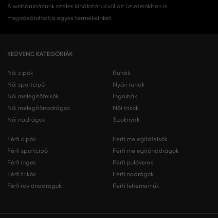
A webáruházunk széles kínálatán kívül az üzleteinkben is
megvásárolhatja egyes termékeinket.
KEDVENC KATEGÓRIÁK
Női cipők
Ruhák
Női sportcipő
Nyári ruhák
Női melegítőfelsők
Ingruhák
Női melegítőnadrágok
Női trikók
Női nadrágok
Szoknyák
Férfi cipők
Férfi melegítőfelsők
Férfi sportcipő
Férfi melegítőnadrágok
Férfi ingek
Férfi pulóverek
Férfi trikók
Férfi nadrágok
Férfi rövidnadrágok
Férfi fehérneműk