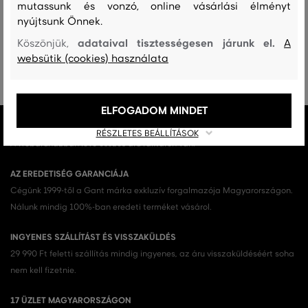
Zuhanyozás és mosakodás közben vízálló
mutassunk és vonzó, online vásárlási élményt
Dátum
nyújtsunk Önnek.
adataival tisztességesen járunk el.
Köszönjük,
A
websütik (cookies) használata
Termék kódja
G131004-0-GT-KOM
ELFOGADOM MINDET
MINDEN RAKTÁRON
RÉSZLETES BEÁLLÍTÁSOK
A webáruházban lévő összes áru raktáron van.
AZ EREDETISÉG GARANCIÁJA
Cégünk 1999-től a Gant márka exkluzív forgalmazója Magyarországon.
Nálunk mindig 100%-ban eredeti terméket vásárol.
INGYENES SZÁLLÍTÁST ÉS VISSZAKÜLDÉS
29 990 Ft feletti szállítás mindig ingyenes, az áru visszaküldéséért soha
nem kell fizetnie.
17 ÜZLET MAGYARORSZÁGON