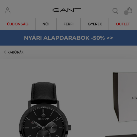
ÚJDONSÁG
NŐI
FÉRFI
GYEREK
OUTLET
NYÁRI ALAPDARABOK -50% >>
KARÓRÁK