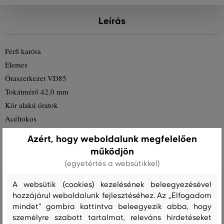
Leírás
Férfi karóra
Elemes
Óraszerkezet VD85
Tokátmérő 42,0 mm
Kör alakú óratok
Acéltokos
Fekete színű óratok
Azért, hogy weboldalunk megfelelően
Bőr óraszíj
működjön
Fekete színű óraszíj
(egyetértés a websütikkel)
Óramutatós számlap
A websütik (cookies) kezelésének beleegyezésével
Fekete színű számlap
hozzájárul weboldalunk fejlesztéséhez. Az „Elfogadom
Tizenkét jeles számlap
mindet" gombra kattintva beleegyezik abba, hogy
Óraüveg - ásványi üvegből
személyre szabott tartalmat, releváns hirdetéseket