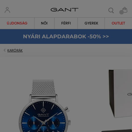
ÚJDONSÁG
NŐI
FÉRFI
GYEREK
OUTLET
NYÁRI ALAPDARABOK -50% >>
KARÓRÁK