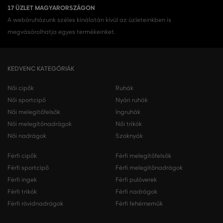
17 ÜZLET MAGYARORSZÁGON
A webáruházunk széles kínálatán kívül az üzleteinkben is
megvásárolhatja egyes termékeinket.
KEDVENC KATEGÓRIÁK
Női cipők
Ruhák
Női sportcipő
Nyári ruhák
Női melegítőfelsők
Ingruhák
Női melegítőnadrágok
Női trikók
Női nadrágok
Szoknyák
Férfi cipők
Férfi melegítőfelsők
Férfi sportcipő
Férfi melegítőnadrágok
Férfi ingek
Férfi pulóverek
Férfi trikók
Férfi nadrágok
Férfi rövidnadrágok
Férfi fehérneműk