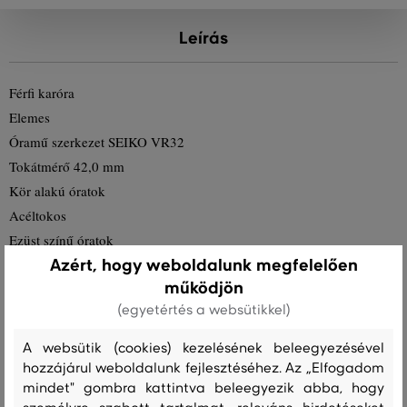
Leírás
Férfi karóra
Elemes
Óramű szerkezet SEIKO VR32
Tokátmérő 42,0 mm
Kör alakú óratok
Acéltokos
Ezüst színű óratok
Azért, hogy weboldalunk megfelelően
Acél óraszíj
működjön
Ezüst színű óraszíj
(egyetértés a websütikkel)
Óramutatós számlap
Kék színű számlap
A websütik (cookies) kezelésének beleegyezésével
Tizenkét órás számlap
hozzájárul weboldalunk fejlesztéséhez. Az „Elfogadom
Óraüveg - ásványi üvegből
mindet" gombra kattintva beleegyezik abba, hogy