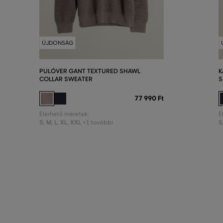
ÚJDONSÁG
PULÓVER GANT TEXTURED SHAWL
K
COLLAR SWEATER
S
77 990 Ft
Elérhető méretek:
E
S
,
M
,
L
,
XL
,
XXL
S
+1 további