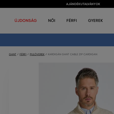
AJÁNDÉKUTALVÁNYOK
ÚJDONSÁG
NŐI
FÉRFI
GYEREK
GANT
FÉRFI
PULÓVEREK
KARDIGÁN GANT CABLE ZIP CARDIGAN