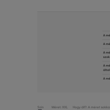
A mé
A mé
A mé
szok
A mé
álta
A mé
Szín
Méret: XXL
Hogy áll?: A méret sokka