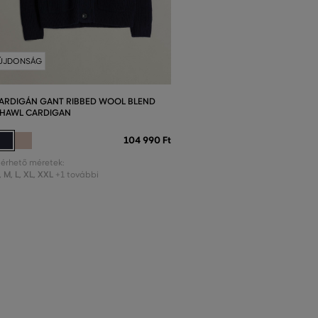
ÚJDONSÁG
ARDIGÁN GANT RIBBED WOOL BLEND
HAWL CARDIGAN
104 990 Ft
lérhető méretek:
,
M
,
L
,
XL
,
XXL
+1 további