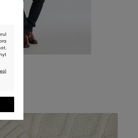
rul
bra
at,
nyt
es)