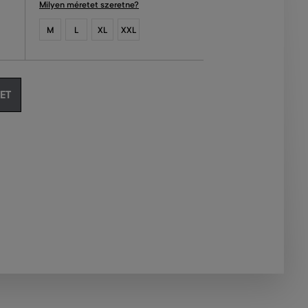
Milyen méretet szeretne?
M
L
XL
XXL
ET