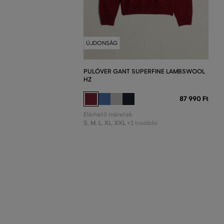
ÚJDONSÁG
PULÓVER GANT SUPERFINE LAMBSWOOL
HZ
87 990 Ft
Elérhető méretek:
S
,
M
,
L
,
XL
,
XXL
+1 további