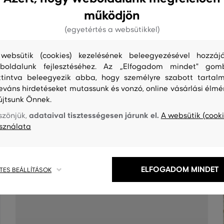
működjön
(egyetértés a websütikkel)
websütik (cookies) kezelésének beleegyezésével hozzájá
boldalunk fejlesztéséhez. Az „Elfogadom mindet" gom
ttintva beleegyezik abba, hogy személyre szabott tartalm
leváns hirdetéseket mutassunk és vonzó, online vásárlási élmé
újtsunk Önnek.
adataival tisztességesen járunk el.
szönjük,
A websütik (cooki
S
TISZTÍTÁS
sználata
ELFOGADOM MINDET
TES BEÁLLÍTÁSOK