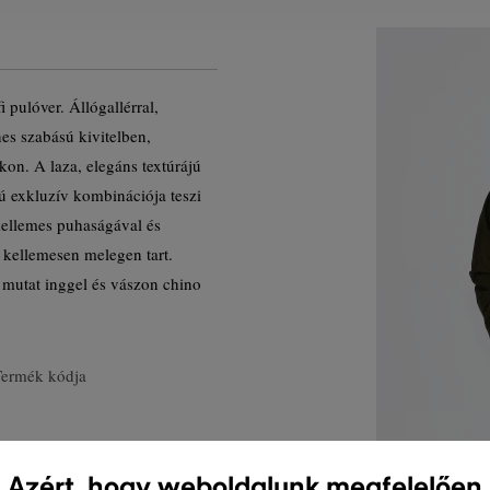
i pulóver. Állógallérral,
es szabású kivitelben,
kon. A laza, elegáns textúrájú
ú exkluzív kombinációja teszi
kellemes puhaságával és
 kellemesen melegen tart.
mutat inggel és vászon chino
Termék kódja
Azért, hogy weboldalunk megfelelően