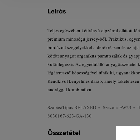
Leírás
Teljes egészében kétirányú cipzárral ellátott férf
prémium minőségű jersey-ből. Praktikus, egyen
bordázott szegélyekkel a derékrészen és az ujja
kötött anyagot organikus pamutszálak és gyapj
különlegessé. Az egyedülálló anyagösszetétel 
légáteresztő képességével tűnik ki, ugyanakkor
Rendkívül kényelmes darab, amely tökéletesen 
nadrággal kombinálva.
Szabás/Típus
RELAXED
Szezon: FW23
8030167-623-GA-130
Összetétel