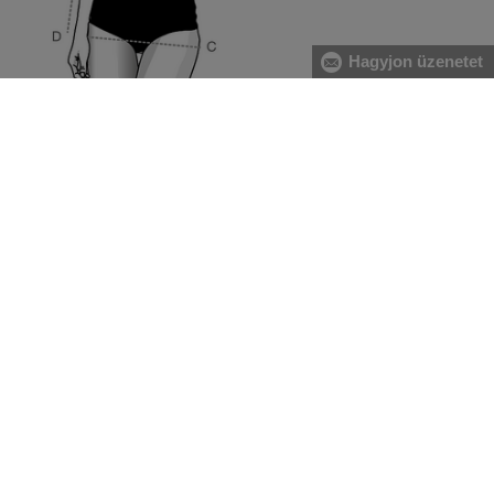
Hagyjon üzenetet
[A] Mellkas:
A mell legerősebb pontjánál, valamint a hát
legszélesebb részénél mérje magát, közvetlenül a hónalj
alatt végigvezetve két ujjal alátartva a centimétert.
[B] Derék: