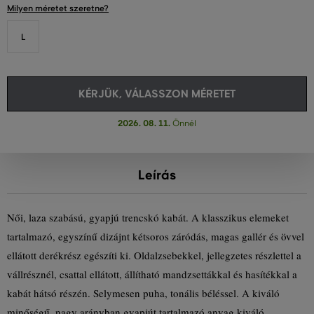
Milyen méretet szeretne?
L
KÉRJÜK, VÁLASSZON MÉRETET
2026. 08. 11.
Önnél
Leírás
Női, laza szabású, gyapjú trencskó kabát. A klasszikus elemeket
tartalmazó, egyszínű dizájnt kétsoros záródás, magas gallér és övvel
ellátott derékrész egészíti ki. Oldalzsebekkel, jellegzetes részlettel a
vállrésznél, csattal ellátott, állítható mandzsettákkal és hasítékkal a
kabát hátsó részén. Selymesen puha, tonális béléssel. A kiváló
minőségű, nagy arányban gyapjút tartalmazó anyag kiváló