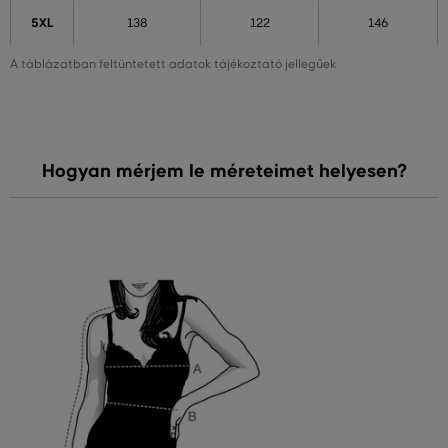
5XL
138
122
146
A táblázatban feltüntetett adatok tájékoztató jellegűek
Hogyan mérjem le méreteimet helyesen?