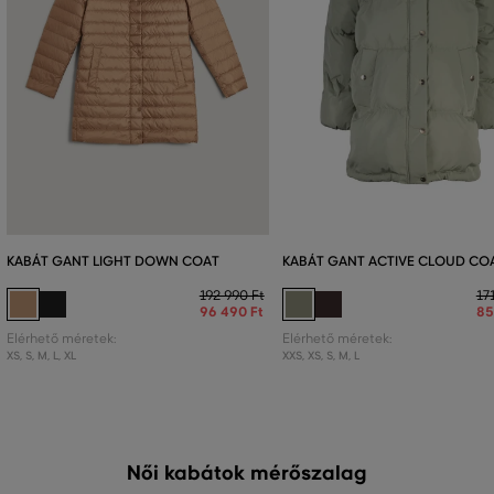
KABÁT GANT LIGHT DOWN COAT
KABÁT GANT ACTIVE CLOUD CO
192 990 Ft
17
96 490 Ft
85
Elérhető méretek:
Elérhető méretek:
XS
,
S
,
M
,
L
,
XL
XXS
,
XS
,
S
,
M
,
L
Női kabátok mérőszalag