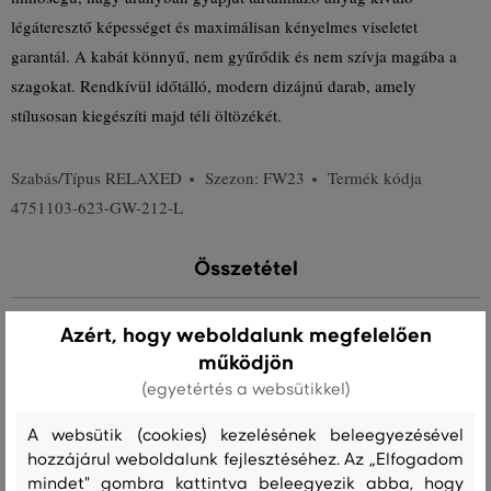
légáteresztő képességet és maximálisan kényelmes viseletet
garantál. A kabát könnyű, nem gyűrődik és nem szívja magába a
szagokat. Rendkívül időtálló, modern dizájnú darab, amely
stílusosan kiegészíti majd téli öltözékét.
Szabás/Típus
RELAXED
Szezon: FW23
Termék kódja
4751103-623-GW-212-L
Összetétel
Azért, hogy weboldalunk megfelelően
felső anyag
működjön
GYAPJÚ
POLIAMID
90 %
10 %
(egyetértés a websütikkel)
A websütik (cookies) kezelésének beleegyezésével
bélésanyag
hozzájárul weboldalunk fejlesztéséhez. Az „Elfogadom
VISZKÓZ
100 %
mindet" gombra kattintva beleegyezik abba, hogy