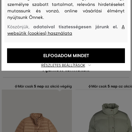
személyre szabott tartalmat, releváns hirdetéseket
mutassunk és vonzó, online vásárlási élményt
nyújtsunk Önnek.
Kezelési útmutató
adataival tisztességesen járunk el.
Köszönjük,
A
websütik (cookies) használata
MOSÁS
FEHÉRÍTÉS
SZÁRÍTÁS
VASALÁS
TISZTÍTÁS
ELFOGADOM MINDET
RÉSZLETES BEÁLLÍTÁSOK
Ajánlott termékek
Már csak
5 nap
az akció végéig
Már csak
5 nap
az akci