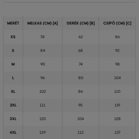
MERÉT
MELKAS (CM) [A]
DERÉK (CM) [B]
CSÍPŐ (CM) [C]
XS
78
62
86
S
84
68
92
M
90
74
98
L
96
80
104
XL
102
86
110
2XL
111
95
119
3XL
120
104
128
4XL
129
113
137