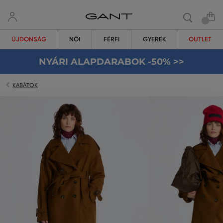
ÚJDONSÁG
NŐI
FÉRFI
GYEREK
OUTLET
NYÁRI ALAPDARABOK -50% >>
KABÁTOK