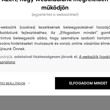
működjön
(egyetértés a websütikkel)
websütik (cookies) kezelésének beleegyezésével hozzájá
boldalunk fejlesztéséhez. Az „Elfogadom mindet" gom
ttintva beleegyezik abba, hogy személyre szabott tartalm
leváns hirdetéseket mutassunk és vonzó, online vásárlási élmé
újtsunk Önnek.
adataival tisztességesen járunk el.
szönjük,
A websütik (cooki
sználata
S
TISZTÍTÁS
ELFOGADOM MINDET
TES BEÁLLÍTÁSOK