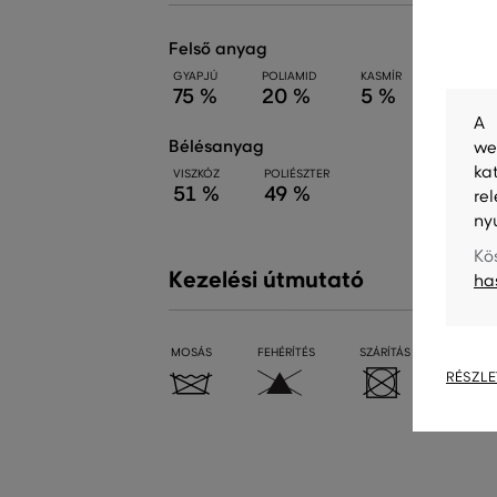
felső anyag
GYAPJÚ
POLIAMID
KASMÍR
75 %
20 %
5 %
A 
bélésanyag
we
ka
VISZKÓZ
POLIÉSZTER
51 %
49 %
re
ny
Kö
Kezelési útmutató
ha
MOSÁS
FEHÉRÍTÉS
SZÁRÍTÁS
VASALÁ
RÉSZLE