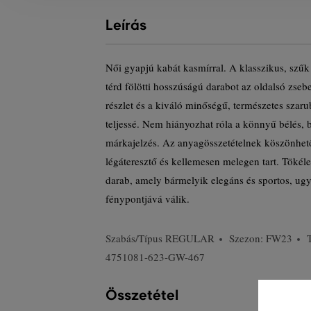
Leírás
Női gyapjú kabát kasmírral. A klasszikus, szűk 
térd fölötti hosszúságú darabot az oldalsó zsebek
részlet és a kiváló minőségű, természetes szar
teljessé. Nem hiányozhat róla a könnyű bélés, b
márkajelzés. Az anyagösszetételnek köszönhe
légáteresztő és kellemesen melegen tart. Tökéle
darab, amely bármelyik elegáns és sportos, ug
fénypontjává válik.
Szabás/Típus
REGULAR
Szezon: FW23
4751081-623-GW-467
Összetétel