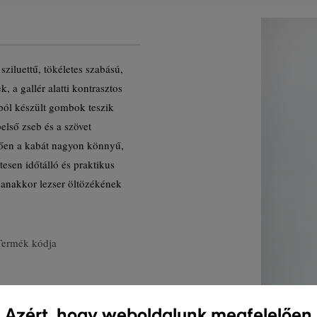
sziluettű, tökéletes szabású,
, a gallér alatti kontrasztos
uból készült gombok teszik
első zseb és a szövet
tően a kabát nagyon könnyű,
tesen időtálló és praktikus
yanakkor lezser öltözékének
Termék kódja
Azért, hogy weboldalunk megfelelően