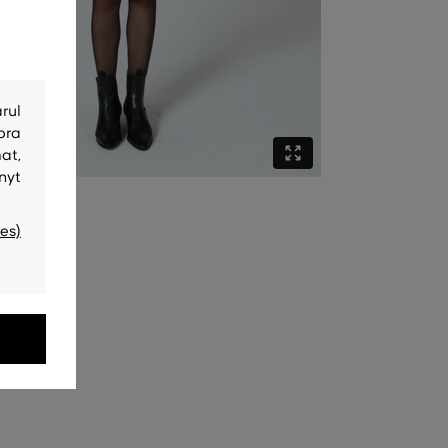
rul
bra
at,
nyt
es)