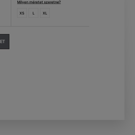
Milyen méretet szeretne?
XS
L
XL
ET