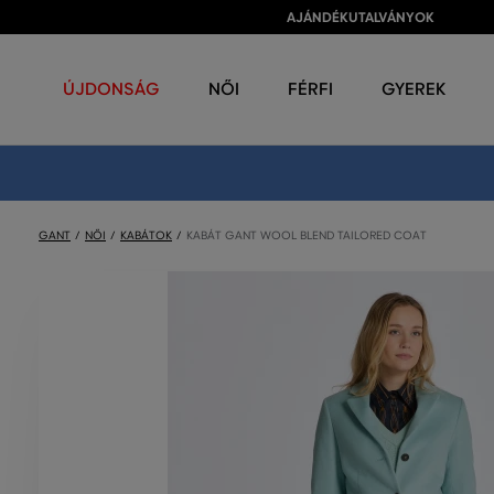
AJÁNDÉKUTALVÁNYOK
ÚJDONSÁG
NŐI
FÉRFI
GYEREK
GANT
NŐI
KABÁTOK
KABÁT GANT WOOL BLEND TAILORED COAT