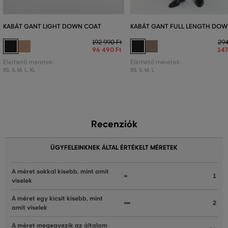
KABÁT GANT LIGHT DOWN COAT
KABÁT GANT FULL LENGTH DO
192 990 Ft
294
96 490 Ft
147
Elérhető méretek:
Elérhető méretek:
XS
,
S
,
M
,
L
,
XL
XS
,
S
,
M
,
L
Recenziók
ÜGYFELEINKNEK ÁLTAL ÉRTÉKELT MÉRETEK
A méret sokkal kisebb, mint amit
1
viselek
A méret egy kicsit kisebb, mint
2
amit viselek
A méret megegyezik az általam