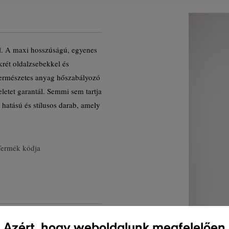
. A maxi hosszúságú, egyenes
zkrét oldalzsebekkel és
 természetes anyag hőszabályozó
letet garantál. Semmi sem tartja
hatású és stílusos darab, amely
Termék kódja
Azért, hogy weboldalunk megfelelően