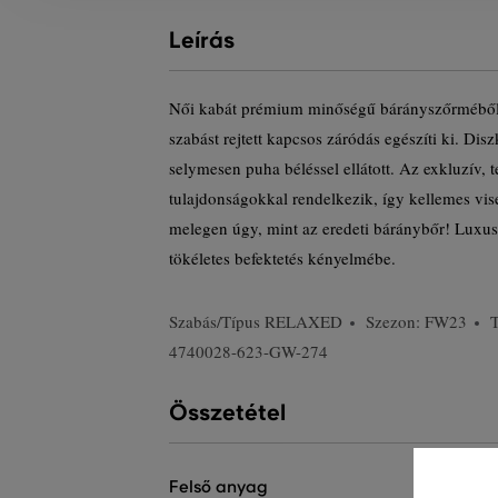
Leírás
Női kabát prémium minőségű bárányszőrméből
szabást rejtett kapcsos záródás egészíti ki. Dis
selymesen puha béléssel ellátott. Az exkluzív,
tulajdonságokkal rendelkezik, így kellemes vise
melegen úgy, mint az eredeti báránybőr! Luxus 
tökéletes befektetés kényelmébe.
Szabás/Típus
RELAXED
Szezon: FW23
4740028-623-GW-274
Összetétel
felső anyag