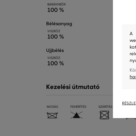
BÁRÁNYBŐR
100 %
bélésanyag
VISZKÓZ
A 
100 %
we
ka
ujjbélés
re
VISZKÓZ
ny
100 %
Kö
ha
Kezelési útmutató
RÉSZLE
MOSÁS
FEHÉRÍTÉS
SZÁRÍTÁS
VASALÁ