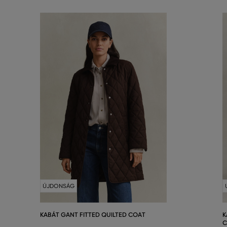
ÚJDONSÁG
KABÁT GANT FITTED QUILTED COAT
K
C