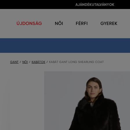
AJÁNDÉKUTALVÁNYOK
ÚJDONSÁG
NŐI
FÉRFI
GYEREK
GANT
NŐI
KABÁTOK
KABÁT GANT LONG SHEARLING COAT