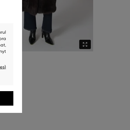
rul
bra
at,
nyt
es)