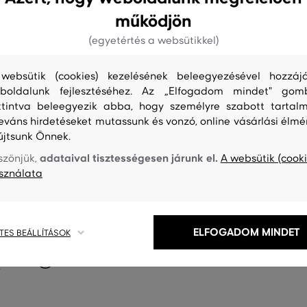
működjön
(egyetértés a websütikkel)
websütik (cookies) kezelésének beleegyezésével hozzájá
boldalunk fejlesztéséhez. Az „Elfogadom mindet" gom
ttintva beleegyezik abba, hogy személyre szabott tartalm
leváns hirdetéseket mutassunk és vonzó, online vásárlási élmé
újtsunk Önnek.
adataival tisztességesen járunk el.
szönjük,
A websütik (cooki
sználata
ELFOGADOM MINDET
TES BEÁLLÍTÁSOK
S
TISZTÍTÁS