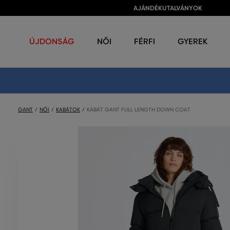
AJÁNDÉKUTALVÁNYOK
ÚJDONSÁG
NŐI
FÉRFI
GYEREK
GANT
NŐI
KABÁTOK
KABÁT GANT FULL LENGTH DOWN COAT