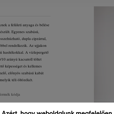
nek a felületi anyaga és bélése
készült. Egyenes szabású,
sszehúzható, dupla cipzárral,
sebbel rendelkezik. Az ujjakon
sú hasítékokkal. A vízlepergető
10 arányú kacsatoll töltet
ztő képességet és kellemes
melő, előnyös szabású kabát
melyik téli öltözékét.
Termék kódja
Azért, hogy weboldalunk megfelelően