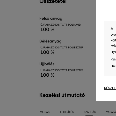
Összetétel
felső anyag
ÚJRAHASZNOSÍTOTT POLIAMID
A 
100 %
we
ka
bélésanyag
re
ÚJRAHASZNOSÍTOTT POLIÉSZTER
ny
100 %
Kö
ujjbélés
ha
ÚJRAHASZNOSÍTOTT POLIÉSZTER
100 %
RÉSZLE
Kezelési útmutató
MOSÁS
FEHÉRÍTÉS
SZÁRÍTÁS
VASALÁ