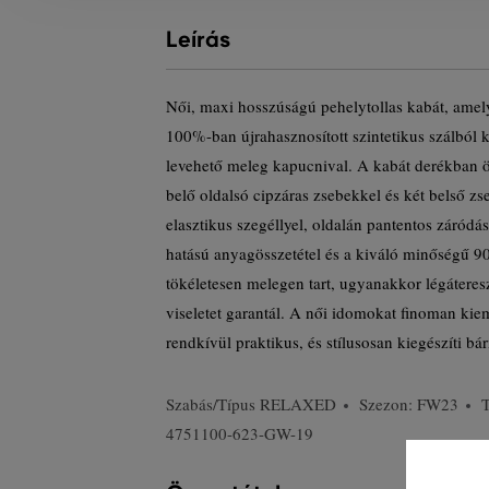
Leírás
Női, maxi hosszúságú pehelytollas kabát, amely
100%-ban újrahasznosított szintetikus szálból 
levehető meleg kapucnival. A kabát derékban ö
belő oldalsó cipzáras zsebekkel és két belső z
elasztikus szegéllyel, oldalán pantentos záródá
hatású anyagösszetétel és a kiváló minőségű 90/
tökéletesen melegen tart, ugyanakkor légáteres
viseletet garantál. A női idomokat finoman kie
rendkívül praktikus, és stílusosan kiegészíti bár
Szabás/Típus
RELAXED
Szezon: FW23
4751100-623-GW-19