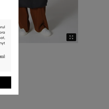
rul
bra
at,
nyt
es)