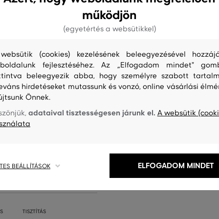
működjön
(egyetértés a websütikkel)
websütik (cookies) kezelésének beleegyezésével hozzájá
boldalunk fejlesztéséhez. Az „Elfogadom mindet" gom
ttintva beleegyezik abba, hogy személyre szabott tartalm
leváns hirdetéseket mutassunk és vonzó, online vásárlási élmé
újtsunk Önnek.
adataival tisztességesen járunk el.
szönjük,
A websütik (cooki
sználata
ELFOGADOM MINDET
TES BEÁLLÍTÁSOK
S
TISZTÍTÁS