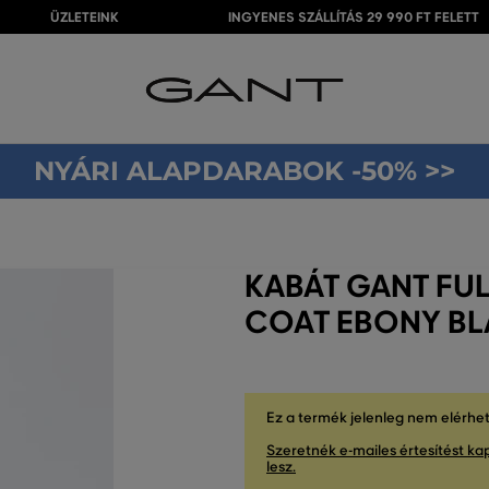
ÜZLETEINK
INGYENES SZÁLLÍTÁS 29 990 FT FELETT
NYÁRI ALAPDARABOK -50% >>
KABÁT GANT FU
COAT EBONY B
Ez a termék jelenleg nem elérhe
Szeretnék e-mailes értesítést kap
lesz.