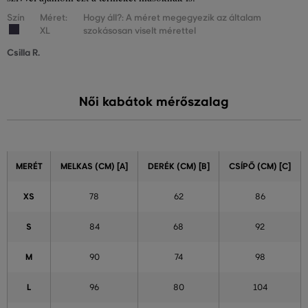
Szín
Méret:
Hogy áll?: A méret megegyezik az általam
XL
szokásosan viselt mérettel
Csilla R.
Női kabátok mérőszalag
MERÉT
MELKAS (CM) [A]
DERÉK (CM) [B]
CSÍPŐ (CM) [C]
XS
78
62
86
S
84
68
92
M
90
74
98
L
96
80
104