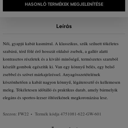
HASONLÓ TERMÉKEK MEGJELENÍTÉSE
Leírás
Női, gyapjú kabát kasmírral. A klasszikus, szűk sziluett tökéletes
szabású, térd fölé érő hosszát oldalsó zsebek, a gallér alatti
kontrasztos részletek és a kiváló minőségű, természetes szaruból
készült gombok egészítik ki. Van egy könnyű bélés, egy belső
zsebbel és szövet márkajelzéssel. Anyagösszetételének
köszönhetően a kabát nagyon könnyű, légáteresztő és kellemesen
meleg. Tökéletesen időtálló és praktikus darab, amely bármelyik
elegáns és sportos-lezser öltözékének megkoronázása lesz.
Szezon: FW22
Termék kódja
4751081-622-GW-601