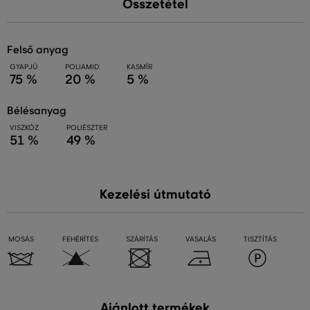
Összetétel
felső anyag
GYAPJÚ
POLIAMID
KASMÍR
75 %
20 %
5 %
bélésanyag
VISZKÓZ
POLIÉSZTER
51 %
49 %
Kezelési útmutató
MOSÁS
FEHÉRÍTÉS
SZÁRÍTÁS
VASALÁS
TISZTÍTÁS
Ajánlott termékek