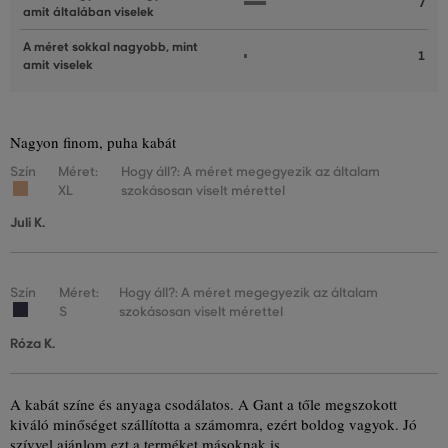
7
amit általában viselek
A méret sokkal nagyobb, mint
1
amit viselek
Nagyon finom, puha kabát
Szín
Méret:
Hogy áll?: A méret megegyezik az általam
XL
szokásosan viselt mérettel
Juli K.
Szín
Méret:
Hogy áll?: A méret megegyezik az általam
S
szokásosan viselt mérettel
Róza K.
A kabát színe és anyaga csodálatos. A Gant a tőle megszokott
kiváló minőséget szállította a számomra, ezért boldog vagyok. Jó
szívvel ajánlom ezt a terméket másoknak is.