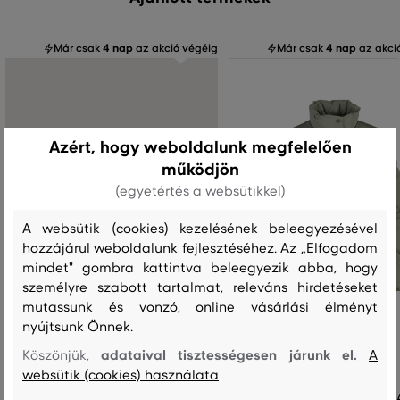
Már csak
4 nap
az akció végéig
Már csak
4 nap
az akci
Azért, hogy weboldalunk megfelelően
működjön
(egyetértés a websütikkel)
A websütik (cookies) kezelésének beleegyezésével
hozzájárul weboldalunk fejlesztéséhez. Az „Elfogadom
mindet" gombra kattintva beleegyezik abba, hogy
személyre szabott tartalmat, releváns hirdetéseket
mutassunk és vonzó, online vásárlási élményt
nyújtsunk Önnek.
adataival tisztességesen járunk el.
Köszönjük,
A
websütik (cookies) használata
KABÁT GANT LIGHT DOWN COAT
KABÁT GANT ACTIVE CLOUD CO