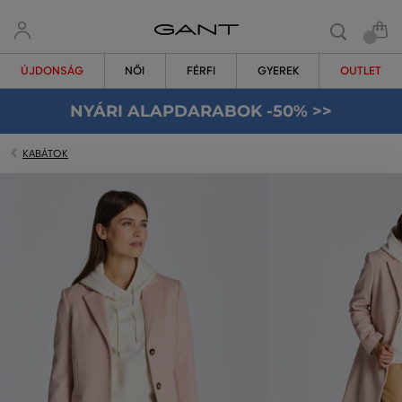
ÚJDONSÁG
NŐI
FÉRFI
GYEREK
OUTLET
NYÁRI ALAPDARABOK -50% >>
KABÁTOK