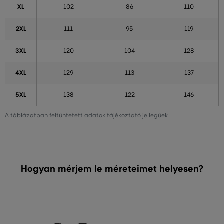
XL
102
86
110
2XL
111
95
119
3XL
120
104
128
4XL
129
113
137
5XL
138
122
146
A táblázatban feltüntetett adatok tájékoztató jellegűek
Hogyan mérjem le méreteimet helyesen?